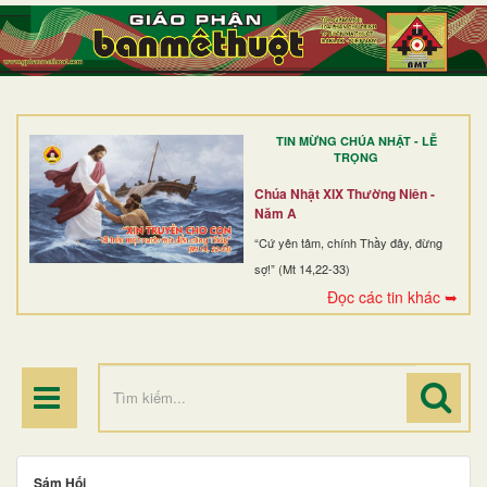
TRANG NHẤT
GIỚI THIỆU
GIÁO XỨ
TIN MỪNG CHÚA NHẬT - LỄ
DÒNG TU
TRỌNG
BAN MỤC VỤ
Chúa Nhật XIX Thường Niên -
Năm A
ĐOÀN THỂ CG
“Cứ yên tâm, chính Thầy đây, đừng
sợ!” (Mt 14,22-33)
LINH MỤC
Đọc các tin khác ➥
ĐIỂM HÀNH HƯƠNG
Sám Hối