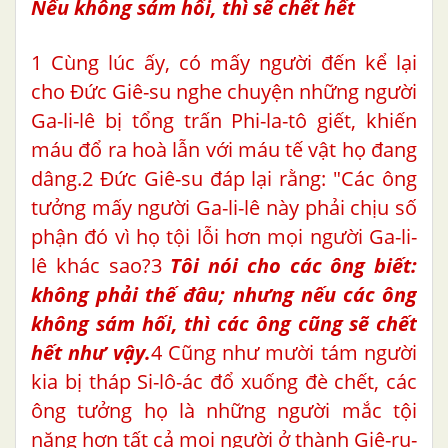
Nếu không sám hối, thì sẽ chết hết
1 Cùng lúc ấy, có mấy người đến kể lại
cho Đức Giê-su nghe chuyện những người
Ga-li-lê bị tổng trấn Phi-la-tô giết, khiến
máu đổ ra hoà lẫn với máu tế vật họ đang
dâng.2 Đức Giê-su đáp lại rằng: "Các ông
tưởng mấy người Ga-li-lê này phải chịu số
phận đó vì họ tội lỗi hơn mọi người Ga-li-
lê khác sao?3
Tôi nói cho các ông biết:
không phải thế đâu; nhưng nếu các ông
không
sám hối
, thì các ông cũng sẽ chết
hết như vậy.
4 Cũng như mười tám người
kia bị tháp Si-lô-ác đổ xuống đè chết, các
ông tưởng họ là những người mắc tội
nặng hơn tất cả mọi người ở thành Giê-ru-