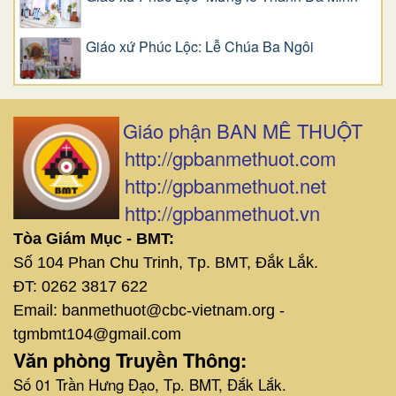
Giáo xứ Phúc Lộc: Lễ Chúa Ba Ngôi
Giáo phận BAN MÊ THUỘT
http://gpbanmethuot.com
http://gpbanmethuot.net
http://gpbanmethuot.vn
Tòa Giám Mục - BMT:
Số 104 Phan Chu Trinh, Tp. BMT, Đắk Lắk.
ĐT: 0262 3817 622
Email: banmethuot@cbc-vietnam.org -
tgmbmt104@gmail.com
Văn phòng Truyền Thông:
Số 01 Trần Hưng Đạo, Tp. BMT, Đắk Lắk.