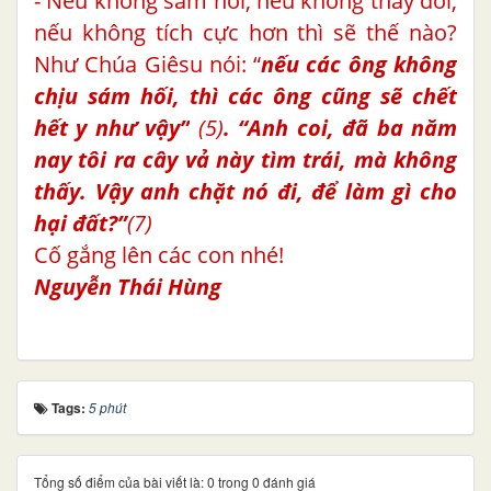
- Nếu không sám hối, nếu không thay đổi,
nếu không tích cực hơn thì sẽ thế nào?
Như Chúa Giêsu nói: “
nếu các ông không
chịu
sám hối,
thì các ông cũng sẽ chết
hết y như vậy”
(5)
. “Anh coi, đã ba năm
nay tôi ra cây vả này tìm trái, mà không
thấy. Vậy anh chặt nó đi, để làm gì cho
hại đất?”
(7)
Cố gắng lên các con nhé!
Nguyễn Thái Hùng
Tags:
5 phút
Tổng số điểm của bài viết là: 0 trong 0 đánh giá