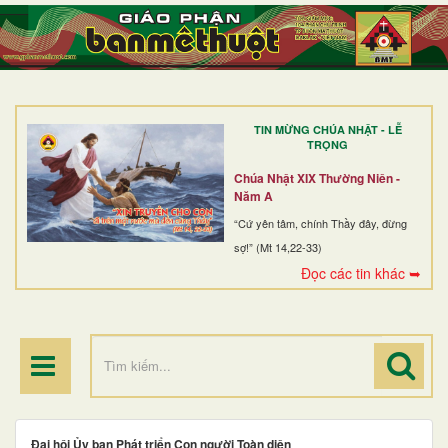
TRANG NHẤT
GIỚI THIỆU
GIÁO XỨ
TIN MỪNG CHÚA NHẬT - LỄ
DÒNG TU
TRỌNG
BAN MỤC VỤ
Chúa Nhật XIX Thường Niên -
Năm A
ĐOÀN THỂ CG
“Cứ yên tâm, chính Thầy đây, đừng
sợ!” (Mt 14,22-33)
LINH MỤC
Đọc các tin khác ➥
ĐIỂM HÀNH HƯƠNG
Đại hội Ủy ban Phát triển Con người Toàn diện