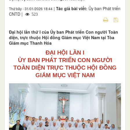
|
Tác giả bài viết:
Ủy ban Phát triển
Thứ bảy - 31/01/2026 18:44
CNTD |
523
Đại hội lần thứ I của Ủy ban Phát triển Con người Toàn
diện, trực thuộc Hội đồng Giám mục Việt Nam tại Tòa
Giám mục Thanh Hóa
ĐẠI HỘI LẦN I
ỦY BAN PHÁT TRIỂN CON NGƯỜI
TOÀN DIỆN TRỰC THUỘC HỘI ĐỒNG
GIÁM MỤC VIỆT NAM