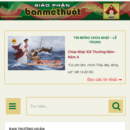
TRANG NHẤT
GIỚI THIỆU
GIÁO XỨ
TIN MỪNG CHÚA NHẬT - LỄ
DÒNG TU
TRỌNG
BAN MỤC VỤ
Chúa Nhật XIX Thường Niên -
Năm A
ĐOÀN THỂ CG
“Cứ yên tâm, chính Thầy đây, đừng
sợ!” (Mt 14,22-33)
LINH MỤC
Đọc các tin khác ➥
ĐIỂM HÀNH HƯƠNG
BAN THƯỜNG HUẤN