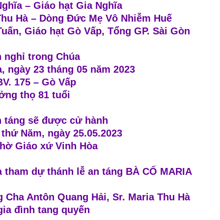
ghĩa – Giáo hạt Gia Nghĩa
Thu Hà – Dòng Đức Mẹ Vô Nhiễm Huế
uấn, Giáo hạt Gò Vấp, Tổng GP. Sài Gòn
 nghỉ trong Chúa
, ngày 23 tháng 05 năm 2023
BV. 175 – Gò Vấp
ng thọ 81 tuổi
n táng sẽ được cử hành
 thứ Năm, ngày 25.05.2023
thờ Giáo xứ Vinh Hòa
à tham dự thánh lễ an táng BÀ CỐ MARIA
 Cha Antôn Quang Hải, Sr. Maria Thu Hà
gia đình tang quyến