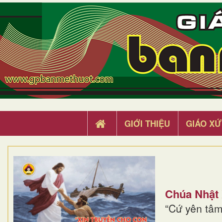
GIỚI THIỆU
GIÁO XỨ
Chúa Nhật
“Cứ yên tâm