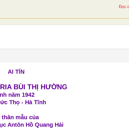
Đọc c
AI TÍN
RIA BÙI THỊ HƯỜNG
inh năm 1942
Đức Thọ - Hà Tĩnh
 thân mẫu của
ục Antôn Hồ Quang Hải