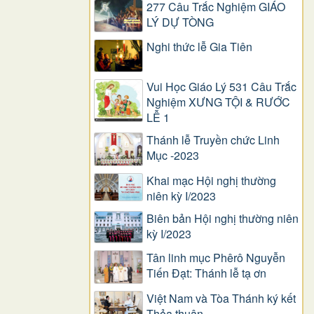
277 Câu Trắc Nghiệm GIÁO
LÝ DỰ TÒNG
Nghi thức lễ Gia Tiên
Vui Học Giáo Lý 531 Câu Trắc
Nghiệm XƯNG TỘI & RƯỚC
LỄ 1
Thánh lễ Truyền chức Linh
Mục -2023
Khai mạc Hội nghị thường
niên kỳ I/2023
Biên bản Hội nghị thường niên
kỳ I/2023
Tân linh mục Phêrô Nguyễn
Tiến Đạt: Thánh lễ tạ ơn
Việt Nam và Tòa Thánh ký kết
Thỏa thuận