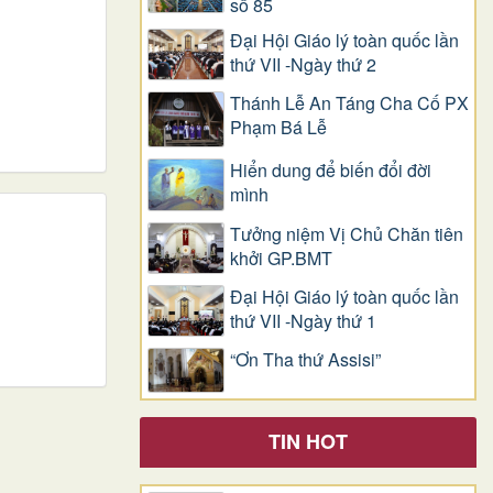
số 85
Đại Hội Giáo lý toàn quốc lần
thứ VII -Ngày thứ 2
Thánh Lễ An Táng Cha Cố PX
Phạm Bá Lễ
Hiển dung để biến đổi đời
mình
Tưởng niệm Vị Chủ Chăn tiên
khởi GP.BMT
Đại Hội Giáo lý toàn quốc lần
thứ VII -Ngày thứ 1
“Ơn Tha thứ Assisi”
TIN HOT