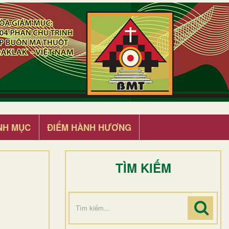
NH MỤC
ĐIỂM HÀNH HƯƠNG
TÌM KIẾM