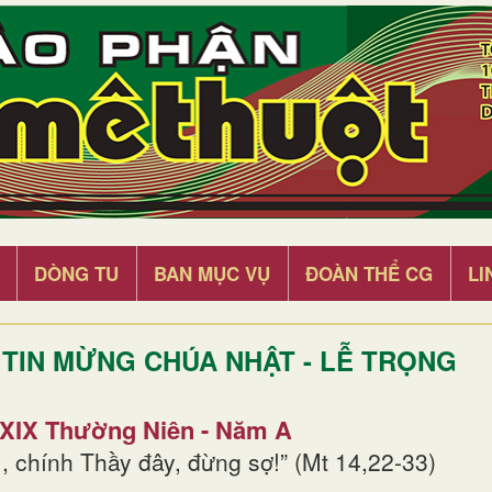
DÒNG TU
BAN MỤC VỤ
ĐOÀN THỂ CG
LI
TIN MỪNG CHÚA NHẬT - LỄ TRỌNG
 XIX Thường Niên - Năm A
, chính Thầy đây, đừng sợ!” (Mt 14,22-33)