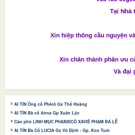
Tại Nhà 
Xin hiệp thông cầu nguyện v
Xin chân thành phân ưu c
Và đại 
AI TÍN Ông cố Phêrô Gx Thổ Hoàng
AI TÍN Bà cố Anna Gp Xuân Lộc
Cáo phó LINH MỤC PHANXICÔ XAVIÊ PHẠM BÁ LỄ
AI TÍN Bà Cố LUCIA Gx Võ Định - Gp. Kon Tum