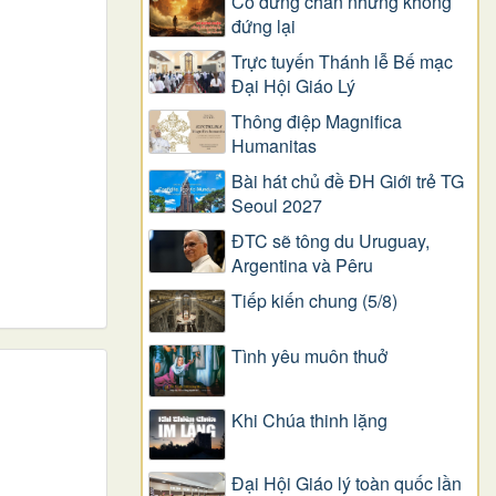
Có dừng chân nhưng không
đứng lại
Trực tuyến Thánh lễ Bế mạc
Đại Hội Giáo Lý
Thông điệp Magnifica
Humanitas
Bài hát chủ đề ĐH Giới trẻ TG
Seoul 2027
ĐTC sẽ tông du Uruguay,
Argentina và Pêru
Tiếp kiến chung (5/8)
Tình yêu muôn thuở
Khi Chúa thinh lặng
Đại Hội Giáo lý toàn quốc lần