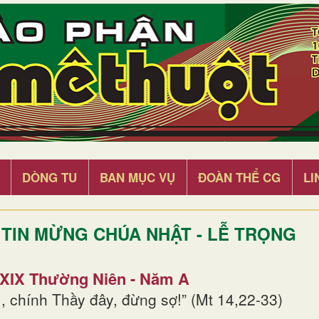
DÒNG TU
BAN MỤC VỤ
ĐOÀN THỂ CG
LI
TIN MỪNG CHÚA NHẬT - LỄ TRỌNG
 XIX Thường Niên - Năm A
, chính Thầy đây, đừng sợ!” (Mt 14,22-33)