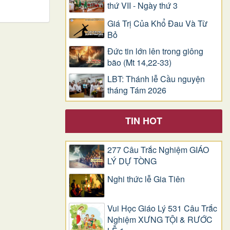
thứ VII - Ngày thứ 3
Giá Trị Của Khổ Ðau Và Từ
Bỏ
Đức tin lớn lên trong giông
bão (Mt 14,22-33)
LBT: Thánh lễ Cầu nguyện
tháng Tám 2026
TIN HOT
277 Câu Trắc Nghiệm GIÁO
LÝ DỰ TÒNG
Nghi thức lễ Gia Tiên
Vui Học Giáo Lý 531 Câu Trắc
Nghiệm XƯNG TỘI & RƯỚC