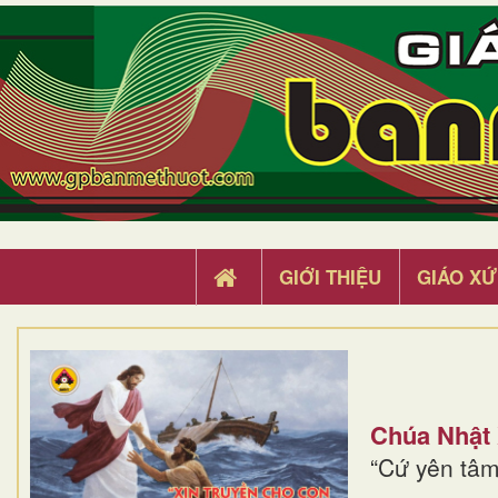
GIỚI THIỆU
GIÁO XỨ
Chúa Nhật
“Cứ yên tâm