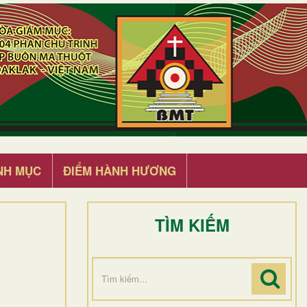
NH MỤC
ĐIỂM HÀNH HƯƠNG
TÌM KIẾM