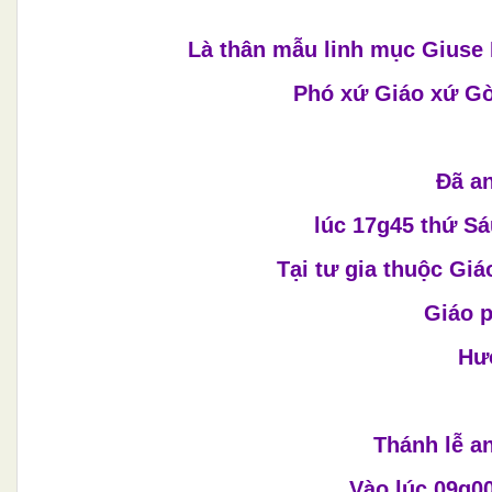
Là thân mẫu linh mục Giuse 
Phó xứ Giáo xứ Gò
Đã an
lúc 17g45 thứ Sá
Tại tư gia thuộc Gi
Giáo 
Hưở
Thánh lễ a
Vào lúc 09g00