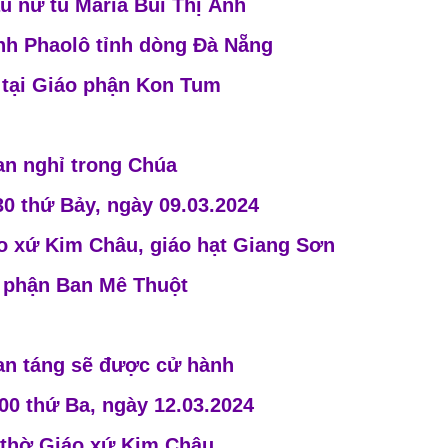
u nữ tu Maria Bùi Thị Ánh
nh Phaolô tỉnh dòng Đà Nẵng
 tại Giáo phận Kon Tum
an nghỉ trong Chúa
30 thứ Bảy, ngày 09.03.2024
áo xứ Kim Châu, giáo hạt Giang Sơn
 phận Ban Mê Thuột
an táng sẽ được cử hành
00 thứ Ba, ngày 12.03.2024
 thờ Giáo xứ Kim Châu