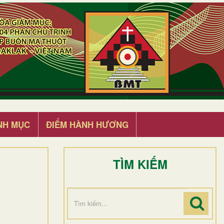
NH MỤC
ĐIỂM HÀNH HƯƠNG
TÌM KIẾM