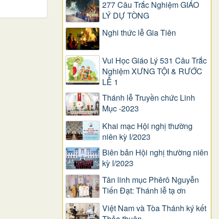
277 Câu Trắc Nghiệm GIÁO
LÝ DỰ TÒNG
Nghi thức lễ Gia Tiên
Vui Học Giáo Lý 531 Câu Trắc
Nghiệm XƯNG TỘI & RƯỚC
LỄ 1
Thánh lễ Truyền chức Linh
Mục -2023
Khai mạc Hội nghị thường
niên kỳ I/2023
Biên bản Hội nghị thường niên
kỳ I/2023
Tân linh mục Phêrô Nguyễn
Tiến Đạt: Thánh lễ tạ ơn
Việt Nam và Tòa Thánh ký kết
Thỏa thuận