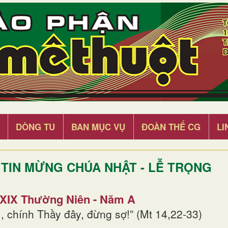
DÒNG TU
BAN MỤC VỤ
ĐOÀN THỂ CG
LI
TIN MỪNG CHÚA NHẬT - LỄ TRỌNG
 XIX Thường Niên - Năm A
, chính Thầy đây, đừng sợ!” (Mt 14,22-33)