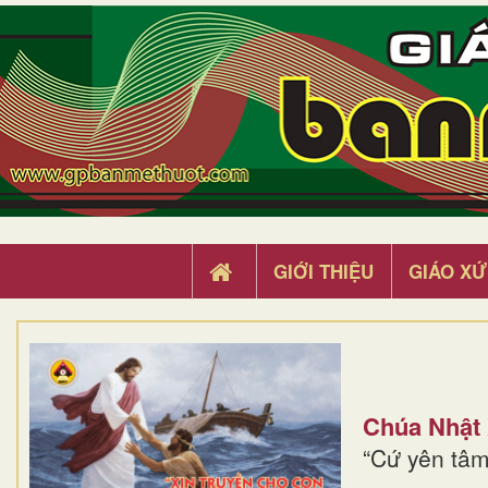
GIỚI THIỆU
GIÁO XỨ
Chúa Nhật
“Cứ yên tâm