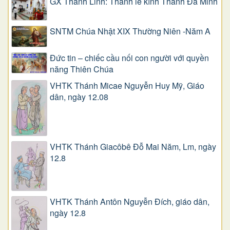
GX Thánh Linh: Thánh lễ kính Thánh Đa Minh
SNTM Chúa Nhật XIX Thường Niên -Năm A
Đức tin – chiếc cầu nối con người với quyền
năng Thiên Chúa
VHTK Thánh Micae Nguyễn Huy Mỹ, Giáo
dân, ngày 12.08
VHTK Thánh Giacôbê Ðỗ Mai Năm, Lm, ngày
12.8
VHTK Thánh Antôn Nguyễn Ðích, giáo dân,
ngày 12.8