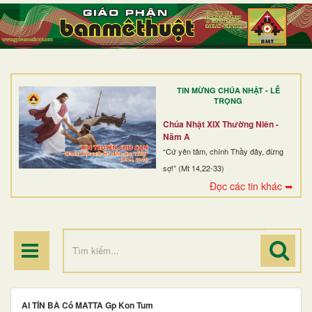
TRANG NHẤT
GIỚI THIỆU
GIÁO XỨ
TIN MỪNG CHÚA NHẬT - LỄ
DÒNG TU
TRỌNG
BAN MỤC VỤ
Chúa Nhật XIX Thường Niên -
Năm A
ĐOÀN THỂ CG
“Cứ yên tâm, chính Thầy đây, đừng
sợ!” (Mt 14,22-33)
LINH MỤC
Đọc các tin khác ➥
ĐIỂM HÀNH HƯƠNG
AI TÍN BÀ Cố MATTA Gp Kon Tum