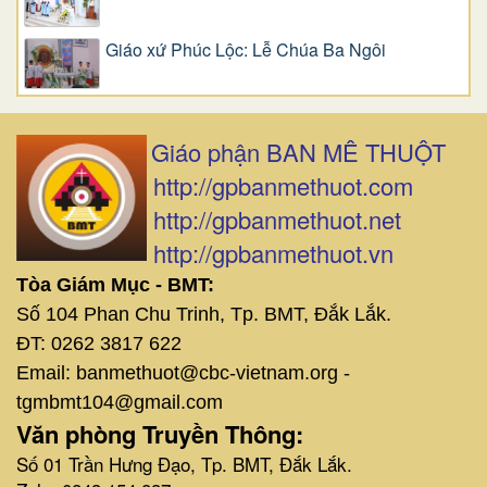
Giáo xứ Phúc Lộc: Lễ Chúa Ba Ngôi
Giáo phận BAN MÊ THUỘT
http://gpbanmethuot.com
http://gpbanmethuot.net
http://gpbanmethuot.vn
Tòa Giám Mục - BMT:
Số 104 Phan Chu Trinh, Tp. BMT, Đắk Lắk.
ĐT: 0262 3817 622
Email: banmethuot@cbc-vietnam.org -
tgmbmt104@gmail.com
Văn phòng Truyền Thông:
Số 01 Trần Hưng Đạo, Tp. BMT, Đắk Lắk.