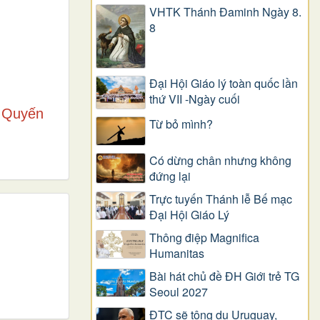
VHTK Thánh Đaminh Ngày 8.
8
Đại Hội Giáo lý toàn quốc lần
thứ VII -Ngày cuối
g Quyến
Từ bỏ mình?
Có dừng chân nhưng không
đứng lại
Trực tuyến Thánh lễ Bế mạc
Đại Hội Giáo Lý
Thông điệp Magnifica
Humanitas
Bài hát chủ đề ĐH Giới trẻ TG
Seoul 2027
ĐTC sẽ tông du Uruguay,