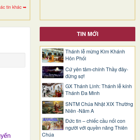
ác tin khác ➥
TIN MỚI
Thánh lễ mừng Kim Khánh
Hôn Phối
Cứ yên tâm-chính Thầy đây-
đừng sợ!
GX Thánh Linh: Thánh lễ kính
Thánh Đa Minh
SNTM Chúa Nhật XIX Thường
Niên -Năm A
Đức tin – chiếc cầu nối con
người với quyền năng Thiên
Chúa
uyến