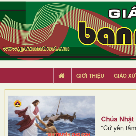
GIỚI THIỆU
GIÁO XỨ
Chúa Nhật
“Cứ yên tâm