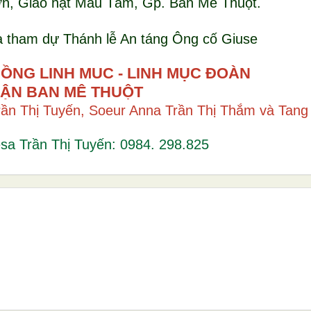
ơn, Giáo hạt Mẫu Tâm, Gp. Ban Mê Thuột.
à tham dự Thánh lễ An táng Ông cố Giuse
ĐỒNG LINH MỤC - LINH MỤC ĐOÀN
HẬN BAN MÊ THUỘT
rần Thị Tuyến, Soeur Anna Trần Thị Thắm và Tan
êsa Trần Thị Tuyến: 0984. 298.825