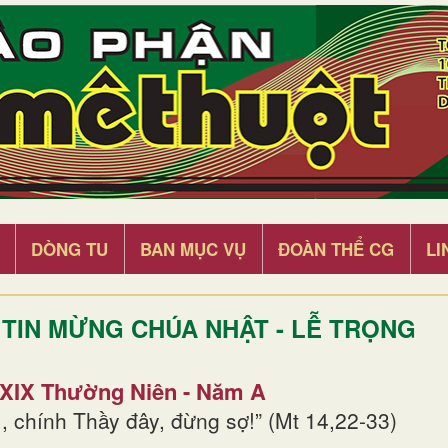
DÒNG TU
BAN MỤC VỤ
ĐOÀN THỂ CG
LI
TIN MỪNG CHÚA NHẬT - LỄ TRỌNG
 XIX Thường Niên - Năm A
, chính Thầy đây, đừng sợ!” (Mt 14,22-33)