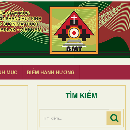
NH MỤC
ĐIỂM HÀNH HƯƠNG
TÌM KIẾM