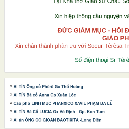
Tại Nhà thờ Giáo xứ Châu S
Xin hiệp thông cầu nguyện v
ĐỨC GIÁM MỤC - HỘI 
GIÁO P
Xin chân thành phân ưu với Soeur Têrêsa T
Số điện thoại Sr Têr
AI TÍN Ông cố Phêrô Gx Thổ Hoàng
AI TÍN Bà cố Anna Gp Xuân Lộc
Cáo phó LINH MỤC PHANXICÔ XAVIÊ PHẠM BÁ LỄ
AI TÍN Bà Cố LUCIA Gx Võ Định - Gp. Kon Tum
Ai tín ÔNG CỐ GIOAN BAOTIXITA -Long Điền