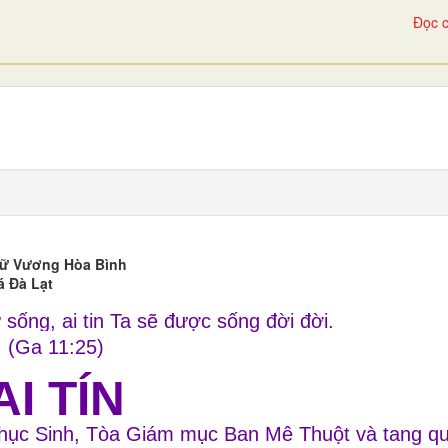
Đọc c
 Nữ Vương Hòa Bình
á Đà Lạt
ự sống, ai tin Ta sẽ được sống đời đời.
(Ga 11:25)
AI TÍN
Phục Sinh, Tòa Giám mục Ban Mê Thuột và tang q