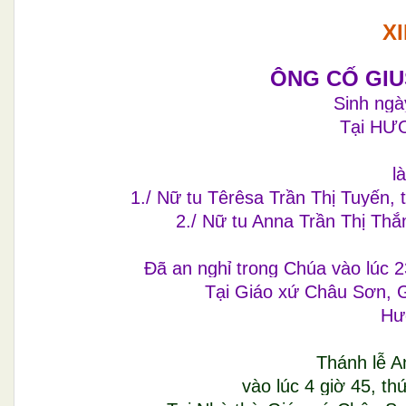
X
ÔNG CỐ GI
Sinh ngà
Tại HƯ
l
1./ Nữ tu Têrêsa Trần Thị Tuyến
2./ Nữ tu Anna Trần Thị Th
Đã an nghỉ trong Chúa vào lúc 
Tại Giáo xứ Châu Sơn, 
Hưở
Thánh lễ A
vào lúc 4 giờ 45, t