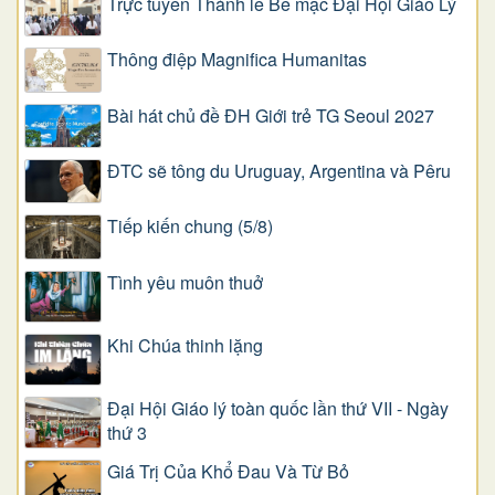
Trực tuyến Thánh lễ Bế mạc Đại Hội Giáo Lý
Thông điệp Magnifica Humanitas
Bài hát chủ đề ĐH Giới trẻ TG Seoul 2027
ĐTC sẽ tông du Uruguay, Argentina và Pêru
Tiếp kiến chung (5/8)
Tình yêu muôn thuở
Khi Chúa thinh lặng
Đại Hội Giáo lý toàn quốc lần thứ VII - Ngày
thứ 3
Giá Trị Của Khổ Ðau Và Từ Bỏ