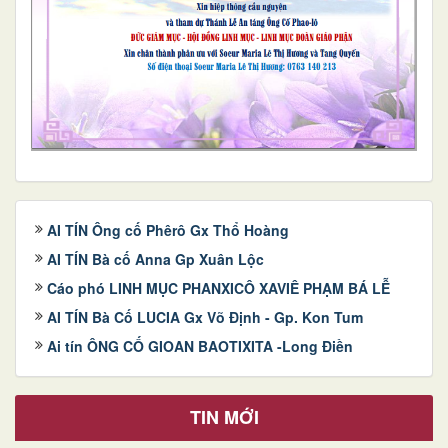
AI TÍN Ông cố Phêrô Gx Thổ Hoàng
AI TÍN Bà cố Anna Gp Xuân Lộc
Cáo phó LINH MỤC PHANXICÔ XAVIÊ PHẠM BÁ LỄ
AI TÍN Bà Cố LUCIA Gx Võ Định - Gp. Kon Tum
Ai tín ÔNG CỐ GIOAN BAOTIXITA -Long Điền
TIN MỚI