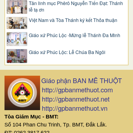
Tân linh mục Phêrô Nguyễn Tiến Đạt: Thánh
lễ tạ ơn
Việt Nam và Tòa Thánh ký kết Thỏa thuận
Giáo xứ Phúc Lộc -Mừng lễ Thánh Đa Minh
Giáo xứ Phúc Lộc: Lễ Chúa Ba Ngôi
Giáo phận BAN MÊ THUỘT
http://gpbanmethuot.com
http://gpbanmethuot.net
http://gpbanmethuot.vn
Tòa Giám Mục - BMT:
Số 104 Phan Chu Trinh, Tp. BMT, Đắk Lắk.
ĐT: 0262 3817 622