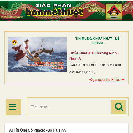
TRANG NHẤT
GIỚI THIỆU
GIÁO XỨ
TIN MỪNG CHÚA NHẬT - LỄ
DÒNG TU
TRỌNG
BAN MỤC VỤ
Chúa Nhật XIX Thường Niên -
Năm A
ĐOÀN THỂ CG
“Cứ yên tâm, chính Thầy đây, đừng
sợ!” (Mt 14,22-33)
LINH MỤC
Đọc các tin khác ➥
ĐIỂM HÀNH HƯƠNG
AI TÍN Ông Cố Phaolô -Gp Hà Tĩnh