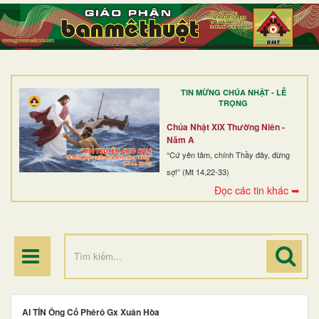
TRANG NHẤT
GIỚI THIỆU
GIÁO XỨ
TIN MỪNG CHÚA NHẬT - LỄ
DÒNG TU
TRỌNG
BAN MỤC VỤ
Chúa Nhật XIX Thường Niên -
Năm A
ĐOÀN THỂ CG
“Cứ yên tâm, chính Thầy đây, đừng
sợ!” (Mt 14,22-33)
LINH MỤC
Đọc các tin khác ➥
ĐIỂM HÀNH HƯƠNG
AI TÍN Ông Cố Phêrô Gx Xuân Hòa