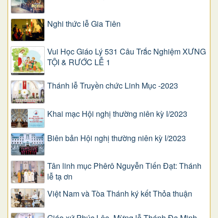
Nghi thức lễ Gia Tiên
Vui Học Giáo Lý 531 Câu Trắc Nghiệm XƯNG
TỘI & RƯỚC LỄ 1
Thánh lễ Truyền chức Linh Mục -2023
Khai mạc Hội nghị thường niên kỳ I/2023
Biên bản Hội nghị thường niên kỳ I/2023
Tân linh mục Phêrô Nguyễn Tiến Đạt: Thánh
lễ tạ ơn
Việt Nam và Tòa Thánh ký kết Thỏa thuận
Giáo xứ Phúc Lộc -Mừng lễ Thánh Đa Minh