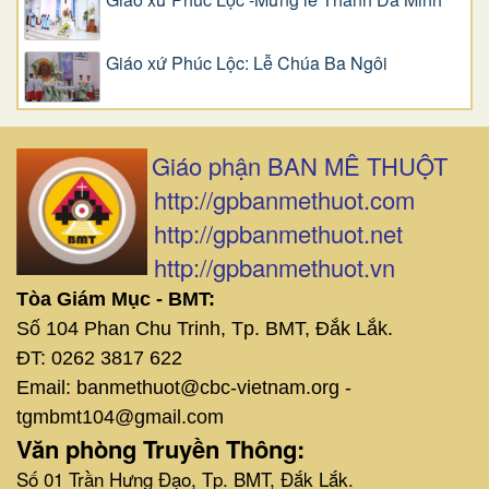
Giáo xứ Phúc Lộc: Lễ Chúa Ba Ngôi
Giáo phận BAN MÊ THUỘT
http://gpbanmethuot.com
http://gpbanmethuot.net
http://gpbanmethuot.vn
Tòa Giám Mục - BMT:
Số 104 Phan Chu Trinh, Tp. BMT, Đắk Lắk.
ĐT: 0262 3817 622
Email: banmethuot@cbc-vietnam.org -
tgmbmt104@gmail.com
Văn phòng Truyền Thông:
Số 01 Trần Hưng Đạo, Tp. BMT, Đắk Lắk.