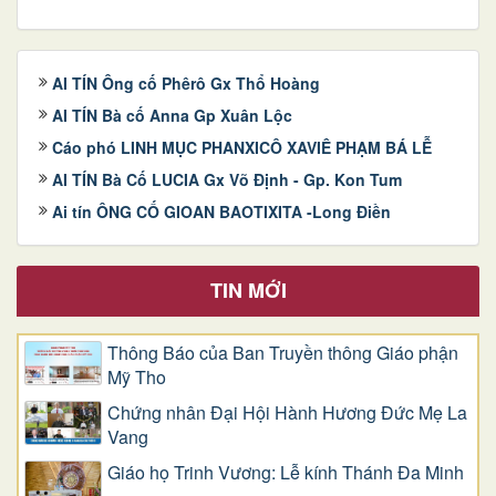
AI TÍN Ông cố Phêrô Gx Thổ Hoàng
AI TÍN Bà cố Anna Gp Xuân Lộc
Cáo phó LINH MỤC PHANXICÔ XAVIÊ PHẠM BÁ LỄ
AI TÍN Bà Cố LUCIA Gx Võ Định - Gp. Kon Tum
Ai tín ÔNG CỐ GIOAN BAOTIXITA -Long Điền
TIN MỚI
Thông Báo của Ban Truyền thông Giáo phận
Mỹ Tho
Chứng nhân Đại Hội Hành Hương Đức Mẹ La
Vang
Giáo họ Trinh Vương: Lễ kính Thánh Đa Minh