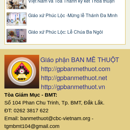
Việt Nam và Tòa Thánh ký kết Thỏa thuận
Giáo xứ Phúc Lộc -Mừng lễ Thánh Đa Minh
Giáo xứ Phúc Lộc: Lễ Chúa Ba Ngôi
Giáo phận BAN MÊ THUỘT
http://gpbanmethuot.com
http://gpbanmethuot.net
http://gpbanmethuot.vn
Tòa Giám Mục - BMT:
Số 104 Phan Chu Trinh, Tp. BMT, Đắk Lắk.
ĐT: 0262 3817 622
Email: banmethuot@cbc-vietnam.org -
tgmbmt104@gmail.com