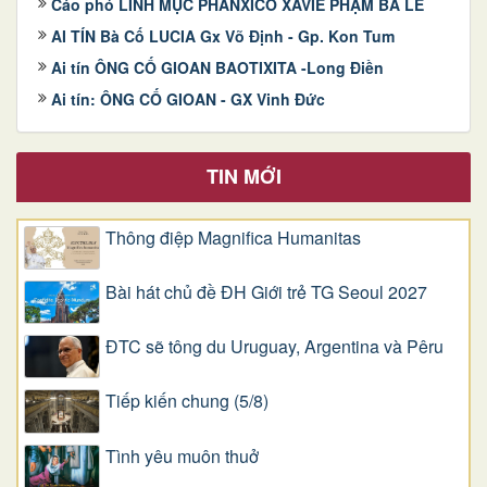
Cáo phó LINH MỤC PHANXICÔ XAVIÊ PHẠM BÁ LỄ
AI TÍN Bà Cố LUCIA Gx Võ Định - Gp. Kon Tum
Ai tín ÔNG CỐ GIOAN BAOTIXITA -Long Điền
Ai tín: ÔNG CỐ GIOAN - GX Vinh Đức
TIN MỚI
Thông điệp Magnifica Humanitas
Bài hát chủ đề ĐH Giới trẻ TG Seoul 2027
ĐTC sẽ tông du Uruguay, Argentina và Pêru
Tiếp kiến chung (5/8)
Tình yêu muôn thuở