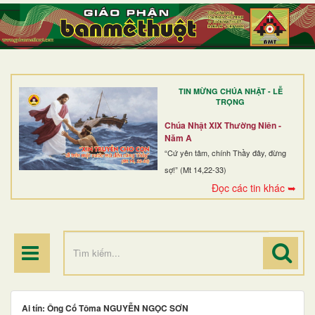
TRANG NHẤT
GIỚI THIỆU
GIÁO XỨ
TIN MỪNG CHÚA NHẬT - LỄ
DÒNG TU
TRỌNG
BAN MỤC VỤ
Chúa Nhật XIX Thường Niên -
Năm A
ĐOÀN THỂ CG
“Cứ yên tâm, chính Thầy đây, đừng
sợ!” (Mt 14,22-33)
LINH MỤC
Đọc các tin khác ➥
ĐIỂM HÀNH HƯƠNG
Ai tín: Ông Cố Tôma NGUYỄN NGỌC SƠN