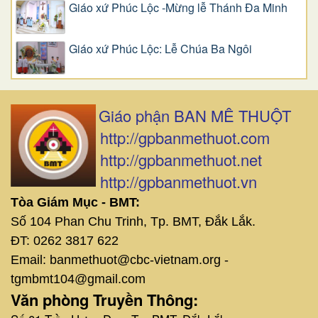
Giáo xứ Phúc Lộc -Mừng lễ Thánh Đa Minh
Giáo xứ Phúc Lộc: Lễ Chúa Ba Ngôi
Giáo phận BAN MÊ THUỘT
http://gpbanmethuot.com
http://gpbanmethuot.net
http://gpbanmethuot.vn
Tòa Giám Mục - BMT:
Số 104 Phan Chu Trinh, Tp. BMT, Đắk Lắk.
ĐT: 0262 3817 622
Email: banmethuot@cbc-vietnam.org -
tgmbmt104@gmail.com
Văn phòng Truyền Thông: