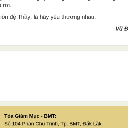
 rơi.
môn đệ Thầy: là hãy yêu thương nhau.
Vũ Đ
Tòa Giám Mục - BMT:
Số 104 Phan Chu Trinh, Tp. BMT, Đắk Lắk.