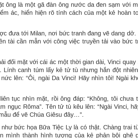
ặt ông là một gã đàn ông nước da đen sạm với má
ểm ác, hiển hiện rõ tính cách của một kẻ hoàn to
c đưa tới Milan, nơi bức tranh đang vẽ dang dở.
iên tài cần mẫn với công việc truyền tải vào bức t
ải đối mặt với cái ác một thời gian dài, Vinci qua
. Lính canh túm lấy kẻ tử tù nhưng hắn đột nhiên
nức lên: “Ôi, ngài Da Vinci! Hãy nhìn tôi! Ngài k
iên tục nhìn mặt, rồi ông đáp: “Không, tôi chưa 
 ngục Rôma”. Tên tử tù kêu lên: “Ngài Vinci, hã
àm mẫu để vẽ Chúa Giêsu đây…”.
 như bức họa Bữa Tiệc Ly là có thật. Chàng trai 
ến mình thành hình tượng của kẻ phản bội ghê 