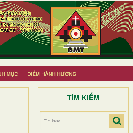
NH MỤC
ĐIỂM HÀNH HƯƠNG
TÌM KIẾM