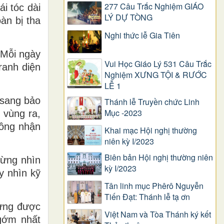
277 Câu Trắc Nghiệm GIÁO
i tóc dài
LÝ DỰ TÒNG
àn bị tha
Nghi thức lễ Gia Tiên
 Mỗi ngày
Vui Học Giáo Lý 531 Câu Trắc
ranh diện
Nghiệm XƯNG TỘI & RƯỚC
LỄ 1
y sang bảo
Thánh lễ Truyền chức Linh
Mục -2023
 vùng ra,
hông nhận
Khai mạc Hội nghị thường
niên kỳ I/2023
Biên bản Hội nghị thường niên
từng nhìn
kỳ I/2023
y nhìn kỹ
Tân linh mục Phêrô Nguyễn
Tiến Đạt: Thánh lễ tạ ơn
từng được
Việt Nam và Tòa Thánh ký kết
gớm nhất