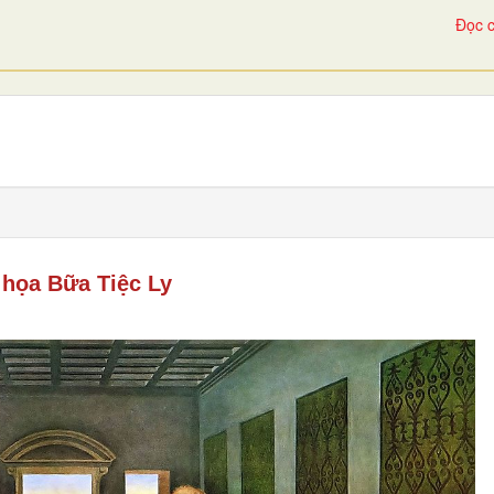
Đọc c
họa Bữa Tiệc Ly