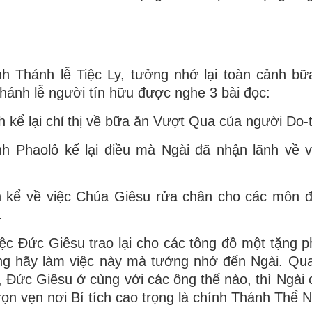
 Thánh lễ Tiệc Ly, tưởng nhớ lại toàn cảnh bữ
ánh lễ người tín hữu được nghe 3 bài đọc:
h kể lại chỉ thị về bữa ăn Vượt Qua của người Do-t
ánh Phaolô kể lại điều mà Ngài đã nhận lãnh về 
an kể về việc Chúa Giêsu rửa chân cho các môn 
.
iệc Đức Giêsu trao lại cho các tông đồ một tặng 
 ông hãy làm việc này mà tưởng nhớ đến Ngài. Qu
, Đức Giêsu ở cùng với các ông thế nào, thì Ngài 
rọn vẹn nơi Bí tích cao trọng là chính Thánh Thể N