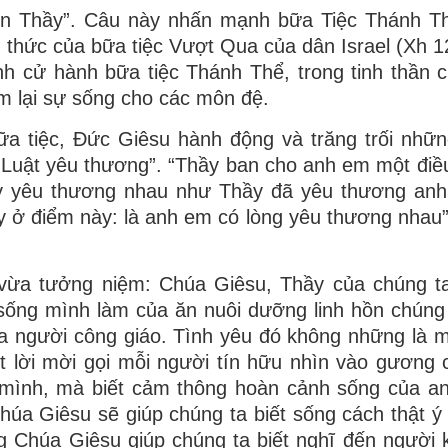
ến Thầy”. Câu này nhấn mạnh bữa Tiệc Thánh Th
 thức của bữa tiệc Vượt Qua của dân Israel (Xh 12
nh cử hành bữa tiệc Thánh Thể, trong tinh thần 
 lại sự sống cho các môn đệ.
ữa tiệc, Đức Giêsu hành động và trăng trối nhữn
“Luật yêu thương”. “Thầy ban cho anh em một điề
y yêu thương nhau như Thầy đã yêu thương anh
 ở điểm này: là anh em có lòng yêu thương nhau”
u vừa tưởng niệm: Chúa Giêsu, Thầy của chúng t
ống mình làm của ăn nuôi dưỡng linh hồn chúng 
ủa người công giáo. Tình yêu đó không những là m
t lời mời gọi mỗi người tín hữu nhìn vào gương
a mình, mà biết cảm thông hoàn cảnh sống của a
úa Giêsu sẽ giúp chúng ta biết sống cách thật ý
g Chúa Giêsu giúp chúng ta biết nghĩ đến người 