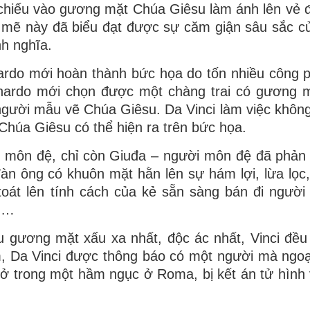
chiếu vào gương mặt Chúa Giêsu làm ánh lên vẻ đ
mẽ này đã biểu đạt được sự căm giận sâu sắc củ
nh nghĩa.
ardo mới hoàn thành bức họa do tốn nhiều công p
nardo mới chọn được một chàng trai có gương 
m người mẫu vẽ Chúa Giêsu. Da Vinci làm việc khôn
 Chúa Giêsu có thể hiện ra trên bức họa.
1 môn đệ, chỉ còn Giuđa – người môn đệ đã phản
àn ông có khuôn mặt hằn lên sự hám lợi, lừa lọc
oát lên tính cách của kẻ sẵn sàng bán đi người
nh…
 gương mặt xấu xa nhất, độc ác nhất, Vinci đều
m, Da Vinci được thông báo có một người mà ngoạ
 trong một hầm ngục ở Roma, bị kết án tử hình vì