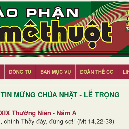
DÒNG TU
BAN MỤC VỤ
ĐOÀN THỂ CG
LI
TIN MỪNG CHÚA NHẬT - LỄ TRỌNG
 XIX Thường Niên - Năm A
, chính Thầy đây, đừng sợ!” (Mt 14,22-33)