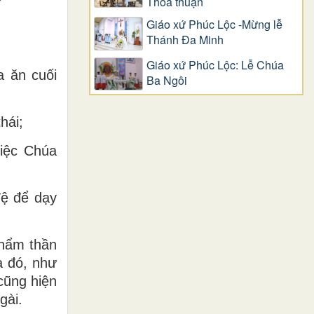
Thỏa thuận
Giáo xứ Phúc Lộc -Mừng lễ
Thánh Đa Minh
Giáo xứ Phúc Lộc: Lễ Chúa
a ăn cuối
Ba Ngôi
hái;
việc Chúa
đệ để dạy
phẩm thần
a đó, như
cũng hiện
gài.