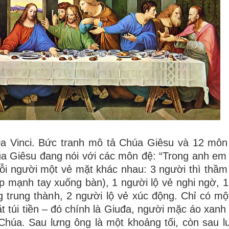
a Vinci. Bức tranh mô tả Chúa Giêsu và 12 môn
úa Giêsu đang nói với các môn đệ: “Trong anh em
ỗi người một vẻ mặt khác nhau: 3 người thì thầm
ập mạnh tay xuống bàn), 1 người lộ vẻ nghi ngờ, 1
g trung thành, 2 người lộ vẻ xúc động. Chỉ có m
t túi tiền – đó chính là Giuđa, người mặc áo xanh 
án Chúa. Sau lưng ông là một khoảng tối, còn sau 