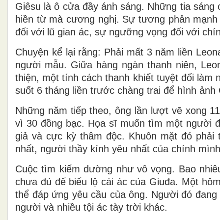
Giêsu là ô cửa đầy ánh sáng. Những tia sáng 
hiền từ mà cương nghị. Sự tương phản mạnh 
đối với lũ gian ác, sự ngưỡng vọng đối với chí
Chuyện kể lại rằng: Phải mất 3 năm liền Leon
người mẫu. Giữa hàng ngàn thanh niên, Leo
thiện, một tính cách thanh khiết tuyệt đối là
suốt 6 tháng liền trước chàng trai để hình ảnh
Những năm tiếp theo, ông lần lượt vẽ xong 1
vì 30 đồng bạc. Họa sĩ muốn tìm một người đ
giả và cực kỳ thâm độc. Khuôn mặt đó phải t
nhất, người thầy kính yêu nhất của chính mì
Cuộc tìm kiếm dường như vô vọng. Bao nhiêu
chưa đủ để biểu lộ cái ác của Giuđa. Một hô
thể đáp ứng yêu cầu của ông. Người đó đang ở
người và nhiều tội ác tày trời khác.