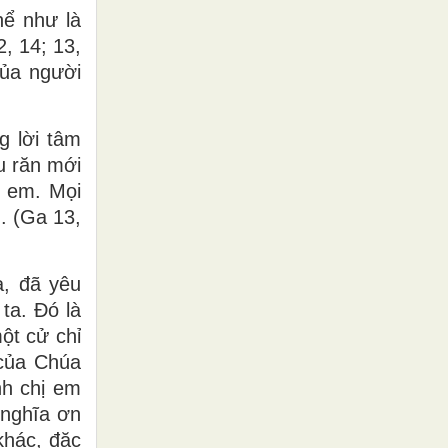
ể như là
, 14; 13,
của người
g lời tâm
u răn mới
 em. Mọi
. (Ga 13,
a, đã yêu
ta. Đó là
ột cử chỉ
 của Chúa
nh chị em
 nghĩa ơn
khác, đặc