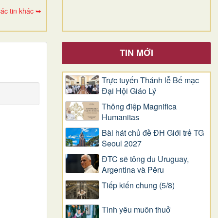
ác tin khác ➥
TIN MỚI
Trực tuyến Thánh lễ Bế mạc
Đại Hội Giáo Lý
Thông điệp Magnifica
Humanitas
Bài hát chủ đề ĐH Giới trẻ TG
Seoul 2027
ĐTC sẽ tông du Uruguay,
Argentina và Pêru
Tiếp kiến chung (5/8)
Tình yêu muôn thuở