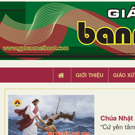
GIỚI THIỆU
GIÁO XỨ
Chúa Nhật
“Cứ yên tâm