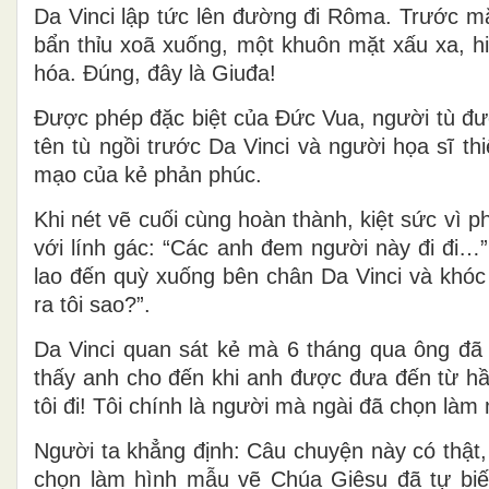
Da Vinci lập tức lên đường đi Rôma. Trước m
bẩn thỉu xoã xuống, một khuôn mặt xấu xa, hi
hóa. Ðúng, đây là Giuđa!
Ðược phép đặc biệt của Đức Vua, người tù đượ
tên tù ngồi trước Da Vinci và người họa sĩ th
mạo của kẻ phản phúc.
Khi nét vẽ cuối cùng hoàn thành, kiệt sức vì ph
với lính gác: “Các anh đem người này đi đi…”
lao đến quỳ xuống bên chân Da Vinci và khóc 
ra tôi sao?”.
Da Vinci quan sát kẻ mà 6 tháng qua ông đã l
thấy anh cho đến khi anh được đưa đến từ hầm
tôi đi! Tôi chính là người mà ngài đã chọn l
Người ta khẳng định: Câu chuyện này có thật,
chọn làm hình mẫu vẽ Chúa Giêsu đã tự bi