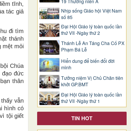
19 Thường niên A
iềm tĩnh,
Nhịp sống Giáo hội Việt Nam
a tác giả
số 85
Đại Hội Giáo lý toàn quốc lần
hu đi tìm
thứ VII -Ngày thứ 2
mặt thánh
Thánh Lễ An Táng Cha Cố PX
g mệt mỏi
Phạm Bá Lễ
Hiển dung để biến đổi đời
 bội Chúa
mình
, đạo đức
Tưởng niệm Vị Chủ Chăn tiên
 bạn thân
khởi GP.BMT
Đại Hội Giáo lý toàn quốc lần
 thấy vẫn
thứ VII -Ngày thứ 1
i hình có
 tội giết
TIN HOT