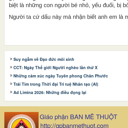
biệt là những con người bé nhỏ, yếu đuối, bị bỏ
Người ta cứ dấu này mà nhận biết anh em là 
Suy ngẫm về Đạo đức môi sinh
CCT: Ngày Thế giới Người nghèo lần thứ X
Những cảm xúc ngày Tuyên phong Chân Phước
Trái Tim trong Thời đại Trí tuệ Nhân tạo (AI)
Ad Limina 2026: Những điều đọng lại
Giáo phận BAN MÊ THUỘT
http://gpbanmethuot.com