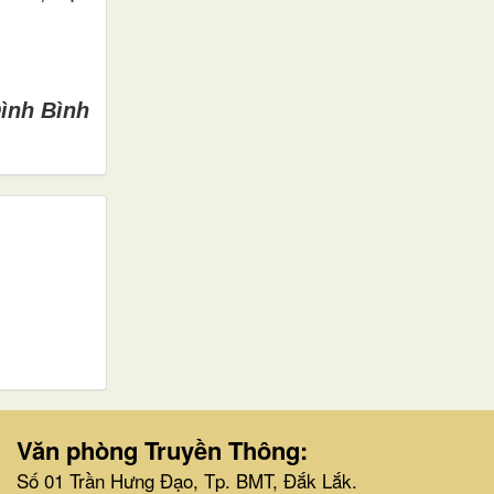
ình Bình
Văn phòng Truyền Thông:
Số 01 Trần Hưng Đạo, Tp. BMT, Đắk Lắk.