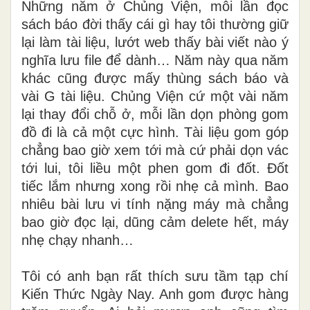
N
hững năm ở Chủng Viện, mỗi lần đọc
sách báo đời thấy cái gì hay tôi thường giữ
lại làm tài liệu, lướt web thấy bài viết nào ý
nghĩa lưu file để dành… Năm này qua năm
khác cũng được
mấy thùng sách báo và
vài G tài liệu. Chủng Viện cứ
một
vài
năm
lại thay đổi chỗ ở, mỗi lần dọn phòng gom
đồ đi là cả một cực hình. Tài liệu gom góp
chẳng bao giờ xem tới mà cứ phải dọn vác
tới lui, tôi liều một phen gom đi đốt. Đốt
tiếc lắm nhưng xong rồi nhẹ cả mình. Bao
nhiêu bài lưu vi tính nặng máy mà chẳng
bao giờ đọc lại, dũng cảm delete hết, máy
nhẹ chạy nhanh…
Tôi có anh bạn rất thích sưu tầm tạp chí
Kiến Thức Ngày Nay. Anh gom được hàng