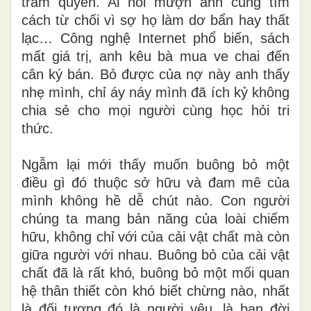
trăm quyển. Ai hỏi mượn anh cũng tìm
cách từ chối vì sợ họ làm dơ bẩn hay thất
lạc… Công nghệ Internet phổ biến, sách
mất giá trị, anh kêu bà mua ve chai đến
cân ký bán. Bỏ được của nợ này anh thấy
nhẹ mình, chỉ áy náy mình đã ích kỷ không
chia sẻ cho mọi người cùng học hỏi tri
thức.
Ngẫm lại mới thấy muốn buông bỏ một
điều gì đó
thuộc sở hữu và đam mê của
mình không hề dễ chút
nào. Con người
chúng ta mang bản năng của loài chiếm
hữu, không chỉ với của cải vật chất mà còn
giữa người với nhau. Buông bỏ của cải vật
chất đã là rất
khó,
buông bỏ một mối quan
hệ thân thiết còn khó biết chừng nào, nhất
là đối tượng đó là người yêu, là bạn đời