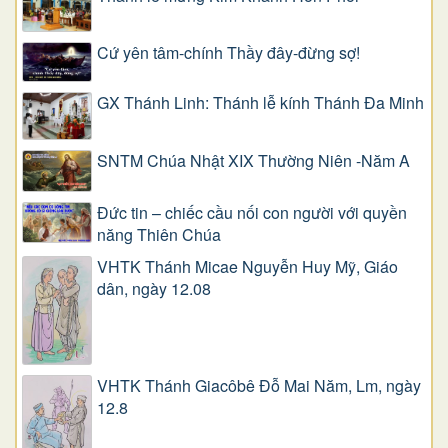
Cứ yên tâm-chính Thầy đây-đừng sợ!
GX Thánh Linh: Thánh lễ kính Thánh Đa Minh
SNTM Chúa Nhật XIX Thường Niên -Năm A
Đức tin – chiếc cầu nối con người với quyền
năng Thiên Chúa
VHTK Thánh Micae Nguyễn Huy Mỹ, Giáo
dân, ngày 12.08
VHTK Thánh Giacôbê Ðỗ Mai Năm, Lm, ngày
12.8