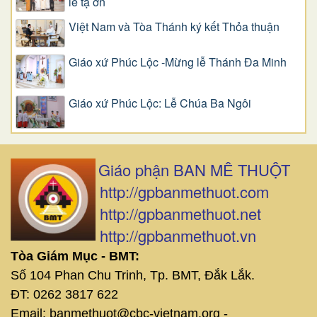
lễ tạ ơn
Việt Nam và Tòa Thánh ký kết Thỏa thuận
Giáo xứ Phúc Lộc -Mừng lễ Thánh Đa Minh
Giáo xứ Phúc Lộc: Lễ Chúa Ba Ngôi
Giáo phận BAN MÊ THUỘT
http://gpbanmethuot.com
http://gpbanmethuot.net
http://gpbanmethuot.vn
Tòa Giám Mục - BMT:
Số 104 Phan Chu Trinh, Tp. BMT, Đắk Lắk.
ĐT: 0262 3817 622
Email: banmethuot@cbc-vietnam.org -