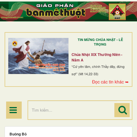
TRANG NHẤT
GIỚI THIỆU
GIÁO XỨ
TIN MỪNG CHÚA NHẬT - LỄ
DÒNG TU
TRỌNG
BAN MỤC VỤ
Chúa Nhật XIX Thường Niên -
Năm A
ĐOÀN THỂ CG
“Cứ yên tâm, chính Thầy đây, đừng
sợ!” (Mt 14,22-33)
LINH MỤC
Đọc các tin khác ➥
ĐIỂM HÀNH HƯƠNG
Buông Bỏ