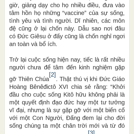
giờ, giảng dạy cho họ nhiều điều, đưa vào
tâm hồn họ những
“
vaccine” của sự sống,
tình yêu và tình người. Dĩ nhiên, các môn
đệ cũng ở lại chốn này. Dẫu sao nơi đâu
có Đức Giêsu ở đấy cũng là chốn nghỉ ngơi
an toàn và bổ ích.
Trở lại cuộc sống hiện nay, tiếc là rất nhiều
người chưa để tâm đến kinh nghiệm gặp
[2]
gỡ Thiên Chúa
. Thật thú vị khi Đức Giáo
Hoàng Bênêđictô XVI chia sẻ rằng:
“
Khởi
đầu cho cuộc sống Kitô hữu không phải là
một quyết định đạo đức hay một tư tưởng
vĩ đại, nhưng là sự gặp gỡ với một biến cố
với một Con Người, Đấng đem lại cho đời
sống chúng ta một chân trời mới và từ đó
[3]