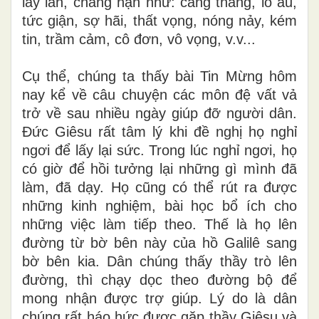
lây lan, chẳng hạn như: căng thẳng, lo âu,
tức giận, sợ hãi, thất vọng, nóng nảy, kém
tin, trầm cảm, cô đơn, vô vọng, v.v...
Cụ thể, chúng ta thấy bài Tin Mừng hôm
nay kể về câu chuyện các môn đệ vất vả
trở về sau nhiều ngày giúp đỡ người dân.
Đức Giêsu rất tâm lý khi đề nghị họ nghỉ
ngơi để lấy lại sức. Trong lúc nghỉ ngơi, họ
có giờ để hồi tưởng lại những gì mình đã
làm, đã dạy. Họ cũng có thể rút ra được
những kinh nghiệm, bài học bổ ích cho
những việc làm tiếp theo. Thế là họ lên
đường từ bờ bên này của hồ Galilê sang
bờ bên kia. Dân chúng thấy thầy trò lên
đường, thì chạy dọc theo đường bộ để
mong nhận được trợ giúp. Lý do là dân
chúng rất háo hức được gặp thầy Giêsu và