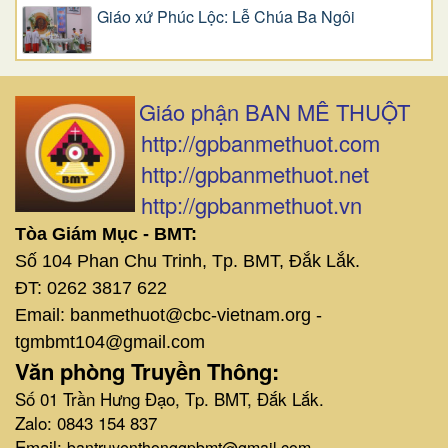
Giáo xứ Phúc Lộc: Lễ Chúa Ba Ngôi
Giáo phận BAN MÊ THUỘT
http://gpbanmethuot.com
http://gpbanmethuot.net
http://gpbanmethuot.vn
Tòa Giám Mục - BMT:
Số 104 Phan Chu Trinh, Tp. BMT, Đắk Lắk.
ĐT: 0262 3817 622
Email: banmethuot@cbc-vietnam.org -
tgmbmt104@gmail.com
Văn phòng Truyền Thông:
Số 01 Trần Hưng Đạo, Tp. BMT, Đắk Lắk.
Zalo: 0843 154 837
Email:
bantruyenthonggpbmt@gmail.com