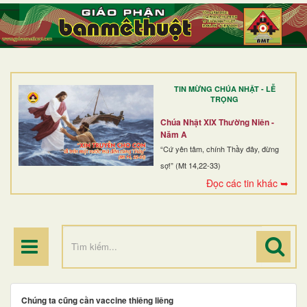
TRANG NHẤT
GIỚI THIỆU
GIÁO XỨ
TIN MỪNG CHÚA NHẬT - LỄ
DÒNG TU
TRỌNG
BAN MỤC VỤ
Chúa Nhật XIX Thường Niên -
Năm A
ĐOÀN THỂ CG
“Cứ yên tâm, chính Thầy đây, đừng
sợ!” (Mt 14,22-33)
LINH MỤC
Đọc các tin khác ➥
ĐIỂM HÀNH HƯƠNG
Chúng ta cũng cần vaccine thiêng liêng