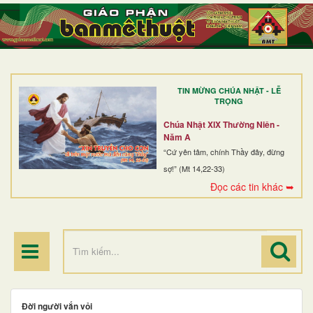
TRANG NHẤT
GIỚI THIỆU
GIÁO XỨ
TIN MỪNG CHÚA NHẬT - LỄ
DÒNG TU
TRỌNG
BAN MỤC VỤ
Chúa Nhật XIX Thường Niên -
Năm A
ĐOÀN THỂ CG
“Cứ yên tâm, chính Thầy đây, đừng
sợ!” (Mt 14,22-33)
LINH MỤC
Đọc các tin khác ➥
ĐIỂM HÀNH HƯƠNG
Đời người vắn vỏi