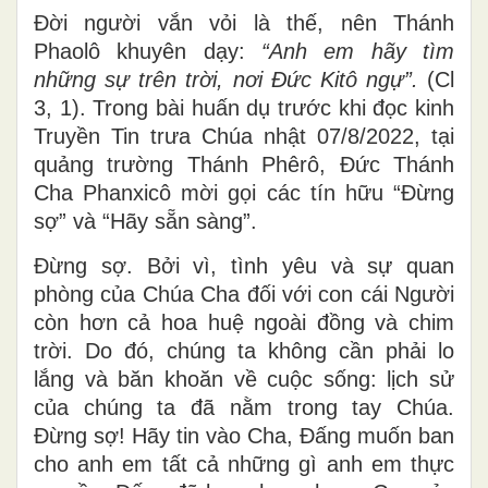
Đời người vắn vỏi là thế, nên Thánh
Phaolô khuyên dạy:
“Anh em hãy tìm
những sự trên trời, nơi Ðức Kitô ngự”.
(
Cl
3, 1). Trong bài huấn dụ trước khi đọc kinh
Truyền Tin trưa Chúa nhật 07/8/2022, tại
quảng trường Thánh Phêrô, Đức Thánh
Cha Phanxicô mời gọi các tín hữu “Đừng
sợ” và “Hãy sẵn sàng”.
Đừng sợ.
Bởi vì, tình yêu và sự quan
phòng của Chúa Cha đối với con cái Người
còn hơn cả hoa huệ ngoài đồng và chim
trời. Do đó, chúng ta không cần phải lo
lắng và băn khoăn về cuộc sống: lịch sử
của chúng ta đã nằm trong tay Chúa.
Đừng sợ! Hãy tin vào Cha, Đấng muốn ban
cho anh em tất cả những gì anh em thực