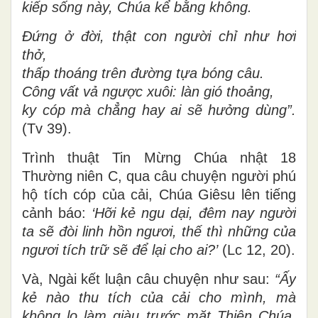
kiếp sống này, Chúa kể bằng không.
Đứng ở đời, thật con người chỉ như hơi
thở,
thấp thoáng trên đường tựa bóng câu.
Công vất vả ngược xuôi: làn gió thoảng,
ky cóp mà chẳng hay ai sẽ hưởng dùng”.
(Tv 39).
Trình thuật Tin Mừng Chúa nhật 18
Thường niên C, qua câu chuyện người phú
hộ tích cóp của cải, Chúa Giêsu lên tiếng
cảnh báo:
‘Hỡi kẻ ngu dại, đêm nay người
ta sẽ đòi linh hồn ngươi, thế thì những của
ngươi tích trữ sẽ để lại cho ai?’
(Lc 12, 20).
Và, Ngài kết luận câu chuyện như sau:
“Ấy
kẻ nào thu tích của cải cho mình, mà
không lo làm giàu trước mặt Thiên Chúa,