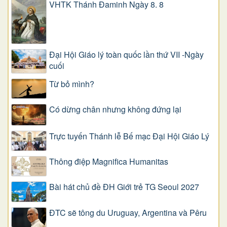
VHTK Thánh Đaminh Ngày 8. 8
Đại Hội Giáo lý toàn quốc lần thứ VII -Ngày
cuối
Từ bỏ mình?
Có dừng chân nhưng không đứng lại
Trực tuyến Thánh lễ Bế mạc Đại Hội Giáo Lý
Thông điệp Magnifica Humanitas
Bài hát chủ đề ĐH Giới trẻ TG Seoul 2027
ĐTC sẽ tông du Uruguay, Argentina và Pêru