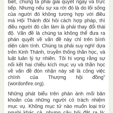
biết, chúng ta phải giải quyết ngay và trực
tiếp. Nhưng nếu sự xa rời đó là do lối sống
của người đó không tương hợp với điều
mà Hội Thánh đòi hỏi cách hợp pháp, thì
điều người đó cần làm là phải thay đổi thái
độ. Vấn đề là chúng ta không thể đưa ra
phán quyết về vấn đề này chỉ trên bình
diện cảm tính. Chúng ta phải suy nghĩ dựa
trên Kinh Thánh, truyền thống thần học, và
luật luân lý tự nhiên. Tôi hi vọng rằng sự
nối kết hai chiều kích mục vụ và thần học
về vấn đề đón nhận này sẽ là công việc
chính của Thượng hội đồng”
(wordonfire.org).
Những phát biểu trên phản ánh mối băn
khoăn của những người có trách nhiệm
mục vụ. Không mục tử nào muốn loại trừ
người khác cả, nhưng câu hỏi đặt ra là: