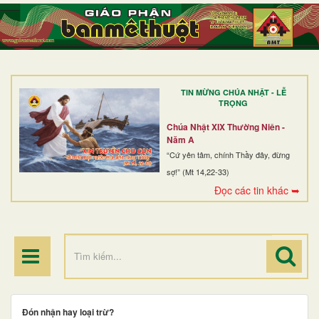
TRANG NHẤT
GIỚI THIỆU
GIÁO XỨ
TIN MỪNG CHÚA NHẬT - LỄ
DÒNG TU
TRỌNG
BAN MỤC VỤ
Chúa Nhật XIX Thường Niên -
Năm A
ĐOÀN THỂ CG
“Cứ yên tâm, chính Thầy đây, đừng
sợ!” (Mt 14,22-33)
LINH MỤC
Đọc các tin khác ➥
ĐIỂM HÀNH HƯƠNG
Đón nhận hay loại trừ?