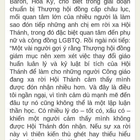
Baron, Hoa Kỳ, cho biết trong giai đoạn
chuẩn bị Thượng hội đồng cấp châu lục,
mối quan tâm lớn của nhiều người là làm
sao đón tiếp những anh chị em rời xa Hội
Thánh, trong đó đặc biệt quan tâm đến phụ
nữ và cộng đồng LGBTQ. Rồi ngài nói tiếp:
“Một vài người gợi ý rằng Thượng hội đồng
giám mục nên xem xét việc thay đổi giáo
huấn luân lý và kỷ luật bí tích của Hội
Thánh để làm cho những người Công giáo
đang xa rời Hội Thánh cảm thấy mình
được đón nhận nhiều hơn. Và đây là điều
tôi ngần ngại, vì tình cảm dù mạnh mẽ đến
đâu tự nó cũng không thể là một lập luận
thần học. Có nhiều lý do – tốt có, xấu có –
khiến một người cảm thấy mình không
được Hội Thánh đón nhận. Nếu sự xa rời
này vì thiên kiến thù ghét hay thiếu hiểu