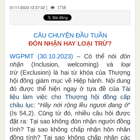
|
01/11/2023 12:37:32
1758
CÂU CHUYỆN ĐẦU TUẦN
ĐÓN NHẬN HAY LOẠI TRỪ?
WGPMT (30.
1
0.2023)
– Có thể nói
đón
nhận
(Inclusion, welcoming) và
loại
trừ
(Exclusion) là hai từ khóa của Thượng
hội đồng giám mục về Hiệp hành. Nội dung
đó được thể hiện ngay ở tựa đề của
Tài
liệu làm việc cho Thượng hội đồng cấp
châu lục
: “
Hãy nới rộng lều ngươi đang ở
”
(Is 54,2). Cũng từ đó, nhiều câu hỏi được
đặt ra: Tại sao không đón nhận người đồng
tính? Tại sao không chấp nhận hôn nhân
đồng tính? Tại sao không chấp nhận các