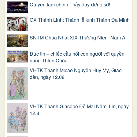
Cứ yên tâm-chính Thầy đây-đừng sợ!
GX Thánh Linh: Thánh lễ kính Thánh Đa Minh
SNTM Chúa Nhật XIX Thường Niên -Năm A
Đức tin – chiếc cầu nối con người với quyền
năng Thiên Chúa
VHTK Thánh Micae Nguyễn Huy Mỹ, Giáo
dân, ngày 12.08
VHTK Thánh Giacôbê Ðỗ Mai Năm, Lm, ngày
12.8