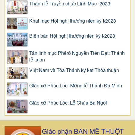
Thánh lễ Truyền chức Linh Mục -2023
Khai mạc Hội nghị thường niên kỳ I/2023
Biên bản Hội nghị thường niên kỳ I/2023
Tân linh mục Phêrô Nguyễn Tiến Đạt: Thánh
lễ tạ ơn
Việt Nam và Tòa Thánh ký kết Thỏa thuận
Giáo xứ Phúc Lộc -Mừng lễ Thánh Đa Minh
Giáo xứ Phúc Lộc: Lễ Chúa Ba Ngôi
Giáo phận BAN MÊ THUỘT