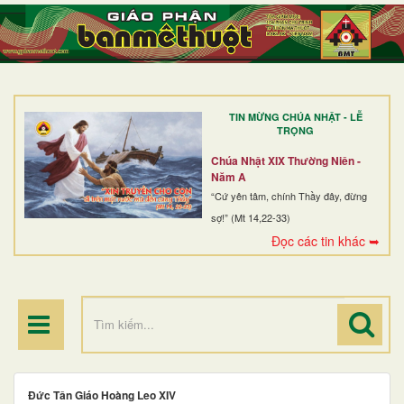
TRANG NHẤT
GIỚI THIỆU
GIÁO XỨ
TIN MỪNG CHÚA NHẬT - LỄ
DÒNG TU
TRỌNG
BAN MỤC VỤ
Chúa Nhật XIX Thường Niên -
Năm A
ĐOÀN THỂ CG
“Cứ yên tâm, chính Thầy đây, đừng
sợ!” (Mt 14,22-33)
LINH MỤC
Đọc các tin khác ➥
ĐIỂM HÀNH HƯƠNG
Đức Tân Giáo Hoàng Leo XIV