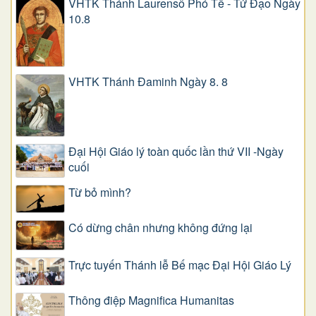
VHTK Thánh Laurensô Phó Tế - Tử Đạo Ngày
10.8
VHTK Thánh Đaminh Ngày 8. 8
Đại Hội Giáo lý toàn quốc lần thứ VII -Ngày
cuối
Từ bỏ mình?
Có dừng chân nhưng không đứng lại
Trực tuyến Thánh lễ Bế mạc Đại Hội Giáo Lý
Thông điệp Magnifica Humanitas