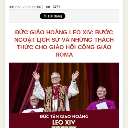
|
09/05/2025 09:22:06
1431
ĐỨC GIÁO HOÀNG LEO XIV: BƯỚC
NGOẶT LỊCH SỬ VÀ NHỮNG THÁCH
THỨC CHO GIÁO HỘI CÔNG GIÁO
ROMA