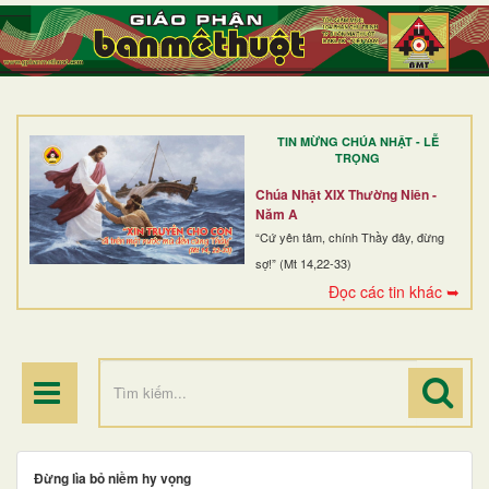
TRANG NHẤT
GIỚI THIỆU
GIÁO XỨ
TIN MỪNG CHÚA NHẬT - LỄ
DÒNG TU
TRỌNG
BAN MỤC VỤ
Chúa Nhật XIX Thường Niên -
Năm A
ĐOÀN THỂ CG
“Cứ yên tâm, chính Thầy đây, đừng
sợ!” (Mt 14,22-33)
LINH MỤC
Đọc các tin khác ➥
ĐIỂM HÀNH HƯƠNG
Đừng lìa bỏ niềm hy vọng