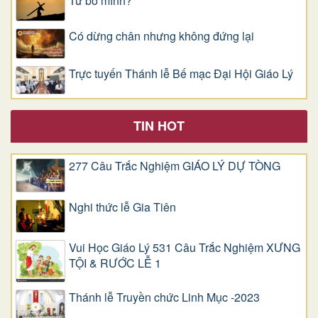
Từ bỏ mình?
Có dừng chân nhưng không đứng lại
Trực tuyến Thánh lễ Bế mạc Đại Hội Giáo Lý
TIN HOT
277 Câu Trắc Nghiệm GIÁO LÝ DỰ TÒNG
Nghi thức lễ Gia Tiên
Vui Học Giáo Lý 531 Câu Trắc Nghiệm XƯNG
TỘI & RƯỚC LỄ 1
Thánh lễ Truyền chức Linh Mục -2023