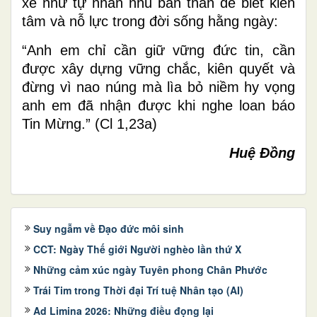
xê như tự nhắn nhủ bản thân để biết kiên
tâm và nỗ lực trong đời sống hằng ngày:
“Anh em chỉ cần giữ vững đức tin, cần
được xây dựng vững chắc, kiên quyết và
đừng vì nao núng mà lìa bỏ niềm hy vọng
anh em đã nhận được khi nghe loan báo
Tin Mừng.” (Cl 1,23a)
Huệ Đồng
Suy ngẫm về Đạo đức môi sinh
CCT: Ngày Thế giới Người nghèo lần thứ X
Những cảm xúc ngày Tuyên phong Chân Phước
Trái Tim trong Thời đại Trí tuệ Nhân tạo (AI)
Ad Limina 2026: Những điều đọng lại