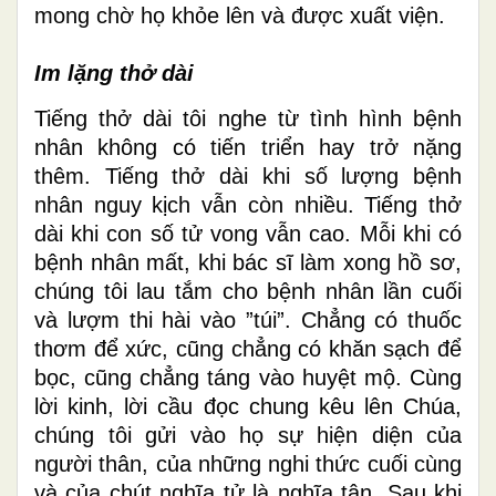
mong chờ họ khỏe lên và được xuất viện.
Im lặng thở dài
Tiếng thở dài tôi nghe từ tình hình bệnh
nhân không có tiến triển hay trở nặng
thêm. Tiếng thở dài khi số lượng bệnh
nhân nguy kịch vẫn còn nhiều. Tiếng thở
dài khi con số tử vong vẫn cao. Mỗi khi có
bệnh nhân mất, khi bác sĩ làm xong hồ sơ,
chúng tôi lau tắm cho bệnh nhân lần cuối
và lượm thi hài vào ”túi”. Chẳng có thuốc
thơm để xức, cũng chẳng có khăn sạch để
bọc, cũng chẳng táng vào huyệt mộ. Cùng
lời kinh, lời cầu đọc chung kêu lên Chúa,
chúng tôi gửi vào họ sự hiện diện của
người thân, của những nghi thức cuối cùng
và của chút nghĩa tử là nghĩa tận. Sau khi