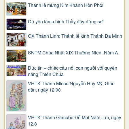
Thánh lễ mừng Kim Khánh Hôn Phối
Cứ yên tâm-chính Thầy đây-đừng sợ!
GX Thánh Linh: Thánh lễ kính Thánh Đa Minh
SNTM Chúa Nhật XIX Thường Niên -Năm A
Đức tin – chiếc cầu nối con người với quyền
năng Thiên Chúa
VHTK Thánh Micae Nguyễn Huy Mỹ, Giáo
dân, ngày 12.08
VHTK Thánh Giacôbê Ðỗ Mai Năm, Lm, ngày
12.8