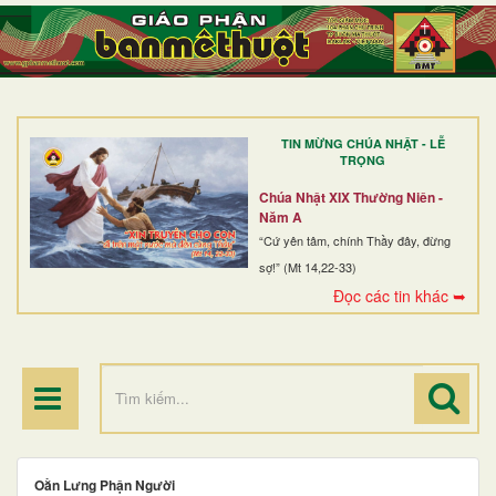
TRANG NHẤT
GIỚI THIỆU
GIÁO XỨ
TIN MỪNG CHÚA NHẬT - LỄ
DÒNG TU
TRỌNG
BAN MỤC VỤ
Chúa Nhật XIX Thường Niên -
Năm A
ĐOÀN THỂ CG
“Cứ yên tâm, chính Thầy đây, đừng
sợ!” (Mt 14,22-33)
LINH MỤC
Đọc các tin khác ➥
ĐIỂM HÀNH HƯƠNG
Oằn Lưng Phận Người