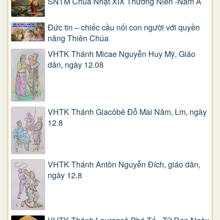
SNTM Chúa Nhật XIX Thường Niên -Năm A
Đức tin – chiếc cầu nối con người với quyền
năng Thiên Chúa
VHTK Thánh Micae Nguyễn Huy Mỹ, Giáo
dân, ngày 12.08
VHTK Thánh Giacôbê Ðỗ Mai Năm, Lm, ngày
12.8
VHTK Thánh Antôn Nguyễn Ðích, giáo dân,
ngày 12.8