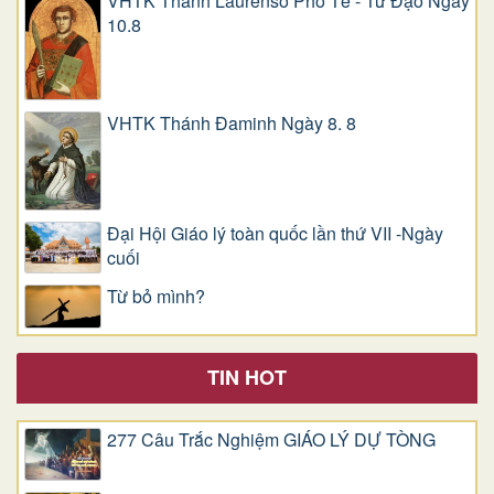
VHTK Thánh Laurensô Phó Tế - Tử Đạo Ngày
10.8
VHTK Thánh Đaminh Ngày 8. 8
Đại Hội Giáo lý toàn quốc lần thứ VII -Ngày
cuối
Từ bỏ mình?
TIN HOT
277 Câu Trắc Nghiệm GIÁO LÝ DỰ TÒNG