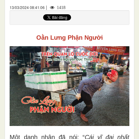
|
13/03/2024 08:41:06
1418
Oằn Lưng Phận Người
M
ột danh nhân đã nói: “
Cái vĩ đại nhất