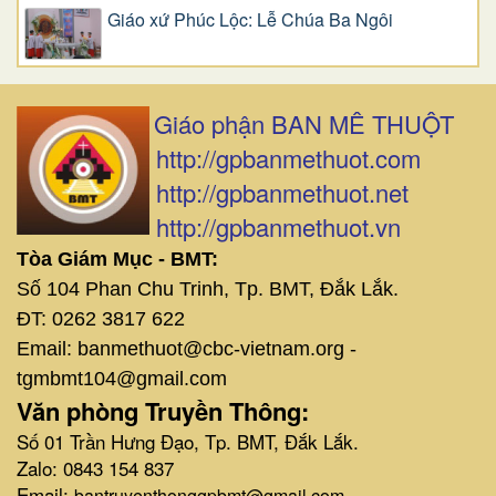
Giáo xứ Phúc Lộc: Lễ Chúa Ba Ngôi
Giáo phận BAN MÊ THUỘT
http://gpbanmethuot.com
http://gpbanmethuot.net
http://gpbanmethuot.vn
Tòa Giám Mục - BMT:
Số 104 Phan Chu Trinh, Tp. BMT, Đắk Lắk.
ĐT: 0262 3817 622
Email: banmethuot@cbc-vietnam.org -
tgmbmt104@gmail.com
Văn phòng Truyền Thông:
Số 01 Trần Hưng Đạo, Tp. BMT, Đắk Lắk.
Zalo: 0843 154 837
Email:
bantruyenthonggpbmt@gmail.com