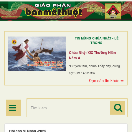
TRANG NHẤT
GIỚI THIỆU
GIÁO XỨ
TIN MỪNG CHÚA NHẬT - LỄ
DÒNG TU
TRỌNG
BAN MỤC VỤ
Chúa Nhật XIX Thường Niên -
Năm A
ĐOÀN THỂ CG
“Cứ yên tâm, chính Thầy đây, đừng
sợ!” (Mt 14,22-33)
LINH MỤC
Đọc các tin khác ➥
ĐIỂM HÀNH HƯƠNG
Hội chợ Vi Nhân -2025