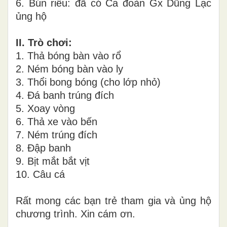
6. Bún riêu: đã có Ca đoàn Gx Dũng Lạc
ủng hộ
II. Trò chơi:
1. Thả bóng bàn vào rổ
2. Ném bóng bàn vào ly
3. Thổi bong bóng (cho lớp nhỏ)
4. Đá banh trúng đích
5. Xoay vòng
6. Thả xe vào bến
7. Ném trúng đích
8. Đập banh
9. Bịt mắt bắt vịt
10. Câu cá
Rất mong các bạn trẻ tham gia và ủng hộ
chương trình. Xin cám ơn.