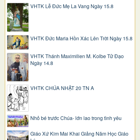
VHTK Lễ Đức Mẹ La Vang Ngày 15.8
VHTK Đức Maria Hồn Xác Lên Trời Ngày 15.8
VHTK Thánh Maximilien M. Kolbe Tử Đạo
Ngày 14.8
VHTK CHÚA NHẬT 20 TN A
Nhỏ bé trước Chúa- lớn lao trong tình yêu
Giáo Xứ Kim Mai Khai Giảng Năm Học Giáo