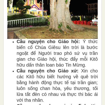
Cầu nguyện cho Giáo hội:
Ý thức
biến cố Chúa Giêsu lên trời là bước
ngoặt để Người trao phó sứ vụ trần
gian cho Giáo hội, thúc đẩy mỗi Kitô
hữu dấn thân loan báo Tin Mừng.
Cầu nguyện cho Giáo xứ:
Xin cho
các Kitô hữu biết hướng về quê trời
bằng hành động thực tế tại trần gian;
luôn sống chan hòa, yêu thương, tối
lửa tắt đèn có nhau và thực thi bác ái
với tha nhân.