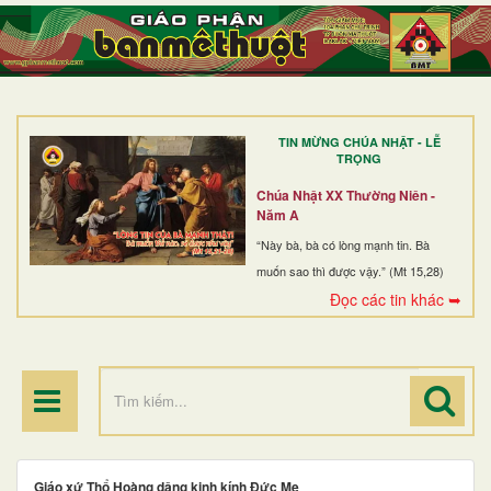
TRANG NHẤT
GIỚI THIỆU
GIÁO XỨ
TIN MỪNG CHÚA NHẬT - LỄ
DÒNG TU
TRỌNG
BAN MỤC VỤ
Chúa Nhật XX Thường Niên -
Năm A
ĐOÀN THỂ CG
“Này bà, bà có lòng mạnh tin. Bà
muốn sao thì được vậy.” (Mt 15,28)
LINH MỤC
Đọc các tin khác ➥
ĐIỂM HÀNH HƯƠNG
Giáo xứ Thổ Hoàng dâng kinh kính Đức Mẹ