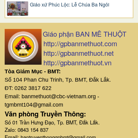
Giáo xứ Phúc Lộc: Lễ Chúa Ba Ngôi
Giáo phận BAN MÊ THUỘT
http://gpbanmethuot.com
http://gpbanmethuot.net
http://gpbanmethuot.vn
Tòa Giám Mục - BMT:
Số 104 Phan Chu Trinh, Tp. BMT, Đắk Lắk.
ĐT: 0262 3817 622
Email: banmethuot@cbc-vietnam.org -
tgmbmt104@gmail.com
Văn phòng Truyền Thông:
Số 01 Trần Hưng Đạo, Tp. BMT, Đắk Lắk.
Zalo: 0843 154 837
Email:
bantruyenthonggpbmt@gmail.com