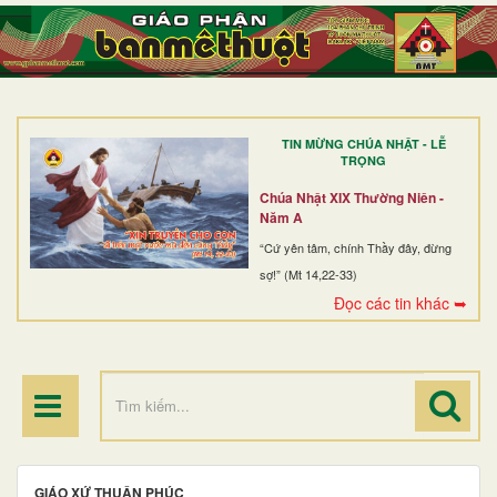
TRANG NHẤT
GIỚI THIỆU
GIÁO XỨ
TIN MỪNG CHÚA NHẬT - LỄ
DÒNG TU
TRỌNG
BAN MỤC VỤ
Chúa Nhật XIX Thường Niên -
Năm A
ĐOÀN THỂ CG
“Cứ yên tâm, chính Thầy đây, đừng
sợ!” (Mt 14,22-33)
LINH MỤC
Đọc các tin khác ➥
ĐIỂM HÀNH HƯƠNG
GIÁO XỨ THUẬN PHÚC