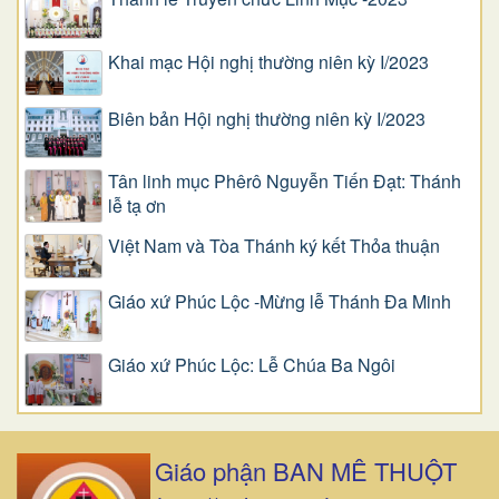
Khai mạc Hội nghị thường niên kỳ I/2023
Biên bản Hội nghị thường niên kỳ I/2023
Tân linh mục Phêrô Nguyễn Tiến Đạt: Thánh
lễ tạ ơn
Việt Nam và Tòa Thánh ký kết Thỏa thuận
Giáo xứ Phúc Lộc -Mừng lễ Thánh Đa Minh
Giáo xứ Phúc Lộc: Lễ Chúa Ba Ngôi
Giáo phận BAN MÊ THUỘT