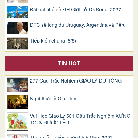
Bài hát chủ đề ĐH Giới trẻ TG Seoul 2027
ĐTC sẽ tông du Uruguay, Argentina và Pêru
Tiếp kiến chung (5/8)
TIN HOT
277 Câu Trắc Nghiệm GIÁO LÝ DỰ TÒNG
Nghi thức lễ Gia Tiên
Vui Học Giáo Lý 531 Câu Trắc Nghiệm XƯNG
TỘI & RƯỚC LỄ 1
Thánh lễ Truyền chức Linh Mục -2023