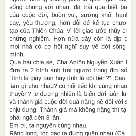
sống chung với nhau, đã trải qua biết bao 
của cuộc đời, buồn vui, sướng khổ, hạnh 
cay, yêu thương, hờn dỗi để kế tục chương 
tạo của Thiên Chúa, vì lời giao ước thủy chu
chứng nghiệm. Hơn nữa đây còn là dịp để 
mọi nhà có cơ hội nghĩ suy về đời sống gi
mình.
Qua bài chia sẻ, Cha Antôn Nguyễn Xuân Hu
đưa ra 2 hình ảnh trái ngược trong đời sống
“tình là giây oan hay tình là cõi tiên?”. Sau 2
làm gì cho nhau? có hối tiếc khi cùng nhau tr
thuyền? lẽ đương nhiên là biển đời luôn luôn
và thánh giá cuộc đời quá nặng nề đối với sức
chịu đựng. Thánh giá mà không nặng thì tại s
phải ngã đến 3 lần.
Em ơi, ta nguyện cùng nhau.
Răng long, tóc bạc ta đừng quên nhau (Ca dao