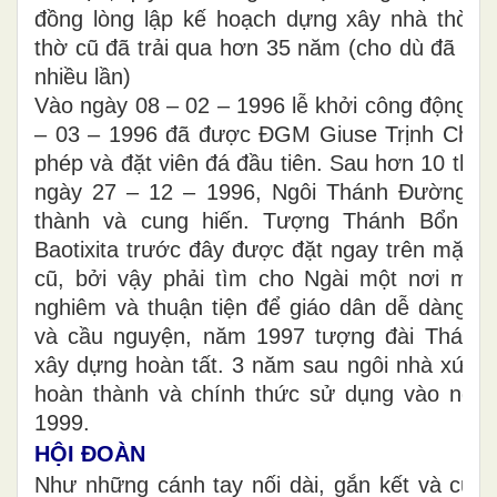
đồng lòng lập kế hoạch dựng xây nhà thờ m
thờ cũ đã trải qua hơn 35 năm (cho dù đã đượ
nhiều lần)
Vào ngày 08 – 02 – 1996 lễ khởi công động th
– 03 – 1996 đã được ĐGM Giuse Trịnh Chín
phép và đặt viên đá đầu tiên. Sau hơn 10 thán
ngày 27 – 12 – 1996, Ngôi Thánh Đường đ
thành và cung hiến. Tượng Thánh Bổn m
Baotixita trước đây được đặt ngay trên mặt ti
cũ, bởi vậy phải tìm cho Ngài một nơi mới 
nghiêm và thuận tiện để giáo dân dễ dàng 
và cầu nguyện, năm 1997 tượng đài Thánh
xây dựng hoàn tất. 3 năm sau ngôi nhà xứ m
hoàn thành và chính thức sử dụng vào ngà
1999.
HỘI ĐOÀN
Như những cánh tay nối dài, gắn kết và cùn