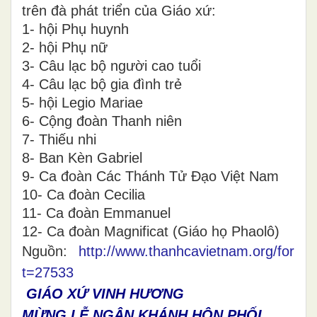
trên đà phát triển của Giáo xứ:
1- hội Phụ huynh
2- hội Phụ nữ
3- Câu lạc bộ người cao tuổi
4- Câu lạc bộ gia đình trẻ
5- hội Legio Mariae
6- Cộng đoàn Thanh niên
7- Thiếu nhi
8- Ban Kèn Gabriel
9- Ca đoàn Các Thánh Tử Đạo Việt Nam
10- Ca đoàn Cecilia
11- Ca đoàn Emmanuel
12- Ca đoàn Magnificat (Giáo họ Phaolô)
Nguồn:
http://www.thanhcavietnam.org/forum/
t=27533
GIÁO XỨ VINH HƯƠNG
MỪNG LỄ NGÂN KHÁNH HÔN PHỐI