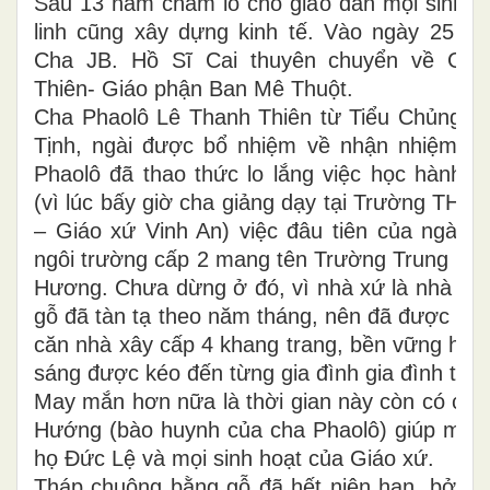
Sau 13 năm chăm lo cho giáo dân mọi sinh h
linh cũng xây dựng kinh tế. Vào ngày 25 –
Cha JB. Hồ Sĩ Cai thuyên chuyển về Gi
Thiên- Giáo phận Ban Mê Thuột.
Cha Phaolô Lê Thanh Thiên từ Tiểu Chủng V
Tịnh, ngài được bổ nhiệm về nhận nhiệm s
Phaolô đã thao thức lo lắng việc học hành 
(vì lúc bấy giờ cha giảng dạy tại Trường THCS
– Giáo xứ Vinh An) việc đâu tiên của ngài l
ngôi trường cấp 2 mang tên Trường Trung Tiể
Hương. Chưa dừng ở đó, vì nhà xứ là nhà sà
gỗ đã tàn tạ theo năm tháng, nên đã được tha
căn nhà xây cấp 4 khang trang, bền vững hơn,
sáng được kéo đến từng gia đình gia đình tron
May mắn hơn nữa là thời gian này còn có cha 
Hướng (bào huynh của cha Phaolô) giúp mục
họ Đức Lệ và mọi sinh hoạt của Giáo xứ.
Tháp chuông bằng gỗ đã hết niên hạn, bởi vậ