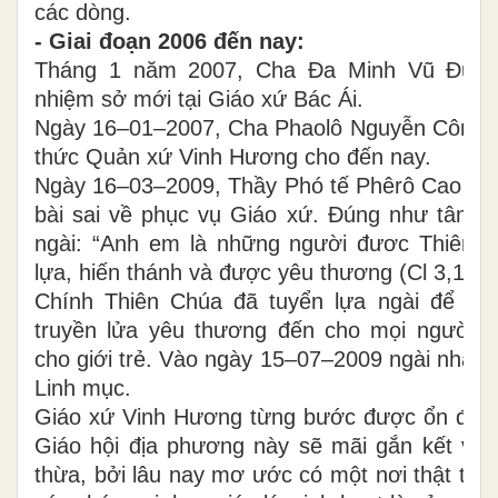
các dòng.
- Giai đoạn 2006 đến nay:
Tháng 1 năm 2007, Cha Đa Minh Vũ Đức
nhiệm sở mới tại Giáo xứ Bác Ái.
Ngày 16–01–2007, Cha Phaolô Nguyễn Công 
thức Quản xứ Vinh Hương cho đến nay.
Ngày 16–03–2009, Thầy Phó tế Phêrô Cao Ti
bài sai về phục vụ Giáo xứ. Đúng như tâm 
ngài: “Anh em là những người đươc Thiên 
lựa, hiến thánh và được yêu thương (Cl 3,12)”
Chính Thiên Chúa đã tuyển lựa ngài để ngà
truyền lửa yêu thương đến cho mọi người v
cho giới trẻ. Vào ngày 15–07–2009 ngài nhận l
Linh mục.
Giáo xứ Vinh Hương từng bước được ổn định,
Giáo hội địa phương này sẽ mãi gắn kết với 
thừa, bởi lâu nay mơ ước có một nơi thật thuậ