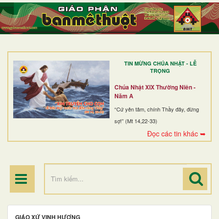
TRANG NHẤT
GIỚI THIỆU
GIÁO XỨ
TIN MỪNG CHÚA NHẬT - LỄ
DÒNG TU
TRỌNG
BAN MỤC VỤ
Chúa Nhật XIX Thường Niên -
Năm A
ĐOÀN THỂ CG
“Cứ yên tâm, chính Thầy đây, đừng
sợ!” (Mt 14,22-33)
LINH MỤC
Đọc các tin khác ➥
ĐIỂM HÀNH HƯƠNG
GIÁO XỨ VINH HƯƠNG