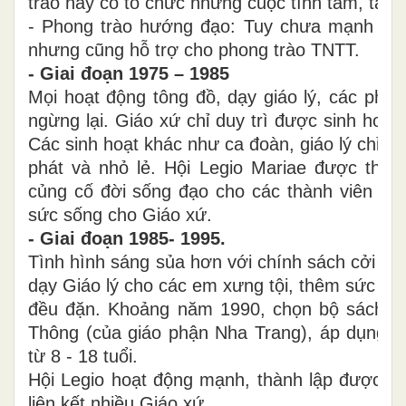
trào này có tổ chức những cuộc tĩnh tâm, t
- Phong trào hướng đạo: Tuy chưa mạnh và
nhưng cũng hỗ trợ cho phong trào TNTT.
- Giai đoạn 1975 – 1985
Mọi hoạt động tông đồ, dạy giáo lý, các phon
ngừng lại. Giáo xứ chỉ duy trì được sinh hoạt
Các sinh hoạt khác như ca đoàn, giáo lý chỉ m
phát và nhỏ lẻ. Hội Legio Mariae được thành
củng cố đời sống đạo cho các thành viên cũ
sức sống cho Giáo xứ.
- Giai đoạn 1985- 1995.
Tình hình sáng sủa hơn với chính sách cởi mở
dạy Giáo lý cho các em xưng tội, thêm sức đư
đều đặn. Khoảng năm 1990, chọn bộ sách G
Thông (của giáo phận Nha Trang), áp dụng 
từ 8 - 18 tuổi.
Hội Legio hoạt động mạnh, thành lập được n
liên kết nhiều Giáo xứ.