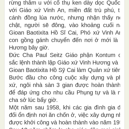
rừng thâm u với cổ thụ ken dày dọc Quốc lộ
với Giáo xứ Vinh An, miền đất trù phú, trải
cánh đồng lúa nước, nhưng nhận thấy nơi 
chật, người sẽ đông, vào khoảng cuối năm
Gioan Baotixita Hồ Sĩ Cai, Phó xứ Vinh An c
con gồng gánh chuyển đến nơi ở mới là Gi
Hương bây giờ.
Đức Cha Paul Seitz Giáo phận Kontum chín
sắc lệnh thành lập Giáo xứ Vinh Hương và bổ
Gioan Baotixita Hồ Sỹ Cai làm Quản xứ tiên kh
Bước đầu cho công cuộc xây dựng và phát 
xứ, ngôi nhà sàn 3 gian được hoàn thành k
để đáp ứng cho nhu cầu Phụng tự và là nơi
cha sở lúc bấy giờ.
Một năm sau 1958, khi các gia đình gia đìn
đối ổn định nơi ăn chốn ở, việc xây dựng nhà 
được khởi công và hoàn thành vào năm 1959.