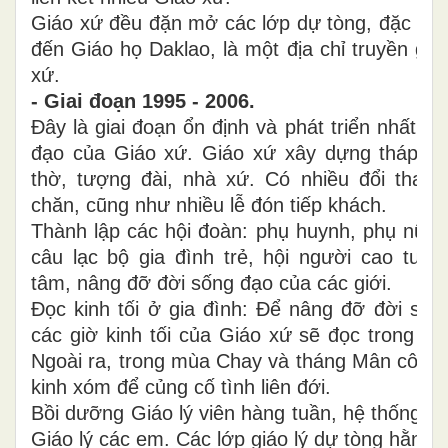
Giáo xứ đều đặn mở các lớp dự tòng, đặc biệ
đến Giáo họ Daklao, là một địa chỉ truyền giá
xứ.
- Giai đoạn 1995 - 2006.
Đây là giai đoạn ổn định và phát triển nhất c
đạo của Giáo xứ. Giáo xứ xây dựng tháp c
thờ, tượng đài, nhà xứ. Có nhiều đổi thay 
chăn, cũng như nhiều lễ đón tiếp khách.
Thành lập các hội đoàn: phụ huynh, phụ nữ, t
câu lạc bộ gia đình trẻ, hội người cao tuổ
tâm, nâng đỡ đời sống đạo của các giới.
Đọc kinh tối ở gia đình: Để nâng đỡ đời sống
các giờ kinh tối của Giáo xứ sẽ đọc trong các
Ngoài ra, trong mùa Chay và tháng Mân côi, t
kinh xóm để củng cố tình liên đới.
Bồi dưỡng Giáo lý viên hàng tuần, hệ thống ho
Giáo lý các em. Các lớp giáo lý dự tòng hằng 