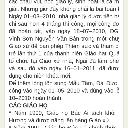
các cháu vui, học giáo lý, sinh hoạt là cả một
giải. Nhưng giờ đây không phải là bài toán khó
Ngày 01–03–2010, nhà giáo lý được tiến hành
chỉ sau hơn 4 tháng thi công, mọi công đoạn 
đã hoàn tất, vào ngày 18–07–2010, ĐGM 
Vinh Sơn Nguyễn Văn Bản trong một chuyến 
Giáo xứ để ban phép Thêm sức và tham dự Đạ
trẻ lần thứ 1 của thanh niên Giáo hạt Quản
tổ chức tại Giáo xứ nhà, Ngài đã làm phép n
và sau đó vào ngày 16–01–2011, đã được đ
dụng cho niên khóa mới.
Để thêm lòng tôn sùng Mẫu Tâm, Đài Đức Mẹ
công vào ngày 01–05–2010 và đúng vào lễ M
10–2010 hoàn thành.
CÁC GIÁO HỌ
* Năm 1990, Giáo họ Bác Ái tách khỏi Giá
Hương và được nâng lên hàng Giáo xứ
* Năm 1991, Giáo họ Đức Lệ chính thức sin