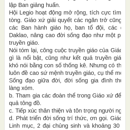
lập Ban giảng huấn.
Hội Legio hoạt động mở rộng, tích cực tìm ki
tòng. Giáo xứ giải quyết các ngăn trở cũng n
các Ban hành giáo họ, ban tổ đội, các đo
Daklao, nâng cao đời sống đạo như một phư
truyền giáo.
Nói tóm lại, công cuộc truyền giáo của Giáo x
gì là nổi bật, cũng như kết quả truyền giáo l
khó nói bằng con số thống kê. Nhưng có thể n
luôn đề cao sứ mệnh truyền giáo, cụ thể một v
Sống đạo giữa đời, đời sống gia đình thuận
làng xóm.
b. Tham gia các đoàn thể trong Giáo xứ để có
quả tông đồ.
c. Tiếp xúc thân thiện và tôn trọng người ngoài
d. Phát triển đời sống trí thức, ơn gọi. Giáo x
Linh mục, 2 đại chủng sinh và khoảng 30 tu