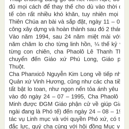
đủ mọi cách để thay thế cho dù vào thời điể
tế còn rất nhiều khó khăn, tuy nhiên mọi vi
Thiên Chúa an bài và sắp đặt, ngày 11 – 02 –
công xây dựng và hoàn thành sau đó 2 tháng.
Vào năm 1994, sau 24 năm miệt mài với Gi
năm chăm lo cho từng linh hồn, ¼ thế kỷ vì đ
từng con chiên, cha Phaolô Lê Thanh Thiê
chuyển đến Giáo xứ Phú Long, Giáo ph
Thuột.
Cha Phanxicô Nguyễn Kim Long về tiếp nhận
Quản xứ Vinh Hương, cũng như các cha tiền n
tất bật lo toan, như ngọn nến tỏa ánh yêu th
vào đó ngày 24 – 07 – 1995, Cha Phaolô N
Minh được ĐGM Giáo phận cử về giúp Giáo x
ngài đang là Phó tế) đến ngày 24 – 08 – 1995
tác vụ Linh mục và với quyền Phó xứ, có thê
đắc lực, quý cha cùng với hội đồng Mục vụ v