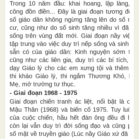
Trong 10 năm đầu: khai hoang, lập làng, đ
công đồn điền... Đây là giai đoạn tương đối t
số giáo dân không ngừng tăng lên do số ngườ
cư, cũng như do số sinh tăng nhiều vì đã ổn
sống trên vùng đất mới. Giai đoạn nầy việc t
tập trung vào việc duy trì nếp sống và sinh h
sẵn có của giáo dân: Kinh nguyện sớm tối
cũng như các liên gia, duy trì các bí tích, c
dạy Giáo lý cho các em xưng tội và thêm sứ
thi khảo Giáo lý, thi ngắm Thương Khó, ki
Mẹ, mở trường tư thục.
- Giai đoạn 1968 - 1975
Giai đoạn chiến tranh ác liệt, nổi bật là cuộ
Mậu Thân (1968) và biến cố 1975. Tuy luôn b
của cuộc chiến, hầu hết đàn ông đều đi lính
còn lại vẫn duy trì đời sống đạo và cũng phát
số mặt về truyền giáo (Lúc nầy Giáo xứ đã có 