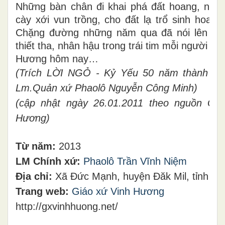
Những bàn chân đi khai phá đất hoang, nhữ
cày xới vun trồng, cho đất lạ trổ sinh hoa trá
Chặng đường những năm qua đã nói lên một
thiết tha, nhân hậu trong trái tim mỗi người gi
Hương hôm nay…
(Trích
LỜI NGỎ - Kỷ Yếu 50 năm thành lập
Lm.Quản xứ Phaolô Nguyễn Công Minh)
(cập nhật ngày 26.01.2011 theo nguồn Giá
Hương)
Từ năm:
2013
LM Chính xứ:
Phaolô Trần Vĩnh Niệm
Địa chỉ:
Xã Đức Mạnh, huyện Đăk Mil, tỉnh Đ
Trang web:
Giáo xứ Vinh Hư
ơ
ng
http://gxvinhhuong.net/