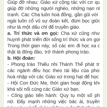
Giúp đỡ nhau: Giáo xứ cộng tác với cơ quan 
giúp đỡ những người nghèo, những nạn nhân
tranh. Các Cha luôn hoà đồng, gần gũi với giá
ngài luôn cổ vũ sự đoàn kết, đùm bọc giữa cá
như là một dấu chỉ để truyền giáo.
a. Trí thức và ơn gọi:
Cha xứ cũng như cá
huynh phát triển đời sống trí thức và ơn gọi.
Trong thời gian này, số các em đi học xa cũng
thật là đông đảo, trở thành phong trào.
b. Hội đoàn:
- Phong trào Thiếu nhi Thánh Thể phát triển
các ngành đều học theo tài liệu của phong 
hoà nhập với các Giáo xứ trong hạt để học 
- Hội Con Đức Mẹ, thời gian hoạt động khoả
khá sôi nổi cùng các Giáo xứ bạn.
- Công giáo tiến hành: Quy tụ một số phụ 
nữ. Đẩy mạnh những việc bác ái, truyền g