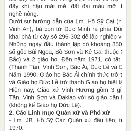
đây khí hậu mát mẻ, đất đai màu mỡ, thíc
nghề nông.
Dưới sự hướng dẫn của Lm. Hồ Sỹ Cai (ngu
Vinh An), bà con từ Đức Minh ra phía Đông
khai phá từ cây số 296-302 để lập nghiệp và lậ
Những ngày đầu thành lập có khoảng 350 gi
số gốc Bùi Ngoã, Bồ Sơn và Kẻ Gai thuộc GP 
Bắc) và 2 giáo họ. Đến năm 1971, có tất cả
(Thanh Tân, Vinh Sơn, Bác Ái, Đức Lễ và 
Năm 1990, Giáo họ Bác Ái chính thức trở thà
và Giáo họ Đức Lễ trở thành Giáo họ biệt lập.
Hiện nay, Giáo xứ Vinh Hương gồm 3 giáo 
Tân, Vinh Sơn và Daklao với số giáo dân là 
(không kể Giáo họ Đức Lễ).
2. Các Linh mục Quản xứ và Phó xứ
- Lm. JB. Hồ Sỹ Cai: Quản xứ đầu tiên, từ 
1970.