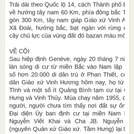
Trải dài theo Quốc lộ 14, cách Thành phố Ba
về hướng tây nam 60 Km, phía đông bắc Thà
gòn 300 Km, tây nam giáp Giáo xứ Vinh An 
Xã Đoài, hướng bắc, bạt ngàn với rừng cà 
cây chủ lực của vùng đất đỏ bazan màu mỡ.
VỀ CỘI
Sau hiệp định Genève, ngày 20 tháng 7 năm
làn sóng di cư từ miền Bắc vào Nam lập ngh
số hơn 20.000 di dân trú ở Phan Thiết, có b
dân Giáo xứ Vinh Hương hôm nay, họ từ Ng
Tĩnh và một số ít Quảng Bình tạm cư tại Gi
Hưng và Vinh Thủy. Mùa chay năm 1955, đất
người, người chưa tìm thấy nơi đất sự ổn địn
Đại diện Ủy ban định cư tại miền Nam là 
Nguyễn Viết Khai và Cha JB. Nguyễn Q
(nguyên Quản xứ Giáo xứ. Tầm Hưng) lại lần