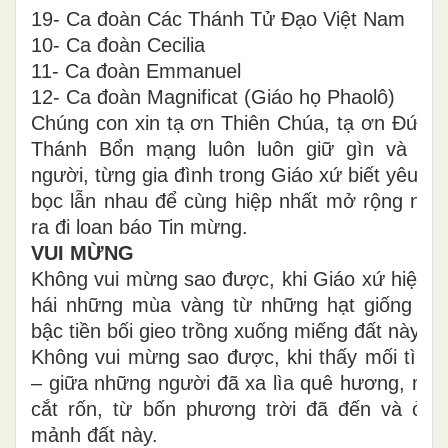
19- Ca đoàn Các Thánh Tử Đạo Việt Nam
10- Ca đoàn Cecilia
11- Ca đoàn Emmanuel
12- Ca đoàn Magnificat (Giáo họ Phaolô)
Chúng con xin tạ ơn Thiên Chúa, tạ ơn Đức M
Thánh Bổn mạng luôn luôn giữ gìn và dìu
người, từng gia đình trong Giáo xứ biết yêu t
bọc lẫn nhau để cùng hiệp nhất mở rộng nư
ra đi loan báo Tin mừng.
VUI MỪNG
Không vui mừng sao được, khi Giáo xứ hiện tạ
hái những mùa vàng từ những hạt giống đã
bậc tiền bối gieo trồng xuống miếng đất này…
Không vui mừng sao được, khi thấy mối tình 
– giữa những người đã xa lìa quê hương, nơi
cắt rốn, từ bốn phương trời đã đến và ở lạ
mảnh đất này.