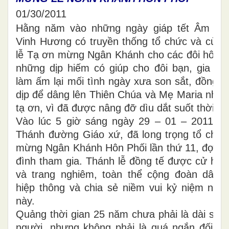
01/30/2011
Hằng năm vào những ngày giáp tết Âm lịch
Vinh Hương có truyền thống tổ chức và cử 
lễ Tạ ơn mừng Ngân Khánh cho các đôi hôn ph
những dịp hiếm có giúp cho đôi bạn, gia đìn
làm ấm lại mối tình ngày xưa son sắt, đồng th
dịp để dâng lên Thiên Chúa và Mẹ Maria nhữn
tạ ơn, vì đã được nâng đỡ dìu dắt suốt thời gi
Vào lúc 5 giờ sáng ngày 29 – 01 – 2011 (26
Thánh đường Giáo xứ, đã long trọng tổ chứ
mừng Ngân Khánh Hôn Phối lần thứ 11, đợt nà
đình tham gia. Thánh lễ đồng tế được cử hàn
và trang nghiêm, toàn thể cộng đoàn dân 
hiệp thông và chia sẻ niềm vui kỷ niệm ngà
này.
Quảng thời gian 25 năm chưa phải là dài so v
người, nhưng không phải là quá ngắn đối với