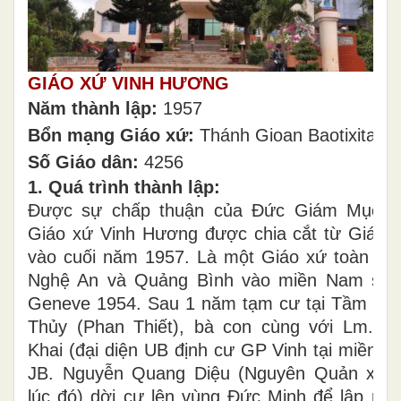
GIÁO XỨ VINH HƯƠNG
Năm thành lập:
1957
Bổn mạng Giáo xứ:
Thánh Gioan Baotixita
Số Giáo dân:
4256
1. Quá trình thành lập:
Được sự chấp thuận của Đức Giám Mục G
Giáo xứ Vinh Hương được chia cắt từ Giáo 
vào cuối năm 1957. Là một Giáo xứ toàn tòn
Nghệ An và Quảng Bình vào miền Nam sau 
Geneve 1954. Sau 1 năm tạm cư tại Tầm Hư
Thủy (Phan Thiết), bà con cùng với Lm. N
Khai (đại diện UB định cư GP Vinh tại miền 
JB. Nguyễn Quang Diệu (Nguyên Quản xứ
lúc đó) dời cư lên vùng Đức Minh để lập nghi