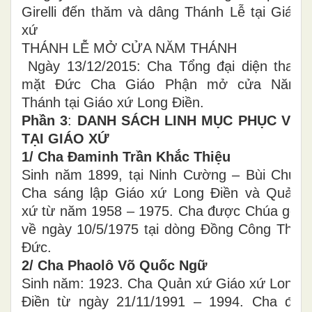
Girelli đến thăm và dâng Thánh Lễ tại Giáo
xứ
THÁNH LỄ MỞ CỬA NĂM THÁNH
Ngày 13/12/2015: Cha Tổng đại diện thay
mặt Đức Cha Giáo Phận mở cửa Năm
Thánh tại Giáo xứ Long Điền.
Phần 3
:
DANH SÁCH LINH MỤC PHỤC VỤ
TẠI GIÁO XỨ
1/ Cha Đaminh Trần Khắc Thiệu
Sinh năm 1899, tại Ninh Cường – Bùi Chu.
Cha sáng lập Giáo xứ Long Điền và Quản
xứ từ năm 1958 – 1975. Cha được Chúa gọi
về ngày 10/5/1975 tại dòng Đồng Công Thủ
Đức.
2/ Cha Phaolô Võ Quốc Ngữ
Sinh năm: 1923. Cha Quản xứ Giáo xứ Long
Điền từ ngày 21/11/1991 – 1994. Cha đã