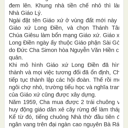
đem lên. Khung nhà tiền chế nhỏ thì làm
Nhà Giáo Lý.
Ngài đặt tên Giáo xứ ở vùng đất mới này là
Giáo xứ Long Điền, và chọn Thánh Tâm
Chúa Giêsu làm bổn mạng Giáo xứ. Giáo xứ
Long Điền ngày ấy thuộc Giáo phận Sài Gòn
do Đức Cha Simon hòa Nguyễn Văn Hiền cai
quản.
Khi mô hình Giáo xứ Long Điền đã hình
thành và mọi việc tương đối đã ổn định, Cha
tiếp tục thành lập các hội đoàn. Thế rồi một
ngôi chợ nhỏ, trường tiểu học và nghĩa trang
của Giáo xứ cũng được xây dựng.
Năm 1959, Cha mua được 2 trái chuông và
huy động giáo dân xẻ cây rừng để làm tháp.
Kể từ đó, tiếng chuông Nhà thờ đầu tiên đã
ngân vang trên đại ngàn cao nguyên Bà Rá -