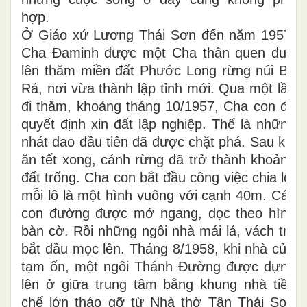
hợp.
Ở Giáo xứ Lương Thái Sơn đến năm 1957,
Cha Đaminh được một Cha thân quen đưa
lên thăm miền đất Phước Long rừng núi Bà
Rá, nơi vừa thành lập tỉnh mới. Qua một lần
đi thăm, khoảng tháng 10/1957, Cha con đã
quyết định xin đất lập nghiệp. Thế là những
nhát dao đầu tiên đã được chặt phá. Sau khi
ăn tết xong, cánh rừng đã trở thành khoảng
đất trống. Cha con bắt đầu công việc chia lô,
mỗi lô là một hình vuông với cạnh 40m. Các
con đường được mở ngang, dọc theo hình
bàn cờ. Rồi những ngôi nhà mái lá, vách tre
bắt đầu mọc lên. Tháng 8/1958, khi nhà cửa
tạm ổn, một ngôi Thánh Đường được dựng
lên ở giữa trung tâm bằng khung nhà tiền
chế lớn tháo gỡ từ Nhà thờ Tân Thái Sơn