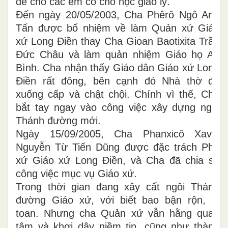
để cho các em có chỗ học giáo lý.
Đến ngày 20/05/2003, Cha Phêrô Ngô Anh
Tấn được bổ nhiệm về làm Quản xứ Giáo
xứ Long Điền thay Cha Gioan Baotixita Trần
Đức Châu và làm quản nhiệm Giáo họ An
Bình. Cha nhận thấy Giáo dân Giáo xứ Long
Điền rất đông, bên cạnh đó Nhà thờ đã
xuống cấp và chật chội. Chính vì thế, Cha
bắt tay ngay vào công việc xây dựng ngôi
Thánh đường mới.
Ngày 15/09/2005, Cha Phanxicô Xavie
Nguyễn Từ Tiến Dũng được đặc trách Phó
xứ Giáo xứ Long Điền, và Cha đã chia sẻ
công việc mục vụ Giáo xứ.
Trong thời gian đang xây cất ngôi Thánh
đường Giáo xứ, với biết bao bận rộn, lo
toan. Nhưng cha Quản xứ vẫn hằng quan
tâm và khơi dậy niềm tin, cũng như thành