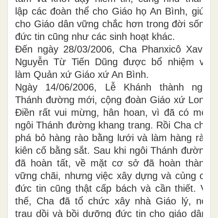
lập các đoàn thể cho Giáo họ An Bình, giúp
cho Giáo dân vững chắc hơn trong đời sống
đức tin cũng như các sinh hoạt khác.
Đến ngày 28/03/2006, Cha Phanxicô Xavie
Nguyễn Từ Tiến Dũng được bổ nhiệm về
làm Quản xứ Giáo xứ An Bình.
Ngày 14/06/2006, Lễ Khánh thành ngôi
Thánh đường mới, cộng đoàn Giáo xứ Long
Điền rất vui mừng, hân hoan, vì đã có một
ngôi Thánh đường khang trang. Rồi Cha cho
phá bỏ hàng rào bằng lưới và làm hàng rào
kiên cố bằng sắt. Sau khi ngôi Thánh đường
đã hoàn tất, về mặt cơ sở đã hoàn thành
vững chãi, nhưng việc xây dựng và củng cố
đức tin cũng thật cấp bách và cần thiết. Vì
thế, Cha đã tổ chức xây nhà Giáo lý, nơi
trau dồi và bồi dưỡng đức tin cho giáo dân,