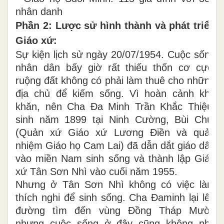
nhân danh
Phần 2: Lược sử hình thành và phát triển
Giáo xứ:
Sự kiện lịch sử ngày 20/07/1954. Cuộc sống
nhân dân bấy giờ rất thiếu thốn cơ cực,
ruộng đất không có phải làm thuê cho những
địa chủ để kiếm sống. Vì hoàn cảnh khó
khăn, nên Cha Đa Minh Trần Khắc Thiệu,
sinh năm 1899 tại Ninh Cường, Bùi Chu,
(Quản xứ Giáo xứ Lương Điền và quản
nhiệm Giáo họ Cam Lai) đã dẫn dắt giáo dân
vào miền Nam sinh sống và thành lập Giáo
xứ Tân Sơn Nhì vào cuối năm 1955.
Nhưng ở Tân Sơn Nhì không có việc làm
thích nghi để sinh sống. Cha Đaminh lại lên
đường tìm đến vùng Đồng Tháp Mười,
nhưng cuộc sống ở đây cũng không phù