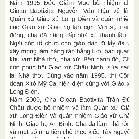
Năm 1995 Đức Giám Mục bổ nhiệm cha
Gioan Baotixita Nguyễn Văn Hậu về làm
Quản xứ Giáo xứ Long Điền và quản nhiệm
các Giáo xứ Giáo họ lân cận. Với sự năng
động, cha đã nâng cấp nhà xứ thành lầu 1.
Ngài còn tổ chức cho giáo dân đi lấy đá về
xây móng làm hàng rào bằng lưới bao quanh
khu vực Nhà thờ, nhà xứ. Bên cạnh đó, Cha
còn phục hồi Giáo xứ Châu Ninh, sửa sang
lại Nhà thờ. Cũng vào năm 1995, thì Cộng
đoàn Xitô Mỹ Ca hiện diện cùng với Giáo xứ
Long Điền.
Năm 2000, Cha Gioan Baotixita Trần Đức
Châu được bổ nhiệm về làm Quản xứ Giáo
xứ Long Điền và quản nhiệm Giáo xứ Châu
Ninh, Giáo họ An Bình. Cha đã làm nhà rông
và một số nhà tiền chế theo kiểu Tây nguyên