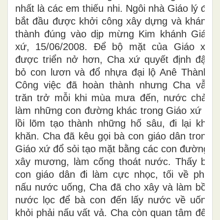
nhất là các em thiếu nhi. Ngôi nhà Giáo lý đã
bắt đầu được khởi công xây dựng và khánh
thành đúng vào dịp mừng Kim khánh Giáo
xứ, 15/06/2008. Để bộ mặt của Giáo xứ
được triển nở hơn, Cha xứ quyết định đập
bỏ con lươn và đổ nhựa đại lộ Anê Thành.
Công việc đã hoàn thành nhưng Cha vẫn
trăn trở mỗi khi mùa mưa đến, nước chảy
làm những con đường khác trong Giáo xứ bị
lồi lõm tạo thành những hố sâu, đi lại khó
khăn. Cha đã kêu gọi bà con giáo dân trong
Giáo xứ đổ sỏi tạo mặt bằng các con đường,
xây mương, làm cống thoát nước. Thấy bà
con giáo dân đi làm cực nhọc, tối về phải
nấu nước uống, Cha đã cho xây và làm bồn
nước lọc để bà con đến lấy nước về uống
khỏi phải nấu vất vả. Cha còn quan tâm đến