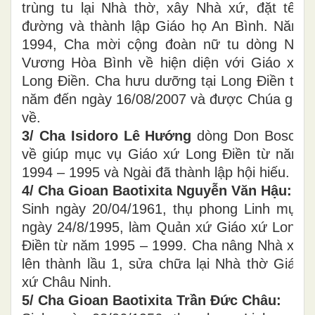
trùng tu lại Nhà thờ, xây Nhà xứ, đặt tên
đường và thành lập Giáo họ An Bình. Năm
1994, Cha mời cộng đoàn nữ tu dòng Nữ
Vương Hòa Bình về hiện diện với Giáo xứ
Long Điền. Cha hưu dưỡng tại Long Điền từ
năm đến ngày 16/08/2007 và được Chúa gọi
về.
3/ Cha Isidoro Lê Hướng
dòng Don Bosco
về giúp mục vụ Giáo xứ Long Điền từ năm
1994 – 1995 và Ngài đã thành lập hội hiếu.
4/ Cha Gioan Baotixita Nguyễn Văn Hậu:
Sinh ngày 20/04/1961, thụ phong Linh mục
ngày 24/8/1995, làm Quản xứ Giáo xứ Long
Điền từ năm 1995 – 1999. Cha nâng Nhà xứ
lên thành lầu 1, sửa chữa lại Nhà thờ Giáo
xứ Châu Ninh.
5/ Cha Gioan Baotixita Trần Đức Châu: