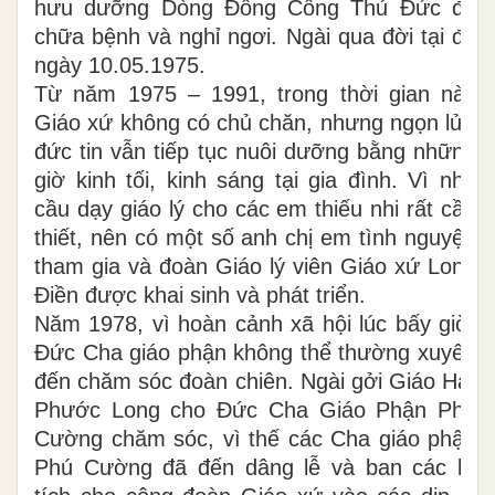
hưu dưỡng Dòng Đồng Công Thủ Đức để
chữa bệnh và nghỉ ngơi. Ngài qua đời tại đó
ngày 10.05.1975.
Từ năm 1975 – 1991, trong thời gian này
Giáo xứ không có chủ chăn, nhưng ngọn lửa
đức tin vẫn tiếp tục nuôi dưỡng bằng những
giờ kinh tối, kinh sáng tại gia đình. Vì nhu
cầu dạy giáo lý cho các em thiếu nhi rất cần
thiết, nên có một số anh chị em tình nguyện
tham gia và đoàn Giáo lý viên Giáo xứ Long
Điền được khai sinh và phát triển.
Năm 1978, vì hoàn cảnh xã hội lúc bấy giờ,
Đức Cha giáo phận không thể thường xuyên
đến chăm sóc đoàn chiên. Ngài gởi Giáo Hạt
Phước Long cho Đức Cha Giáo Phận Phú
Cường chăm sóc, vì thế các Cha giáo phận
Phú Cường đã đến dâng lễ và ban các bí