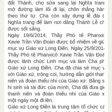
đất Thánh, cho sửa sang lại Nghĩa trang,
mở đường làm lối đi lại, chôn thẳng hàng
theo thứ tự. Cha còn xây dựng lễ đài tại
Nghĩa trang để làm nơi dâng Thánh Lễ cho
được sốt sắng.
Ngày 19/6/2014, Thầy Phó tế Phanxicô
Xavie Trần Văn Đoàn được bổ nhiệm về giúp
mục vụ Giáo xứ Long Điền. Ngày 25/9/2014,
Thầy Phó tế Phanxicô Xavie Trần Văn Đoàn
được lãnh chức Linh mục và làm Cha phó
Giáo xứ Long Điền. Cha đã chia sẻ mục vụ
với Giáo xứ, trông coi, hướng dẫn giới thanh
niên và đoàn thiếu nhi của Giáo xứ. Bằng sự
hi sinh và tài đức của mình, Cha đã đưa giới
thanh niên và đoàn thiếu nhi của Giáo xứ
một ngày một đi lên.
Giáo xứ Long Điền là trung tâm tổ chức các