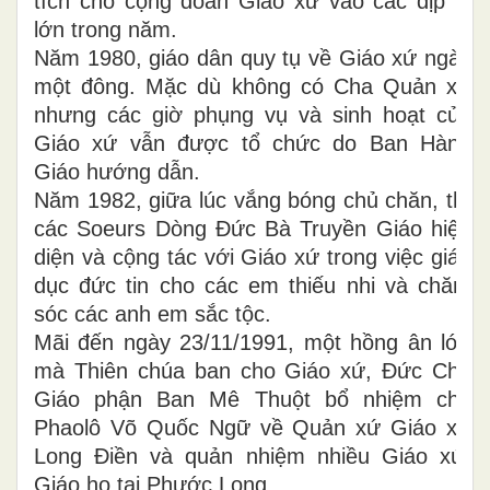
tích cho cộng đoàn Giáo xứ vào các dịp lễ
lớn trong năm.
Năm 1980, giáo dân quy tụ về Giáo xứ ngày
một đông. Mặc dù không có Cha Quản xứ
nhưng các giờ phụng vụ và sinh hoạt của
Giáo xứ vẫn được tổ chức do Ban Hành
Giáo hướng dẫn.
Năm 1982, giữa lúc vắng bóng chủ chăn, thì
các Soeurs Dòng Đức Bà Truyền Giáo hiện
diện và cộng tác với Giáo xứ trong việc giáo
dục đức tin cho các em thiếu nhi và chăm
sóc các anh em sắc tộc.
Mãi đến ngày 23/11/1991, một hồng ân lớn
mà Thiên chúa ban cho Giáo xứ, Đức Cha
Giáo phận Ban Mê Thuột bổ nhiệm cha
Phaolô Võ Quốc Ngữ về Quản xứ Giáo xứ
Long Điền và quản nhiệm nhiều Giáo xứ,
Giáo họ tại Phước Long.