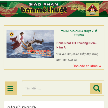
TRANG NHẤT
GIỚI THIỆU
GIÁO XỨ
TIN MỪNG CHÚA NHẬT - LỄ
DÒNG TU
TRỌNG
BAN MỤC VỤ
Chúa Nhật XIX Thường Niên -
Năm A
ĐOÀN THỂ CG
“Cứ yên tâm, chính Thầy đây, đừng
sợ!” (Mt 14,22-33)
LINH MỤC
Đọc các tin khác ➥
ĐIỂM HÀNH HƯƠNG
GIÁO XỨ LONG ĐIỀN