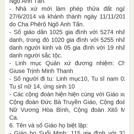
Ngô Anh Tấn.
- Nhà xứ mới làm phép thửa đất ngày
27/6/2014 và khánh thành ngày 11/11/2015
do Cha Phêrô Ngô Anh Tấn.
- Số giáo dân 1025 gia đình với 5274 nhân
danh, trong đó 1020 gia đình với 5255 nhân
danh người kinh và 05 gia đình với 19 nhân
danh người sắc tộc.
- Linh mục Quản xứ đương nhiệm: Cha
Giuse Trịnh Minh Thanh
- Số người đi tu: Linh mục10, Tu sĩ nam 02,
Tu sĩ nữ 14, ứng sinh 10
- Các cộng đoàn hiện hiện cùng với Giáo xứ:
Cộng đoàn Đức Bà Truyền Giáo, Cộng đoàn
Nữ Vương Hòa Bình, Cộng đoàn Xitô Mỹ
Ca.
6. Tên và số Giáo họ biệt lập:
- Giáo họ Suối Minh: 115 gia đình với 330