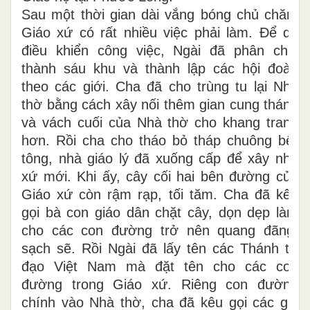
Sau một thời gian dài vắng bóng chủ chăn,
Giáo xứ có rất nhiều việc phải làm. Để dễ
điều khiển công việc, Ngài đã phân chia
thành sáu khu và thành lập các hội đoàn
theo các giới. Cha đã cho trùng tu lại Nhà
thờ bằng cách xây nối thêm gian cung thánh
và vách cuối của Nhà thờ cho khang trang
hơn. Rồi cha cho tháo bỏ tháp chuông bê-
tông, nhà giáo lý đã xuống cấp để xây nhà
xứ mới. Khi ấy, cây cối hai bên đường của
Giáo xứ còn rậm rạp, tối tăm. Cha đã kêu
gọi bà con giáo dân chặt cây, dọn dẹp làm
cho các con đường trở nên quang đãng,
sạch sẽ. Rồi Ngài đã lấy tên các Thánh tử
đạo Việt Nam mà đặt tên cho các con
đường trong Giáo xứ. Riêng con đường
chính vào Nhà thờ, cha đã kêu gọi các gia