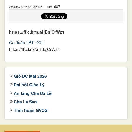
|
25/08/2025 09:36:05
687
https://flic.kr/s/aHBqjCrW21
Ca đoàn LBT -20n
https://flic.kr/s/aHBqjCrW21
Giỗ ĐC Mai 2026
Đại hội Giáo Lý
An táng Cha Bá Lễ
Cha La San
Tĩnh huấn GVCG