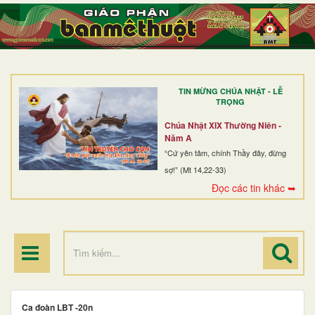
TRANG NHẤT
GIỚI THIỆU
GIÁO XỨ
TIN MỪNG CHÚA NHẬT - LỄ
DÒNG TU
TRỌNG
BAN MỤC VỤ
Chúa Nhật XIX Thường Niên -
Năm A
ĐOÀN THỂ CG
“Cứ yên tâm, chính Thầy đây, đừng
sợ!” (Mt 14,22-33)
LINH MỤC
Đọc các tin khác ➥
ĐIỂM HÀNH HƯƠNG
Ca đoàn LBT -20n