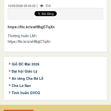
|
10/05/2026 05:43:22
354
https://flic.kr/s/aHBqjCTqXn
Thường huấn LM1
https://flic.kr/s/aHBqjCTqXn
Giỗ ĐC Mai 2026
Đại hội Giáo Lý
An táng Cha Bá Lễ
Cha La San
Tĩnh huấn GVCG