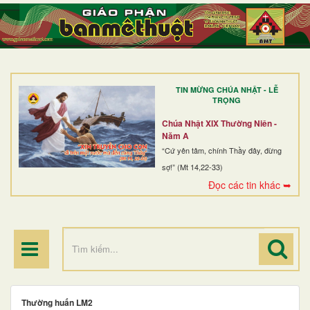
TRANG NHẤT
GIỚI THIỆU
GIÁO XỨ
TIN MỪNG CHÚA NHẬT - LỄ
DÒNG TU
TRỌNG
BAN MỤC VỤ
Chúa Nhật XIX Thường Niên -
Năm A
ĐOÀN THỂ CG
“Cứ yên tâm, chính Thầy đây, đừng
sợ!” (Mt 14,22-33)
LINH MỤC
Đọc các tin khác ➥
ĐIỂM HÀNH HƯƠNG
Thường huấn LM2