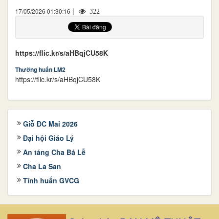
|
17/05/2026 01:30:16
322
https://flic.kr/s/aHBqjCU58K
Thường huấn LM2
https://flic.kr/s/aHBqjCU58K
Giỗ ĐC Mai 2026
Đại hội Giáo Lý
An táng Cha Bá Lễ
Cha La San
Tĩnh huấn GVCG