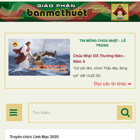
TRANG NHẤT
GIỚI THIỆU
GIÁO XỨ
TIN MỪNG CHÚA NHẬT - LỄ
DÒNG TU
TRỌNG
BAN MỤC VỤ
Chúa Nhật XIX Thường Niên -
Năm A
ĐOÀN THỂ CG
“Cứ yên tâm, chính Thầy đây, đừng
sợ!” (Mt 14,22-33)
LINH MỤC
Đọc các tin khác ➥
ĐIỂM HÀNH HƯƠNG
Truyền chức Linh Mục 2020