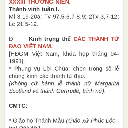
XXXIII THƯỜNG NIÊN.
Thánh vịnh tuần I.
Ml 3,19-20a; Tv 97,5-6.7-8.9;
2Tx 3,7-12;
Lc 21,5-19.
Đ
Kính trọng thể
CÁC THÁNH TỬ
ĐẠO VIỆT NAM.
[HĐGM Việt Nam, khóa họp tháng 04-
1991].
* Phụng vụ Lời Chúa: chọn trong số lễ
chung kính các thánh tử đạo.
(Không cử hành lễ thánh
nữ Margarita
Scotland và thánh Gertruđê, trinh nữ).
CMTC:
* Giáo họ
Thánh Mẫu
(Giáo xứ Phúc Lộc
-
hạt Đăk Mil).