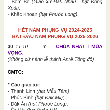
- Bom Bo
(Giáo xứ Đăk Nhau - hạt Đồng
Xoài)
;
- Khắc Khoan
(hạt Phước Long).
HẾT NĂM PHỤNG VỤ 2024-2025
BẤT ĐẦU NĂM PHỤNG VỤ 2025-2026
30
1
1.1
0
Tm
CHÚA NHẬT I MÙA
VỌNG.
(Không cử hành lễ
thánh
Anrê Tông đồ)
CMTC:
* Các giáo xứ:
- Thánh Linh
(hạt Mẫu Tâm)
;
- Phúc Bình
(hạt Đak Mil)
;
- Đăk Ân
(hạt Phước Long);