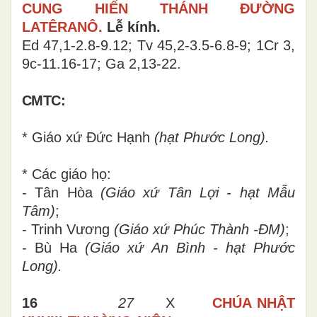
CUNG HIẾN THÁNH ĐƯỜNG
LATÊRANÔ.
Lễ kính.
Ed 47,1-2.8-9.12; Tv 45,2-3.5-6.8-9; 1Cr 3,
9c-11.16-17; Ga 2,13-22
.
CMTC:
* Giáo xứ Đức Hạnh
(hạt Phước Long).
* Các giáo họ:
- Tân Hòa
(Giáo xứ Tân Lợi - hạt Mẫu
Tâm)
;
- Trinh Vương
(Giáo xứ Phúc Thành -ĐM)
;
- Bù Ha
(Giáo xứ An Bình - hạt Phước
Long).
16
27
X
CHÚA NHẬT