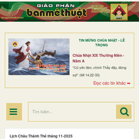
TRANG NHẤT
GIỚI THIỆU
GIÁO XỨ
TIN MỪNG CHÚA NHẬT - LỄ
DÒNG TU
TRỌNG
BAN MỤC VỤ
Chúa Nhật XIX Thường Niên -
Năm A
ĐOÀN THỂ CG
“Cứ yên tâm, chính Thầy đây, đừng
sợ!” (Mt 14,22-33)
LINH MỤC
Đọc các tin khác ➥
ĐIỂM HÀNH HƯƠNG
Lịch Chầu Thánh Thể tháng 11-2025