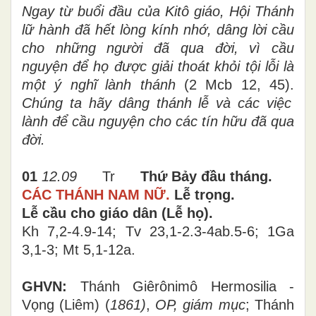
Ngay từ buổi đầu của Kitô giáo, Hội Thánh
lữ hành đã hết lòng kính nhớ, dâng lời cầu
cho những người đã qua đời, vì cầu
nguyện để họ được giải thoát khỏi tội lỗi là
một ý nghĩ lành thánh
(2 Mcb 12, 45).
Chúng ta hãy dâng thánh lễ và các việc
lành để cầu nguyện cho các tín hữu đã qua
đời.
01
12.09
Tr
Thứ Bảy đầu tháng.
CÁC THÁNH NAM NỮ.
Lễ trọng.
Lễ cầu cho giáo dân (Lễ họ).
Kh 7,2-4.9-14; Tv 23,1-2.3-4ab.5-6; 1Ga
3,1-3; Mt 5,1-12a.
GHVN:
Thánh Giêrônimô Hermosilia -
Vọng (Liêm) (
1861)
,
OP, giám mục
;
Thánh