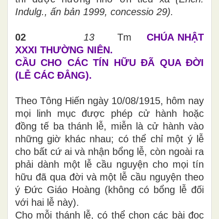
Indulg., ấn bản 1999, concessio 29).
02
13
Tm
CHÚA NHẬT
XXXI THƯỜNG NIÊN.
CẦU CHO CÁC TÍN HỮU ĐÃ QUA ĐỜI
(LỄ CÁC ĐẲNG).
Theo Tông Hiến ngày 10/08/1915, hôm nay
mọi linh mục được phép cử hành hoặc
đồng tế ba thánh lễ, miễn là cử hành vào
những giờ khác nhau; có thể chỉ một ý lễ
cho bất cứ ai và nhận bổng lễ, còn ngoài ra
phải dành một lễ cầu nguyện cho mọi tín
hữu đã qua đời và một lễ cầu nguyện theo
ý Đức Giáo Hoàng (không có bổng lễ đối
với hai lễ này).
Cho mỗi thánh lễ, có thể chọn các bài đọc