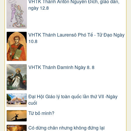
VHTK Thánh Antôn Nguyễn Ðích, giáo dân,
ngày 12.8
VHTK Thánh Laurensô Phó Tế - Tử Đạo Ngày
10.8
VHTK Thánh Đaminh Ngày 8. 8
Đại Hội Giáo lý toàn quốc lần thứ VII -Ngày
cuối
Từ bỏ mình?
Có dừng chân nhưng không đứng lại