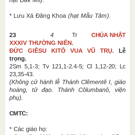
*
Lưu Xá Đăng Khoa
(hạt Mẫu Tâm).
23
4
Tr
CHÚA NHẬT
XXXIV THƯỜNG NIÊN.
ĐỨC GIÊSU KITÔ VUA VŨ TRỤ.
Lễ
trọng.
2Sm 5,1-3; Tv 121,1-2.4-5; Cl 1,12-20; Lc
23,35-43.
(
Không cử hành lễ Thánh Clêmentê I, giáo
hoàng, tử đạo. Thánh Côlumbanô, viện
phụ).
CMTC:
* Các giáo họ: