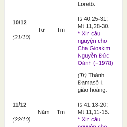
Loretô.
Is 40,25-31;
10/12
Mt 11,28-30.
Tư
Tm
* Xin cầu
(21/10)
nguyện cho
Cha Gioakim
Nguyễn Đức
Oánh (+1978)
(Tr)
Thánh
Đamasô I,
giáo hoàng.
11/12
Is 41,13-20;
Năm
Tm
Mt 11,11-15.
(22/10)
* Xin cầu
nguyện cho