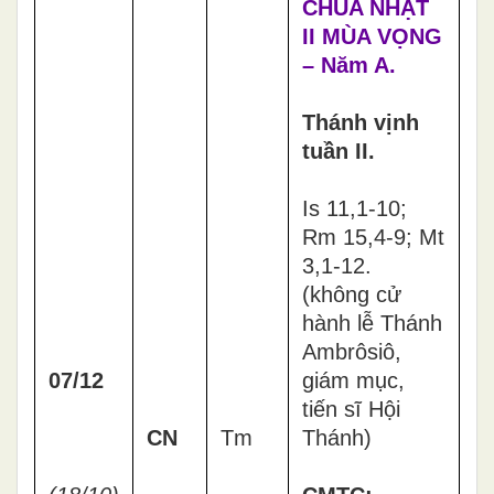
CHÚA NHẬT
II MÙA VỌNG
– Năm A.
Thánh vịnh
tuần II.
Is 11,1-10;
Rm 15,4-9; Mt
3,1-12.
(không cử
hành lễ Thánh
Ambrôsiô,
07/12
giám mục,
tiến sĩ Hội
CN
Tm
Thánh)