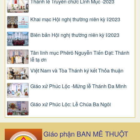
Thánh lễ Truyền chức Linh Mục -2023
Khai mạc Hội nghị thường niên kỳ I/2023
Biên bản Hội nghị thường niên kỳ I/2023
Tân linh mục Phêrô Nguyễn Tiến Đạt: Thánh
lễ tạ ơn
Việt Nam và Tòa Thánh ký kết Thỏa thuận
Giáo xứ Phúc Lộc -Mừng lễ Thánh Đa Minh
Giáo xứ Phúc Lộc: Lễ Chúa Ba Ngôi
Giáo phận BAN MÊ THUỘT