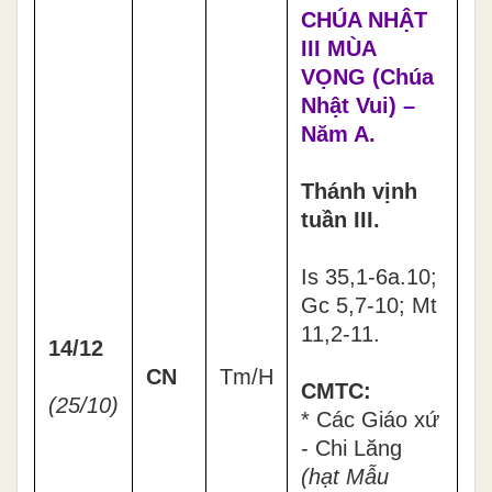
CHÚA NHẬT
III MÙA
VỌNG (Chúa
Nhật Vui) –
Năm A.
Thánh vịnh
tuần III.
Is 35,1-6a.10;
Gc 5,7-10; Mt
11,2-11.
14/12
CN
Tm/H
CMTC:
(25/10)
* Các Giáo xứ
- Chi Lăng
(
hạt Mẫu