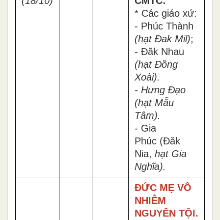
(18/10)
CMTC:
* Các giáo xứ:
- Phúc Thành
(
hạt Đak Mil
)
;
- Đăk Nhau
(
hạt Đồng
Xoài
).
- Hưng Đạo
(hạt Mẫu
Tâm
).
-
Gia
Phúc (Đăk
Nia,
hạt Gia
Nghĩa).
ĐỨC MẸ VÔ
NHIỄM
NGUYÊN TỘI.