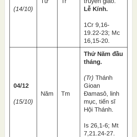
Tư
Tr
truyền giáo.
(14/10)
Lễ Kính.
1Cr 9,16-
19.22-23; Mc
16,15-20.
Thứ Năm đầu
tháng.
(Tr)
Thánh
04/12
Gioan
Năm
Tm
Đamasô, linh
(15/10)
mục, tiến sĩ
Hội Thánh.
Is 26,1-6; Mt
7,21.24-27.