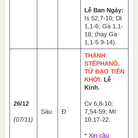
Lễ Ban Ngày:
Is 52,7-10; Dt
1,1-6; Ga 1,1-
18; (hay Ga
1,1-5.9-14).
THÁNH
STÊPHANÔ,
TỬ ĐẠO TIÊN
KHỞI.
Lễ
Kính.
26/12
Cv 6,8-10;
Sáu
Đ
7,54-59; Mt
(07/11)
10,17-22.
* Xin cầu