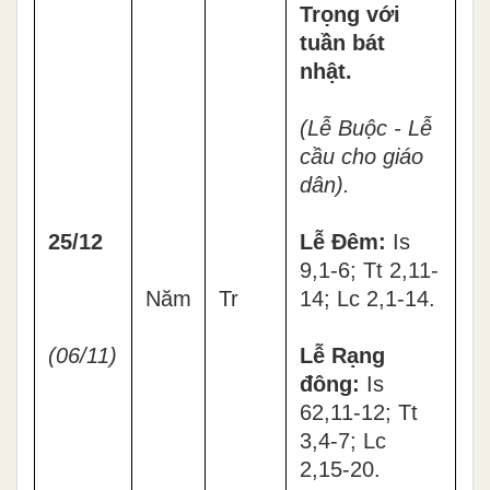
Trọng với
tuần bát
nhật.
(Lễ Buộc - Lễ
cầu cho giáo
dân).
25/12
Lễ Đêm:
Is
9,1-6; Tt 2,11-
Năm
Tr
14; Lc 2,1-14.
(06/11)
Lễ Rạng
đông:
Is
62,11-12; Tt
3,4-7; Lc
2,15-20.