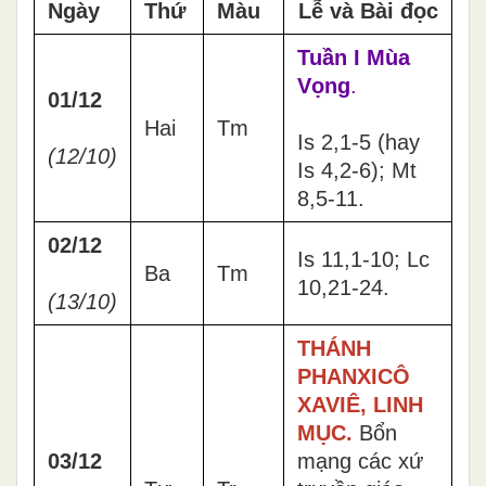
Ngày
Thứ
Màu
Lễ và Bài đọc
Tuần I Mùa
Vọng
.
01/12
Hai
Tm
Is 2,1-5 (hay
(12/10)
Is 4,2-6); Mt
8,5-11.
02/12
Is 11,1-10; Lc
Ba
Tm
10,21-24.
(13/10)
THÁNH
PHANXICÔ
XAVIÊ, LINH
MỤC.
Bổn
03/12
mạng các xứ