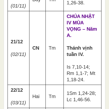
1,26-38.
(01/11)
CHÚA NHẬT
IV MÙA
VỌNG – Năm
A.
21/12
CN
Tm
Thánh vịnh
(02/11)
tuần IV.
Is 7,10-14;
Rm 1,1-7; Mt
1,18-24.
22/12
1Sm 1,24-28;
Hai
Tm
Lc 1,46-56.
(03/11)