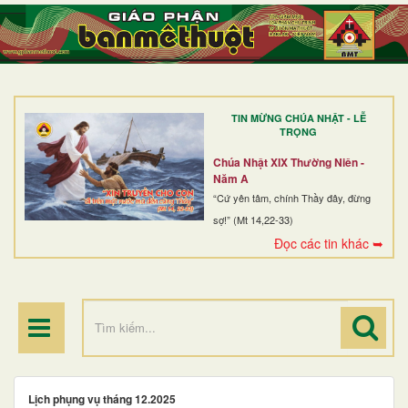
TRANG NHẤT
GIỚI THIỆU
GIÁO XỨ
TIN MỪNG CHÚA NHẬT - LỄ
DÒNG TU
TRỌNG
BAN MỤC VỤ
Chúa Nhật XIX Thường Niên -
Năm A
ĐOÀN THỂ CG
“Cứ yên tâm, chính Thầy đây, đừng
sợ!” (Mt 14,22-33)
LINH MỤC
Đọc các tin khác ➥
ĐIỂM HÀNH HƯƠNG
Lịch phụng vụ tháng 12.2025