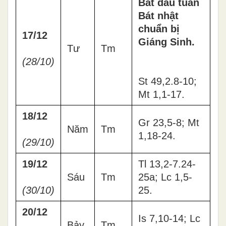
Bắt đầu tuần
Bát nhật
chuẩn bị
17/12
Giáng Sinh.
Tư
Tm
(28/10)
St 49,2.8-10;
Mt 1,1-17.
18/12
Gr 23,5-8; Mt
Năm
Tm
1,18-24.
(29/10)
19/12
Tl 13,2-7.24-
Sáu
Tm
25a; Lc 1,5-
(30/10)
25.
20/12
Is 7,10-14; Lc
Bảy
Tm