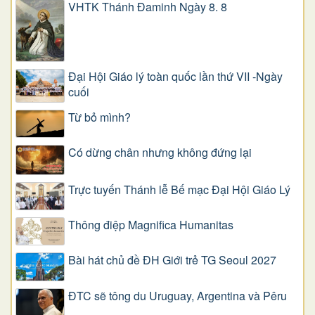
VHTK Thánh Đaminh Ngày 8. 8
Đại Hội Giáo lý toàn quốc lần thứ VII -Ngày
cuối
Từ bỏ mình?
Có dừng chân nhưng không đứng lại
Trực tuyến Thánh lễ Bế mạc Đại Hội Giáo Lý
Thông điệp Magnifica Humanitas
Bài hát chủ đề ĐH Giới trẻ TG Seoul 2027
ĐTC sẽ tông du Uruguay, Argentina và Pêru