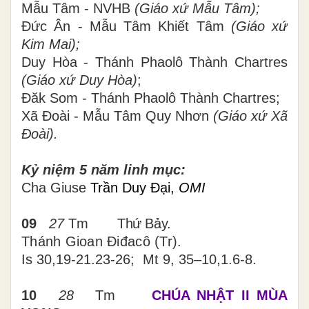
Mẫu Tâm - NVHB
(Giáo xứ Mẫu Tâm);
Đức Ân - Mẫu Tâm Khiết Tâm
(Giáo xứ
Kim Mai);
Duy Hòa - Thánh Phaolô Thành Chartres
(Giáo xứ Duy Hòa)
;
Đăk Som - Thánh Phaolô Thành Chartres;
Xã Đoài - Mẫu Tâm Quy Nhơn
(Giáo xứ Xã
Đoài).
Kỷ niệm 5 năm linh mục:
Cha Giuse
Trần Duy Đại,
OMI
09
27
Tm
Thứ Bảy.
Thánh Gioan Điđacô (Tr).
Is 30,19-21.23-26; Mt 9, 35–10,1.6-8.
10
28
Tm
CHÚA NHẬT II MÙA