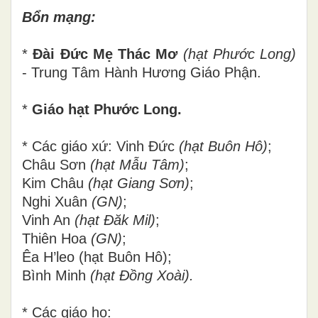
Bổn mạng:
*
Đài Đức Mẹ Thác Mơ
(hạt Phước Long)
- Trung Tâm Hành Hương Giáo Phận.
*
Giáo hạt Phước Long.
*
Các giáo xứ: Vinh Đức
(hạt Buôn Hô)
;
Châu Sơn
(hạt Mẫu Tâm)
;
Kim Châu
(hạt Giang Sơn)
;
Nghi Xuân
(GN)
;
Vinh An
(hạt Đăk Mil)
;
Thiên Hoa
(GN)
;
Êa H’leo (hạt Buôn Hô);
Bình Minh
(hạt Đồng Xoài).
*
Các giáo họ: