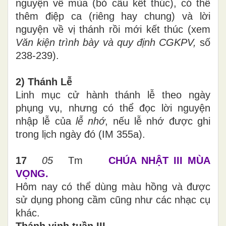
nguyện về mùa (bỏ câu kết thúc), có thể
thêm điệp ca (riêng hay chung) và lời
nguyện về vị thánh rồi mới kết thúc (xem
Văn kiện trình bày và quy định CGKPV,
số
238-239).
2) Thánh Lễ
Linh mục cử hành thánh lễ theo ngày
phụng vụ, nhưng có thể đọc lời nguyện
nhập lễ của
lễ nhớ
, nếu lễ nhớ được ghi
trong lịch ngày đó (IM 355a).
17
05
Tm
CHÚA NHẬT III MÙA
VỌNG.
Hôm nay có thể dùng màu hồng và được
sử dụng phong cầm cũng như các nhạc cụ
khác.
Thánh vịnh tuần III.