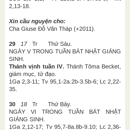
2,13-18.
Xin cầu nguyện cho:
Cha Giuse Đỗ Văn Tháp (+2011).
29
17
Tr Thứ
Sáu
.
NGÀY V TRONG TUẦN BÁT NHẬT GIÁNG
SINH.
Thánh vịnh tuần I
V
.
Thánh Tôma Becket,
giám mục, tử đạo.
1Ga 2,3-11; Tv 95,1-2a.2b-3.5b-6; Lc 2,22-
35.
30
18
Tr Thứ Bảy.
NGÀY VI TRONG TUẦN BÁT NHẬT
GIÁNG SINH.
1Ga 2,12-17; Tv 95,7-8a.8b-9.10; Lc 2,36-