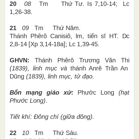
20
08
Tm
Thứ
Tư
. Is 7,10-14; Lc
1,26-38.
21
09
Tm
Thứ
Năm
.
Thánh Phêrô Canisiô, lm, tiến sĩ HT.
Dc
2,8-14
[
Xp 3,14-18a
]
; Lc 1,39-45.
GHVN:
Thánh Phêrô Trương Văn Thi
(1839), linh mục và
thánh Anrê Trần An
Dũng
(1839), linh mục, tử đạo.
Bổn mạng giáo xứ:
Phước Long
(hạt
Phước Long)
.
Tiết khí: Đông chí (giữa đông).
22
10
Tm
Thứ
Sáu
.