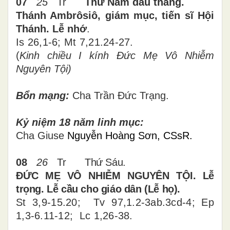
07
25
Tr
Thứ Năm đầu tháng
.
Thánh Ambrôsiô, giám mục, tiến sĩ Hội
Thánh. Lễ nhớ
.
Is 26,1-6; Mt 7,21.24-27
.
(
Kinh chiều I kính Đức Mẹ Vô Nhiễm
Nguyên Tội)
Bổn mạng:
Cha Trần Đức Trạng.
Kỷ niệm
18 năm linh mục:
Cha Giuse
Nguyễn Hoàng Sơn, CSsR.
08
26
Tr
Thứ
Sáu
.
ĐỨC MẸ VÔ NHIỄM NGUYÊN TỘI. Lễ
trọng. Lễ cầu cho giáo dân (Lễ họ).
St 3,9-15.20; Tv 97,1.2-3ab.3cd-4;
Ep
1,3-6.11-12; Lc 1,26-38.