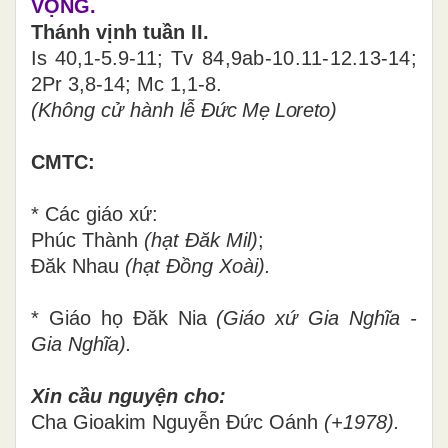
VỌNG.
Thánh vịnh tuần II.
Is 40,1-5.9-11;
Tv 84,9ab-10.11-12.13-14;
2Pr 3,8-14; Mc 1,1-8.
(Không cử hành lễ
Đức Mẹ Loreto
)
CMTC:
* Các giáo xứ:
Phúc Thành
(hạt Đăk Mil)
;
Đăk Nhau
(hạt Đồng Xoài).
* Giáo họ
Đăk Nia
(Giáo xứ Gia Nghĩa -
Gia Nghĩa).
Xin cầu nguyện cho
:
Cha Gioakim Nguyễn Đức Oánh
(+1978).