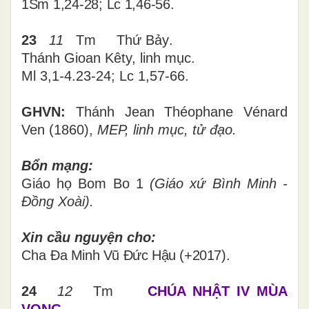
1Sm 1,24-28; Lc 1,46-56.
23
11
Tm
Thứ
Bảy
.
Thánh Gioan Kêty, linh mục.
Ml 3,1
-
4.23-24; Lc 1,57-66.
GHVN:
Thánh Jean Théophane Vénard
Ven (1860),
MEP, linh mục, tử đạo.
Bổn mạng:
Giáo họ
Bom Bo 1
(Giáo xứ Bình Minh -
Đồng Xoài).
Xin cầu nguyện cho
:
Cha
Đa Minh Vũ Đức Hậu (+2017).
24
12
Tm
CHÚA NHẬT IV MÙA
VỌNG.