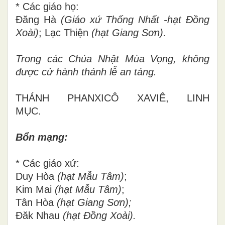
* Các giáo họ:
Đăng Hà
(Giáo xứ Thống Nhất -hạt Đồng
Xoài)
; Lạc Thiện
(hạt Giang Sơn).
Trong các Chúa Nhật Mùa Vọng, không
được cử hành thánh lễ an táng.
THÁNH PHANXICÔ XAVIÊ, LINH
MỤC.
Bổn mạng:
* Các giáo xứ:
Duy Hòa
(hạt Mẫu Tâm)
;
Kim Mai
(hạt Mẫu Tâm)
;
Tân Hòa
(hạt Giang Sơn);
Đăk Nhau
(hạt Đồng Xoài).