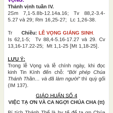
Thánh vịnh tuần IV.
2Sm 7,1-5.8b-12.14a.16; Tv 88,2-3.4-
5.27 và 29; Rm 16,25-27; Lc 1,26-38.
Tr
Chiều:
LỄ VỌNG GIÁNG SINH
.
Is 62,1-5; Tv 88,4-5.16-17.27 và 29. Cv
13,16-17.22-25; Mt 1,1-25
[
Mt 1,18-25
]
.
LƯU Ý:
Trong lễ Vọng và lễ chính ngày, khi đọc
kinh Tin Kính đến chỗ:
“Bởi phép Chúa
Thánh Thần… và đã làm người”
thì quỳ gối
(IM 137).
GIÁO HUẤN SỐ 4
VIỆC TẠ ƠN VÀ CA NGỢI CHÚA CHA (tt)
Bí tích Thánh Thể là hy tế để tạ ơn Chúa