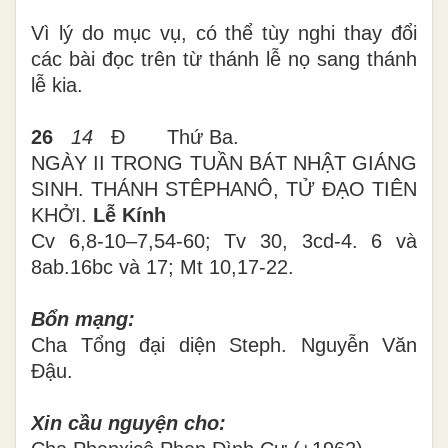
Vì lý do mục vụ, có thể tùy nghi thay đổi
các bài đọc trên từ thánh lễ nọ sang thánh
lễ kia.
26
14
Đ
Thứ
Ba
.
NGÀY II
TRONG TUẦN BÁT NHẬT GIÁNG
SINH.
THÁNH STÊPHANÔ, TỬ ĐẠO TIÊN
KHỞI.
Lễ Kính
Cv 6,8-10
–
7,54-60; Tv 30, 3cd-4. 6 và
8ab.16bc và 17; Mt 10,17-22.
Bổn mạng:
Cha Tổng đại diện Steph. Nguyễn Văn
Đậu.
Xin cầu nguyện cho: