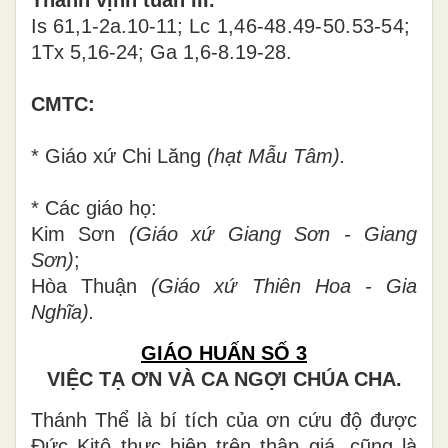
Is 61,1-2a.10-11;
Lc 1,46-48.49-50.53-54;
1Tx 5,16-24; Ga 1,6-8.19-28
.
CMTC:
* Giáo xứ
Chi Lăng
(hạt Mẫu Tâm).
* Các giáo họ:
Kim Sơn
(Giáo xứ Giang Sơn - Giang
Sơn)
;
Hòa Thuận
(Giáo xứ Thiên Hoa - Gia
Nghĩa).
GIÁO HUẤN SỐ 3
VIỆC TẠ ƠN VÀ CA NGỢI CHÚA CHA.
Thánh Thể là bí tích của ơn cứu độ được
Đức Kitô thực hiện trên thập giá, cũng là