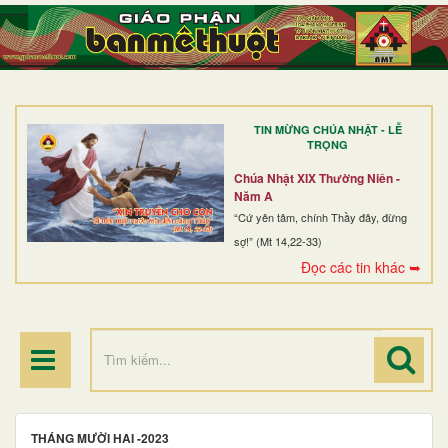
TRANG NHẤT
GIỚI THIỆU
GIÁO XỨ
TIN MỪNG CHÚA NHẬT - LỄ
DÒNG TU
TRỌNG
BAN MỤC VỤ
Chúa Nhật XIX Thường Niên -
Năm A
ĐOÀN THỂ CG
“Cứ yên tâm, chính Thầy đây, đừng
sợ!” (Mt 14,22-33)
LINH MỤC
Đọc các tin khác ➥
ĐIỂM HÀNH HƯƠNG
THÁNG MƯỜI HAI -2023