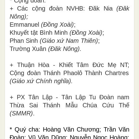
* Cộng đoàn:
+
Các cộng đoàn NVHB:
Đăk Nia
(Đăk
Nông);
Emmanuel
(Đồng Xoài)
;
Khuyết tật Bình Minh
(Đồng Xoài)
;
Phan Sinh
(Giáo xứ Nam Thiên)
;
Trường Xuân
(Đăk Nông).
+
Thuận Hòa - Khiết Tâm Đức Mẹ NT;
Cộng đoàn Thánh Phaolô Thành Chartres
(Giáo xứ Chính nghĩa).
+
PX Tân Lập - Tân Lập Tu Đoàn nam
Thừa Sai Thánh Mẫu Chúa Cứu Thế
(SMMR)
.
* Quý cha: Hoàng Văn Chương; Trần Văn
Đoàn; Vũ Văn Dũng; Nguyễn Ngọc Hoàng;