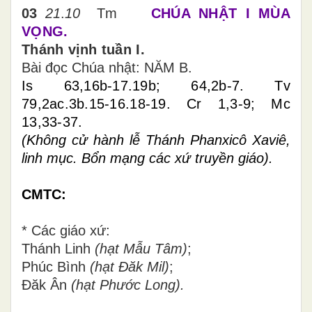
03
21
.
10
Tm
CHÚA NHẬT I MÙA
VỌNG.
Thánh vịnh tuần I.
Bài đọc Chúa nhật: NĂM
B
.
Is 63,16b-17.19b; 64,2b-7. Tv
79,2ac.3b.15-16.18-19.
Cr 1,3-9;
Mc
13,33-37.
(Không cử hành lễ Thánh Phanxicô Xaviê,
linh mục. Bổn mạng các xứ truyền giáo).
CMTC:
* Các giáo xứ:
Thánh Linh
(hạt Mẫu Tâm)
;
Phúc Bình
(hạt Đăk Mil)
;
Đăk Ân
(hạt Phước Long).