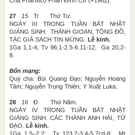
Cha Phanxicô Phan Đình Cư (+1962).
27
15
Tr
Thứ
Tư
.
NGÀY III TRONG TUẦN BÁT NHẬT
GIÁNG SINH. THÁNH GIOAN, TÔNG ĐỒ,
TÁC GIẢ SÁCH TIN MỪNG.
Lễ kính.
1Ga 1,1-4; Tv 96,1-2.5-6.
11-12;
Ga 20,2-
8
.
Bổn mạng:
Quý cha:
Bùi Quang Đạo; Nguyễn Hoàng
Tâm; Nguyễn Trọng Thiên; Y Xuất Luka.
28
16
Đ Thứ
Năm
.
NGÀY IV TRONG TUẦN BÁT NHẬT
GIÁNG SINH. CÁC THÁNH ANH HÀI, TỬ
ĐẠO.
Lễ kính.
1Ga 1,5–2,2; Tv 123,2-3.4-5.7cd-8; Mt