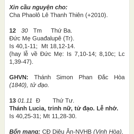
Xin cầu nguyện cho
:
Cha Phaolô Lê Thanh Thiên (+2010).
12
30
Tm
Thứ
Ba
.
Đức Mẹ Guađalupê (Tr).
Is 40,1-11; Mt 18,12-14.
(hay lễ về Đức Mẹ: Is 7,10-14; 8,10c; Lc
1,39-47).
GHVN:
Thánh Simon Phan Đắc Hòa
(1840), tử đạo.
13
01.11
Đ
Thứ
Tư
.
Thánh Lucia, trinh nữ, tử đạo. Lễ nhớ.
Is 40,25-31; Mt 11,28-30.
Bổn mạng:
CĐ Diệu Ân-NVHB
(Vinh Hòa).