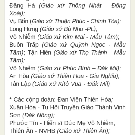
Đăng Hà
(Giáo xứ Thống Nhất - Đồng
Xoài);
Vụ Bổn (
Giáo xứ Thuận Phúc - Chính Tòa);
Long Hưng
(Giáo xứ Bù Nho -PL);
Vô Nhiễm
(Giáo xứ Kim Mai - Mẫu Tâm
);
Buôn Trấp
(Giáo xứ Quỳnh Ngọc - Mẫu
Tâm)
;
Tận Hiến
(Giáo xứ Thọ Thành
- Mẫu
Tâm
);
Vô Nhiễm
(Giáo xứ Phúc Bình – Đăk Mil);
An Hòa
(Giáo xứ Thiên Hoa - Gia Nghĩa);
Tân Lập
(Giáo xứ Kitô Vua - Đăk Mil)
* Các cộng đoàn:
Đan Viện Thiên Hòa
;
Xuân Hòa - Tu Hội Truyền Giáo Thánh Vinh
Sơn
(Đăk Nông);
Phước Tín -
Hiến sĩ Đức Mẹ Vô Nhiễm;
Thiên Ân - NVHB
(Giáo xứ Thiên Ân);