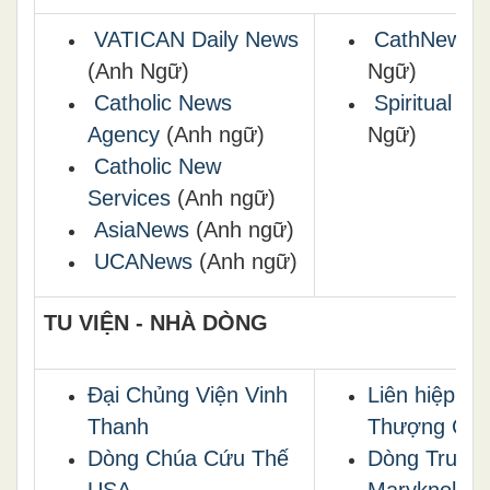
VATICAN Daily News
CathNews
(
(Anh Ngữ)
Ngữ)
Catholic News
Spiritual Dai
Agency
(Anh ngữ)
Ngữ)
Catholic New
Services
(Anh ngữ)
AsiaNews
(Anh ngữ)
UCANews
(Anh ngữ)
TU VIỆN - NHÀ DÒNG
Đại Chủng Viện Vinh
Liên hiệp Bề
Thanh
Thượng Cấ
Dòng Chúa Cứu Thế
Dòng Truyền