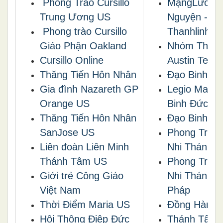
Phong Trào Cursillo
MạngLưới C
Trung Ương US
Nguyện -
Phong trào Cursillo
Thanhlinh.ne
Giáo Phận Oakland
Nhóm Thánh
Cursillo Online
Austin Texa
Thăng Tiến Hôn Nhân
Đạo Binh Đ
Gia đình Nazareth GP
Legio Maria
Orange US
Binh Đức M
Thăng Tiến Hôn Nhân
Đạo Binh H
SanJose US
Phong Trào 
Liên đoàn Liên Minh
Nhi Thánh 
Thánh Tâm US
Phong Trào 
Giới trẻ Công Giáo
Nhi Thánh T
Việt Nam
Pháp
Thời Điểm Maria US
Ðồng Hành
Hội Thộng Điệp Đức
Thánh Tâm 