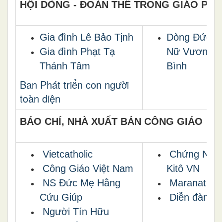
HỘI DÒNG - ĐOÀN THỂ TRONG GIÁO PH
Gia đình Lê Bảo Tịnh
Dòng Đức M
Gia đình Phạt Tạ
Nữ Vương 
Thánh Tâm
Bình
Ban Phát triển con người
toàn diện
BÁO CHÍ, NHÀ XUẤT BẢN CÔNG GIÁO
Vietcatholic
Chứng Nhâ
Công Giáo Việt Nam
Kitô VN
NS Ðức Mẹ Hằng
Maranatha
Cứu Giúp
Diễn đàn G
Người Tín Hữu