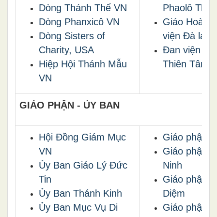
Dòng Thánh Thể VN
Phaolô Thiệ
Dòng Phanxicô VN
Giáo Hoàng
Dòng Sisters of
viện Đà lạt
Charity, USA
Đan viện Bi
Hiệp Hội Thánh Mẫu
Thiên Tâm
VN
GIÁO PHẬN - ỦY BAN
Hội Đồng Giám Mục
Giáo phận V
VN
Giáo phận B
Ủy Ban Giáo Lý Đức
Ninh
Tin
Giáo phận P
Ủy Ban Thánh Kin
h
Diệm
Ủy Ban Mục Vụ Di
Giáo phận Đ