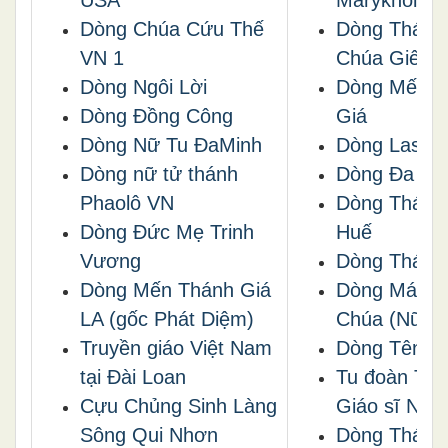
USA
Maryknoll
Dòng Chúa Cứu Thế
Dòng Thánh
VN 1
Chúa Giêsu
Dòng Ngôi Lời
Dòng Mến T
Dòng Ðồng Công
Giá
Dòng Nữ Tu ĐaMinh
Dòng Lasan
Dòng nữ tử thánh
Dòng Đa Mi
Phaolô VN
Dòng Thánh
Dòng Đức Mẹ Trinh
Huế
Vương
Dòng Thánh
Dòng Mến Thánh Giá
Dòng Máu T
LA (gốc Phát Diệm)
Chúa (Nữ)
Truyền giáo Việt Nam
Dòng Tên V
tại Ðài Loan
Tu đoàn Tôn
Cựu Chủng Sinh Làng
Giáo sĩ Nhà
Sông Qui Nhơn
Dòng Thánh