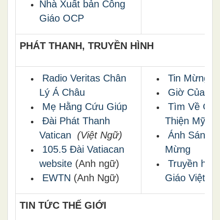
Nhà Xuất bản Công
Giáo OCP
PHÁT THANH, TRUYỀN HÌNH
Radio Veritas Chân
Tin Mừng S
Lý Á Châu
Giờ Của M
Mẹ Hằng Cứu Giúp
Tìm Về Ch
Ðài Phát Thanh
Thiện Mỹ
Vatican
(Việt Ngữ)
Ánh Sáng T
105.5 Đài Vatiacan
Mừng
website
(Anh ngữ)
Truyền hìn
EWTN
(Anh Ngữ)
Giáo Việt N
TIN TỨC THẾ GIỚI