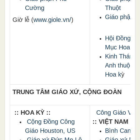
Cường
Thuột
Giáo phận 
Giờ lễ (
www.giole.vn/
)
Hội Đồng G
Mục Hoa Kỳ
Kinh Thánh 
Anh thuộc
Hoa k
ỳ
TRUNG TÂM GIÁO XỨ, CỘNG ĐOÀN
:: HOA KỲ ::
Công Giáo VN t
Cộng Đồng Công
:: VIỆT NAM ::
Giáo
Houston, US
Bình Cang
Giáo xứ Đức Mẹ Lộ
Giáo xứ Ng