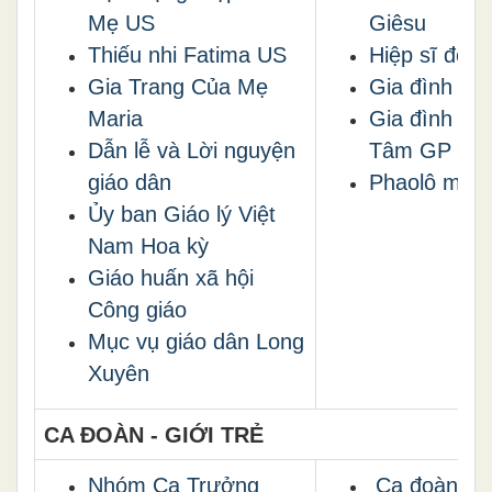
Mẹ US
Giêsu
Thiếu nhi Fatima US
Hiệp sĩ đoàn
Gia Trang Của Mẹ
Gia đình An
Maria
Gia đình Th
Dẫn lễ và Lời nguyện
Tâm GP Vin
giáo dân
Phaolô mới
Ủy ban Giáo lý Việt
Nam Hoa kỳ
Giáo huấn xã hội
Công giáo
Mục vụ giáo dân Long
Xuyên
CA ĐOÀN - GIỚI TRẺ
Nhóm Ca Trưởng
Ca đoàn Th