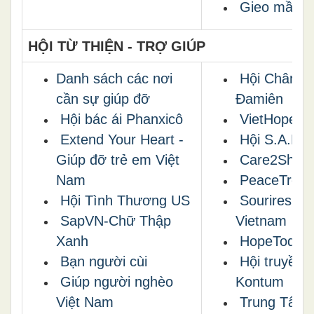
Gieo mầm t
HỘI TỪ THIỆN - TRỢ GIÚP
Danh sách các nơi
Hội Chân P
cần sự giúp đỡ
Đamiên
Hội bác ái Phanxicô
VietHope
Extend Your Heart -
Hội S.A.R.A
Giúp đỡ trẻ em Việt
Care2Shar
Nam
PeaceTreeV
Hội Tình Thương US
Sourires du
SapVN-Chữ Thập
Vietnam
Xanh
HopeToday
Bạn người cùi
Hội truyền 
Giúp người nghèo
Kontum
Việt Nam
Trung Tâm