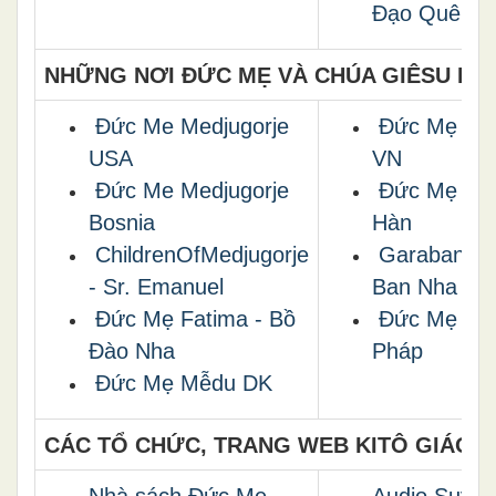
Đạo Quê H
NHỮNG NƠI ÐỨC MẸ VÀ CHÚA GIÊSU HIỆ
Ðức Me Medjugorje
Ðức Mẹ La
USA
VN
Ðức Me Medjugorje
Ðức Mẹ Naj
Bosnia
Hàn
ChildrenOfMedjugorje
Garabandal
- Sr. Emanuel
Ban Nha
Ðức Mẹ Fatima - Bồ
Ðức Mẹ Lộ 
Ðào Nha
Pháp
Đức Mẹ Mễdu DK
CÁC TỔ CHỨC, TRANG WEB KITÔ GIÁO