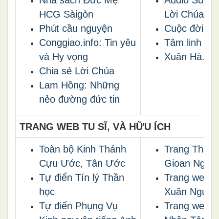
Nhà sách Đức Mẹ
Audio Suy N
HCG Sàigòn
Lời Chúa
Phút cầu nguyện
Cuộc đời dâ
Conggiao.info: Tin yêu
Tâm linh vào
và Hy vọng
Xuân Hà.net
Chia sẻ Lời Chúa
Lam Hồng: Những
nẻo đường đức tin
TRANG WEB TU SĨ, VÀ HỮU ÍCH
Toàn bộ Kinh Thánh
Trang Thán
Cựu Ước, Tân Ước
Gioan Nguyễ
Tự điển Tín lý Thần
Trang web 
học
Xuân Nguyê
Tự điển Phụng Vụ
Trang web 