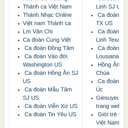
Thánh ca Việt Nam
Linh SJ US
Thánh Nhạc Online
Ca đoàn Th
Việt nam Thánh ca
TX US
Lm Văn Chi
Ca đoàn Th
Ca đoàn Cung Việt
Linh Texas 
Ca đoàn Đồng Tâm
Ca đoàn Glo
Ca đoàn Vào đời
Lousiana U
Washington US
Hồng Ân Th
Ca đoàn Hồng Ân SJ
Chúa
US
Ca đoàn Ng
Ca đoàn Mẫu Tâm
Úc
SJ US
Giesuyeuem
Ca đoàn Viễn Xứ US
trang web bạ
Ca đoàn Tin Yêu US
Giới trẻ Cô
Việt Nam