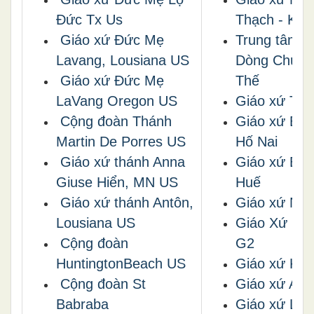
Đức Tx Us
Thạch - Kiê
Giáo xứ Đức Mẹ
Trung tâm M
Lavang, Lousiana US
Dòng Chúa 
Giáo xứ Đức Mẹ
Thế
LaVang Oregon US
Giáo xứ Tuy
Cộng đoàn Thánh
Giáo xứ Bùi
Martin De Porres US
Hố Nai
Giáo xứ thánh Anna
Giáo xứ Bến
Giuse Hiển, MN US
Huế
Giáo xứ thánh Antôn,
Giáo xứ Ngh
Lousiana US
Giáo Xứ Lon
Cộng đoàn
G2
HuntingtonBeach US
Giáo xứ Kim
Cộng đoàn St
Giáo xứ An 
Babraba
Giáo xứ Lo