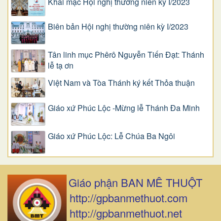
Khai mạc Hội nghị thường niên kỳ I/2023
Biên bản Hội nghị thường niên kỳ I/2023
Tân linh mục Phêrô Nguyễn Tiến Đạt: Thánh
lễ tạ ơn
Việt Nam và Tòa Thánh ký kết Thỏa thuận
Giáo xứ Phúc Lộc -Mừng lễ Thánh Đa Minh
Giáo xứ Phúc Lộc: Lễ Chúa Ba Ngôi
Giáo phận BAN MÊ THUỘT
http://gpbanmethuot.com
http://gpbanmethuot.net