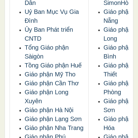
Dân
SimonHòa
Uỷ Ban Mục Vụ Gia
Giáo phận 
Đình
Nẵng
Ủy Ban Phát triển
Giáo phận V
CNTD
Long
Tổng Giáo phận
Giáo phận T
Sàigòn
Bình
Tồng Giáo phận Huế
Giáo phận 
Giáo phận Mỹ Tho
Thiết
Giáo phận Cần Thơ
Giáo phận H
Giáo phận Long
Phòng
Xuyên
Giáo phận L
Giáo phận Hà Nội
Sơn
Giáo phận Lạng Sơn
Giáo phận 
Giáo phận Nha Trang
Hóa
Giáo phận Phú
Giáo phận 