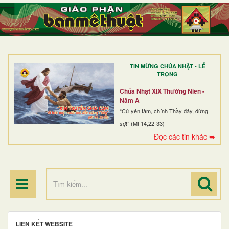
TRANG NHẤT
GIỚI THIỆU
GIÁO XỨ
TIN MỪNG CHÚA NHẬT - LỄ
DÒNG TU
TRỌNG
BAN MỤC VỤ
Chúa Nhật XIX Thường Niên -
Năm A
ĐOÀN THỂ CG
“Cứ yên tâm, chính Thầy đây, đừng
sợ!” (Mt 14,22-33)
LINH MỤC
Đọc các tin khác ➥
ĐIỂM HÀNH HƯƠNG
LIÊN KẾT WEBSITE