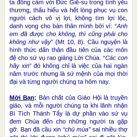
ta đồng cảm với Đức Giê-su trong tình yêu
thương, thấu hiểu và hết lòng phục vụ con
người cách vô vị lợi, không tìm lợi lộc,
danh vọng cho bản thân mình bởi vì: “
Anh
em đã được cho không, thì cũng phải cho
không như vậy
” (Mt 10, 8). Cầu nguyện là
hình thức dấn thân đầu tiên của các môn
đệ cho sứ vụ rao giảng Lời Chúa. “
Các con
hãy xin
” đó không chỉ là việc của hai ngàn
năm trước nhưng là sứ mệnh của mọi thời
đại và từng người chúng ta hôm nay.
Mời Bạn
:
Bản chất của Giáo Hội là truyền
giáo, và mỗi người chúng ta khi lãnh nhận
Bí Tích Thánh Tẩy là dự phần vào sứ vụ
đem Chúa đến cho những người ta gặp
gỡ. Bạn đã cầu xin
“chủ mùa”
sai nhiều thợ