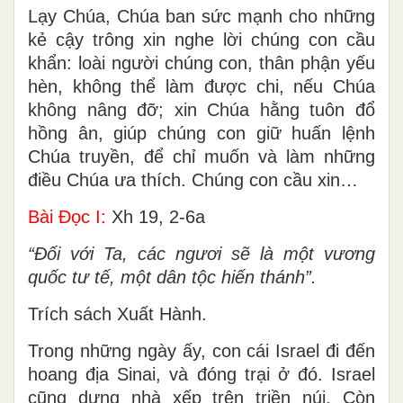
Lạy Chúa, Chúa ban sức mạnh cho những
kẻ cậy trông xin nghe lời chúng con cầu
khẩn: loài người chúng con, thân phận yếu
hèn, không thể làm được chi, nếu Chúa
không nâng đỡ; xin Chúa hằng tuôn đổ
hồng ân, giúp chúng con giữ huấn lệnh
Chúa truyền, để chỉ muốn và làm những
điều Chúa ưa thích. Chúng con cầu xin…
Bài Ðọc I:
Xh 19, 2-6a
“Ðối với Ta, các ngươi sẽ là một vương
quốc tư tế, một dân tộc hiến thánh”.
Trích sách Xuất Hành.
Trong những ngày ấy, con cái Israel đi đến
hoang địa Sinai, và đóng trại ở đó. Israel
cũng dựng nhà xếp trên triền núi. Còn