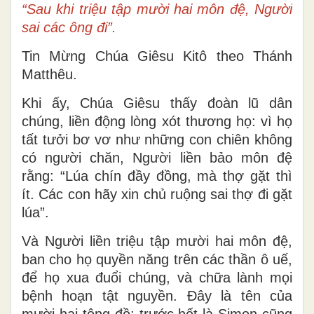
“Sau khi triệu tập mười hai môn đệ, Người
sai các ông đi”.
Tin Mừng Chúa Giêsu Kitô theo Thánh
Matthêu.
Khi ấy, Chúa Giêsu thấy đoàn lũ dân
chúng, liền động lòng xót thương họ: vì họ
tất tưởi bơ vơ như những con chiên không
có người chăn, Người liền bảo môn đệ
rằng: “Lúa chín đầy đồng, mà thợ gặt thì
ít. Các con hãy xin chủ ruộng sai thợ đi gặt
lúa”.
Và Người liền triệu tập mười hai môn đệ,
ban cho họ quyền năng trên các thần ô uế,
để họ xua đuổi chúng, và chữa lành mọi
bệnh hoạn tật nguyền. Ðây là tên của
mười hai tông đồ: trước hết là Simon cũng