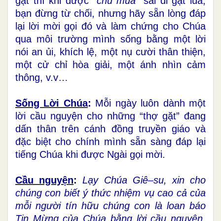
gặt thì khi được
“chủ mùa”
sai đi gặt lúa,
bạn đừng từ chối, nhưng hãy sẵn lòng đáp
lại lời mời gọi đó và làm chứng cho Chúa
qua môi trường mình sống bằng một lời
nói an ủi, khích lệ, một nụ cười thân thiện,
một cử chỉ hòa giải, một ánh nhìn cảm
thông, v.v…
Sống Lời Chúa
:
Mỗi ngày luôn dành một
lời cầu nguyện cho những “thợ gặt” đang
dấn thân trên cánh đồng truyền giáo và
đặc biệt cho chính mình sẵn sàng đáp lại
tiếng Chúa khi được Ngài gọi mời.
Cầu nguyện
:
Lạy Chúa Giê–su, xin cho
chúng con biết ý thức nhiệm vụ cao cả của
mỗi người tín hữu chúng con là loan báo
Tin Mừng của Chúa bằng lời cầu nguyện,