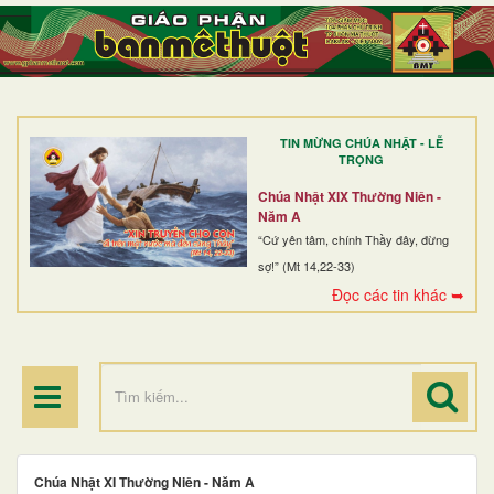
TRANG NHẤT
GIỚI THIỆU
GIÁO XỨ
TIN MỪNG CHÚA NHẬT - LỄ
DÒNG TU
TRỌNG
BAN MỤC VỤ
Chúa Nhật XIX Thường Niên -
Năm A
ĐOÀN THỂ CG
“Cứ yên tâm, chính Thầy đây, đừng
sợ!” (Mt 14,22-33)
LINH MỤC
Đọc các tin khác ➥
ĐIỂM HÀNH HƯƠNG
Chúa Nhật XI Thường Niên - Năm A