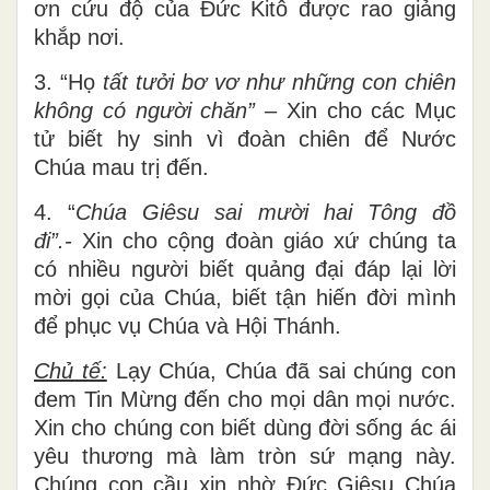
ơn cứu độ của Đức Kitô được rao giảng
khắp nơi.
3. “Họ
tất tưởi bơ vơ như những con chiên
không có người chăn”
–
Xin cho các Mục
tử biết hy sinh vì đoàn chiên để Nước
Chúa mau trị đến.
4. “
Chúa
Giêsu sai mười hai Tông đồ
đi”.-
Xin cho cộng đoàn giáo xứ chúng ta
có nhiều người biết quảng đại đáp lại lời
mời gọi của Chúa, biết tận hiến đời mình
để phục vụ Chúa và Hội Thánh.
Chủ tế:
Lạy Chúa, Chúa đã sai chúng con
đem Tin Mừng đến cho mọi dân mọi nước.
Xin cho chúng con biết dùng đời sống ác ái
yêu thương mà làm tròn sứ mạng này.
Chúng con cầu xin nhờ Đức Giêsu Chúa