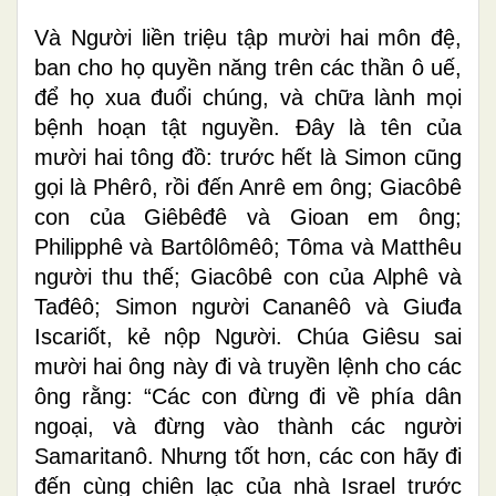
Và Người liền triệu tập mười hai môn đệ,
ban cho họ quyền năng trên các thần ô uế,
để họ xua đuổi chúng, và chữa lành mọi
bệnh hoạn tật nguyền. Ðây là tên của
mười hai tông đồ: trước hết là Simon cũng
gọi là Phêrô, rồi đến Anrê em ông; Giacôbê
con của Giêbêđê và Gioan em ông;
Philipphê và Bartôlômêô; Tôma và Matthêu
người thu thế; Giacôbê con của Alphê và
Tađêô; Simon người Cananêô và Giuđa
Iscariốt, kẻ nộp Người. Chúa Giêsu sai
mười hai ông này đi và truyền lệnh cho các
ông rằng: “Các con đừng đi về phía dân
ngoại, và đừng vào thành các người
Samaritanô. Nhưng tốt hơn, các con hãy đi
đến cùng chiên lạc của nhà Israel trước