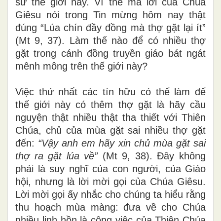
sử thế giới này. Vì thế mà lời của Chúa
Giêsu nói trong Tin mừng hôm nay thật
đúng “Lúa chín đầy đồng mà thợ gặt lại ít”
(Mt 9, 37). Làm thế nào để có nhiều thợ
gặt trong cánh đồng truyền giáo bát ngát
mênh mông trên thế giới này?
Việc thứ nhất các tín hữu có thể làm để
thế giới này có thêm thợ gặt là hãy cầu
nguyện thật nhiều thật tha thiết với Thiên
Chúa, chủ của mùa gặt sai nhiều thợ gặt
đến:
“Vậy anh em hãy xin chủ mùa gặt sai
thợ ra gặt lúa về”
(Mt 9, 38). Đây không
phải là suy nghĩ của con người, của Giáo
hội, nhưng là lời mời gọi của Chúa Giêsu.
Lời mời gọi ấy nhắc cho chúng ta hiểu rằng
thu hoạch mùa màng: đưa về cho Chúa
nhiều linh hồn là công việc của Thiên Chúa