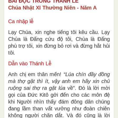
BÀI ĐỌC TRONG THÁNH LỄ
Chúa Nhật XI Thường Niên - Năm A
Ca nhập lễ
Lạy Chúa, xin nghe tiếng tôi kêu cầu. Lạy
Chúa là Đấng cứu độ tôi, Chúa là Đấng
phù trợ tôi, xin đừng bỏ rơi và đừng hắt hủi
tôi.
Dẫn vào Thánh Lễ
Anh chị em thân mến!
“
Lúa chín đầy đồng
mà thợ gặt thì ít, vậy anh em hãy xin chủ
ruộng sai thợ ra gặt lúa
về”. Đó là lời mời
gọi của Đức Kitô gởi đến cho các môn đệ
khi Người nhìn thấy đám đông dân chúng
đang lầm than vất vưởng như đoàn chiên
không người chăn dắt. Và đó cũng là lời