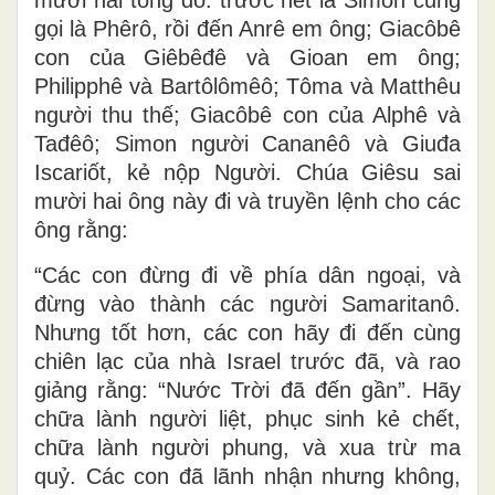
gọi là Phêrô, rồi đến Anrê em ông; Giacôbê
con của Giêbêđê và Gioan em ông;
Philipphê và Bartôlômêô; Tôma và Matthêu
người thu thế; Giacôbê con của Alphê và
Tađêô; Simon người Cananêô và Giuđa
Iscariốt, kẻ nộp Người. Chúa Giêsu sai
mười hai ông này đi và truyền lệnh cho các
ông rằng:
“Các con đừng đi về phía dân ngoại, và
đừng vào thành các người Samaritanô.
Nhưng tốt hơn, các con hãy đi đến cùng
chiên lạc của nhà Israel trước đã, và rao
giảng rằng: “Nước Trời đã đến gần”. Hãy
chữa lành người liệt, phục sinh kẻ chết,
chữa lành người phung, và xua trừ ma
quỷ. Các con đã lãnh nhận nhưng không,