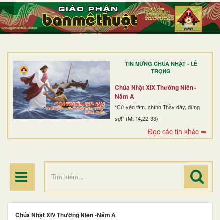
TRANG NHẤT
GIỚI THIỆU
GIÁO XỨ
TIN MỪNG CHÚA NHẬT - LỄ
DÒNG TU
TRỌNG
BAN MỤC VỤ
Chúa Nhật XIX Thường Niên -
Năm A
ĐOÀN THỂ CG
“Cứ yên tâm, chính Thầy đây, đừng
sợ!” (Mt 14,22-33)
LINH MỤC
Đọc các tin khác ➥
ĐIỂM HÀNH HƯƠNG
Chúa Nhật XIV Thường Niên -Năm A