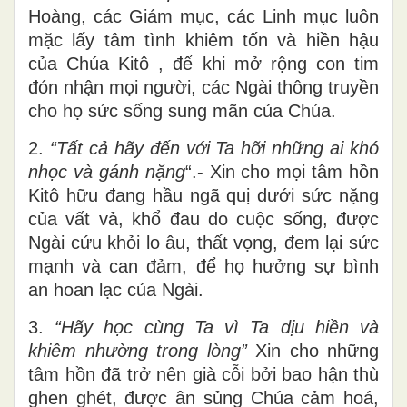
Hoàng, các Giám mục, các Linh mục luôn
mặc lấy tâm tình khiêm tốn và hiền hậu
của Chúa Kitô , để khi mở rộng con tim
đón nhận mọi người, các Ngài thông truyền
cho họ sức sống sung mãn của Chúa.
2.
“Tất cả hãy đến với Ta hỡi những ai khó
nhọc và gánh nặng
“.- Xin cho mọi tâm hồn
Kitô hữu đang hầu ngã quị dưới sức nặng
của vất vả, khổ đau do cuộc sống, được
Ngài cứu khỏi lo âu, thất vọng, đem lại sức
mạnh và can đảm, để họ hưởng sự bình
an hoan lạc của Ngài.
3.
“Hãy học cùng Ta vì Ta dịu hiền và
khiêm nhường trong lòng”
Xin cho những
tâm hồn đã trở nên già cỗi bởi bao hận thù
ghen ghét, được ân sủng Chúa cảm hoá,