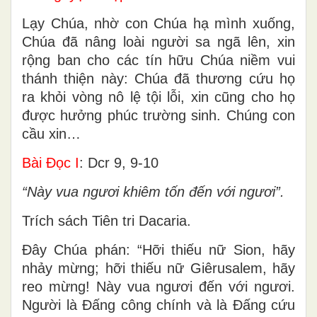
Lạy Chúa, nhờ con Chúa hạ mình xuống,
Chúa đã nâng loài người sa ngã lên, xin
rộng ban cho các tín hữu Chúa niềm vui
thánh thiện này: Chúa đã thương cứu họ
ra khỏi vòng nô lệ tội lỗi, xin cũng cho họ
được hưởng phúc trường sinh. Chúng con
cầu xin…
Bài Ðọc I
: Dcr 9, 9-10
“Này vua ngươi khiêm tốn đến với ngươi”.
Trích sách Tiên tri Dacaria.
Ðây Chúa phán: “Hỡi thiếu nữ Sion, hãy
nhảy mừng; hỡi thiếu nữ Giêrusalem, hãy
reo mừng! Này vua ngươi đến với ngươi.
Người là Ðấng công chính và là Ðấng cứu