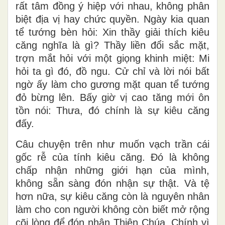
rất tâm đồng ý hiệp với nhau, không phân
biệt địa vị hay chức quyền. Ngày kia quan
tể tướng bèn hỏi: Xin thầy giải thích kiêu
căng nghĩa là gì? Thầy liền đổi sắc mặt,
trợn mắt hỏi với một giọng khinh miệt: Mi
hỏi ta gì đó, đồ ngu. Cử chỉ và lời nói bất
ngờ ấy làm cho gương mặt quan tể tướng
đỏ bừng lên. Bấy giờ vị cao tăng mới ôn
tồn nói: Thưa, đó chính là sự kiêu căng
đấy.
Câu chuyện trên như muốn vạch trần cái
gốc rễ của tính kiêu căng. Đó là không
chấp nhận những giới hạn của mình,
không sẵn sàng đón nhận sự thật. Và tệ
hơn nữa, sự kiêu căng còn là nguyên nhân
làm cho con người không còn biết mở rộng
cõi lòng để đón nhận Thiên Chúa. Chính vì