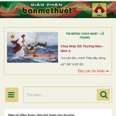
TRANG NHẤT
GIỚI THIỆU
GIÁO XỨ
TIN MỪNG CHÚA NHẬT - LỄ
DÒNG TU
TRỌNG
BAN MỤC VỤ
Chúa Nhật XIX Thường Niên -
Năm A
ĐOÀN THỂ CG
“Cứ yên tâm, chính Thầy đây, đừng
sợ!” (Mt 14,22-33)
LINH MỤC
Đọc các tin khác ➥
ĐIỂM HÀNH HƯƠNG
Giáo họ Hiếu Xuân: Hội chợ Xuân yêu thương