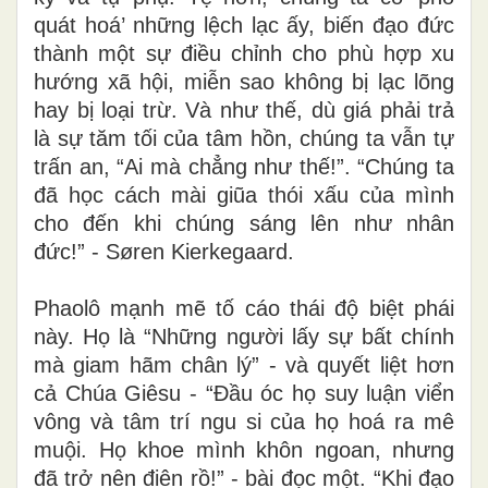
quát hoá’ những lệch lạc ấy, biến đạo đức
thành một sự điều chỉnh cho phù hợp xu
hướng xã hội, miễn sao không bị lạc lõng
hay bị loại trừ. Và như thế, dù giá phải trả
là sự tăm tối của tâm hồn, chúng ta vẫn tự
trấn an, “Ai mà chẳng như thế!”. “Chúng ta
đã học cách mài giũa thói xấu của mình
cho đến khi chúng sáng lên như nhân
đức!” - Søren Kierkegaard.
Phaolô mạnh mẽ tố cáo thái độ biệt phái
này. Họ là “Những người lấy sự bất chính
mà giam hãm chân lý” - và quyết liệt hơn
cả Chúa Giêsu - “Đầu óc họ suy luận viển
vông và tâm trí ngu si của họ hoá ra mê
muội. Họ khoe mình khôn ngoan, nhưng
đã trở nên điên rồ!” - bài đọc một. “Khi đạo