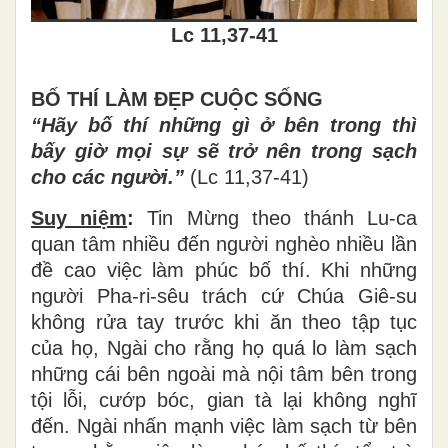
Lc 11,37-41
BỐ THÍ LÀM ĐẸP CUỘC SỐNG
“Hãy bố thí những gì ở bên trong thì
bấy giờ mọi sự sẽ trở nên trong sạch
cho các người.”
(Lc 11,37-41)
Suy niệm
:
Tin Mừng
theo
thánh Lu-ca
quan tâm nhiều đến người nghè
o
nhiều lần
đề cao việc làm phúc bố thí. Khi những
người Pha-ri-sêu trách cứ Chúa Giê-su
không rửa tay trước khi ăn theo tập tục
của họ, Ngài cho rằng họ quá lo làm sạch
những cái bên ngoài mà nội tâm bên trong
tội lỗi, cướp bóc, gian tà lại không nghĩ
đến. Ngài
nhấn mạnh
việc làm sạch từ bên