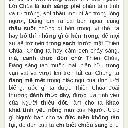
Lời Chúa là
ánh sáng:
phê phán tâm tình
và tư tưởng,
soi thấu
mọi bí ẩn trong lòng
người, Đấng làm ra cái bên ngoài cũng
thấu suốt
những gì bên trong, vì thế, ta
hãy
bố thí những gì ở bên trong,
để mọi
sự sẽ trở nên
trong sạch
trước mặt Thiên
Chúa. Chúng ta hãy cầm đèn cháy sáng,
mà,
canh thức đón chờ
Thiên Chúa,
Đấng sáng tạo muôn loài, hiện hữu trong
vạn vật và vượt lên trên tất cả. Chúng ta
đang mê mệt
trong giấc ngủ của tính lười
biếng: ước gì ta được Thiên Chúa đoái
thương
đánh thức dậy,
được lửa tình yêu
của Người
thiêu đốt,
làm cho ta
khao
khát tình yêu nồng nàn
của Người. Ước
gì Người ban cho ta
đức mến không tàn
lụi,
để đèn của ta
chỉ biết chiếu sáng
chứ