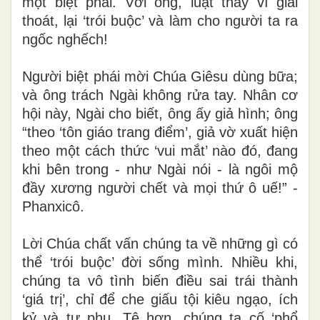
một biệt phái. Với ông, luật thay vì giải
thoát, lại ‘trói buộc’ và làm cho người ta ra
ngốc nghếch!
Người biệt phái mời Chúa Giêsu dùng bữa;
và ông trách Ngài không rửa tay. Nhân cơ
hội này, Ngài cho biết, ông ấy giả hình; ông
“theo ‘tôn giáo trang điểm’, giả vờ xuất hiện
theo một cách thức ‘vui mắt’ nào đó, đang
khi bên trong - như Ngài nói - là ngôi mộ
đầy xương người chết và mọi thứ ô uế!” -
Phanxicô.
Lời Chúa chất vấn chúng ta về những gì có
thể ‘trói buộc’ đời sống mình. Nhiều khi,
chúng ta vô tình biến điều sai trái thành
‘giá trị’, chỉ để che giấu tội kiêu ngạo, ích
kỷ và tự phụ. Tệ hơn, chúng ta cố ‘phổ