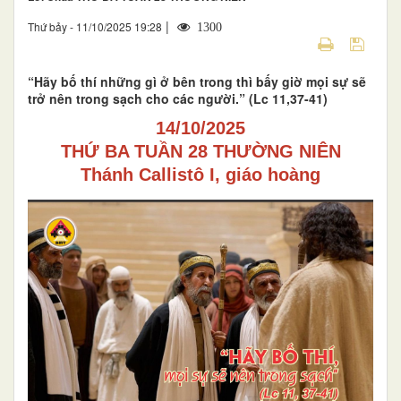
|
Thứ bảy - 11/10/2025 19:28
1300
“Hãy bố thí những gì ở bên trong thì bấy giờ mọi sự sẽ
trở nên trong sạch cho các người.” (Lc 11,37-41)
14/10/2025
THỨ BA TUẦN 28 THƯỜNG NIÊN
Thánh Callistô I, giáo hoàng