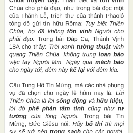
Chúa truyền dạy:
nhận biết và
tôn vinh
Chúa cho phải đạo, như trong bài đọc một
của Thánh Lễ, trích thư của thánh Phaolô
tông đồ gửi tín hữu Rôma:
Tuy biết Thiên
Chúa, họ đã không
tôn vinh
Người cho
phải đạo.
Trong bài Đáp Ca, Thánh Vịnh
18A cho thấy:
Trời xanh
tường thuật
vinh
quang Thiên Chúa, không trung
loan báo
việc tay Người làm. Ngày qua
mách bảo
cho ngày tới, đêm này
kể lại
với đêm kia.
Câu Tung Hô Tin Mừng, mà các nhà phụng
vụ đã chọn cho ngày lễ hôm nay là:
Lời
Thiên Chúa là lời
sống động
và
hữu hiệu,
lời đó
phê phán tâm tình
cũng như
tư
tưởng
của lòng Người.
Trong bài Tin
Mừng, Đức Giêsu nói:
Hãy
bố thí
thì mọi
sự sẽ trở nên
trong sạch
cho các người.