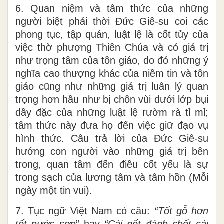
6. Quan niệm và tâm thức của những
người biệt phái thời Đức Giê-su coi các
phong tục, tập quán, luật lệ là cốt tủy của
việc thờ phượng Thiên Chúa và có giá trị
như trọng tâm của tôn giáo, do đó những ý
nghĩa cao thượng khác của niềm tin và tôn
giáo cũng như những giá trị luân lý quan
trọng hơn hầu như bị chôn vùi dưới lớp bụi
dầy đặc của những luật lệ rườm rà tỉ mỉ;
tâm thức này đưa họ đến việc giữ đạo vụ
hình thức. Câu trả lời của Đức Giê-su
hướng con người vào những giá trị bên
trong, quan tâm đến điều cốt yếu là sự
trong sạch của lương tâm và tâm hồn (Mỗi
ngày một tin vui).
7. Tục ngữ Việt Nam có câu:
“
Tốt gỗ hơn
tốt nước sơn
” hay
“Cái nết đánh chết cái