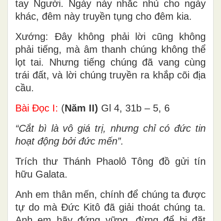
tay Người. Ngày này nhắc nhủ cho ngày
khác, đêm này truyền tụng cho đêm kia.
Xướng: Ðây không phải lời cũng không
phải tiếng, mà âm thanh chúng không thể
lọt tai. Nhưng tiếng chúng đã vang cùng
trái đất, và lời chúng truyền ra khắp cõi địa
cầu.
Bài Ðọc I:
(
Năm II)
Gl 4, 31b – 5, 6
“Cắt bì là vô giá trị, nhưng chỉ có đức tin
hoạt động bởi đức mến”.
Trích thư Thánh Phaolô Tông đồ gửi tín
hữu Galata.
Anh em thân mến, chính để chúng ta được
tự do mà Ðức Kitô đã giải thoát chúng ta.
Anh em hãy đứng vững, đừng để bị đặt