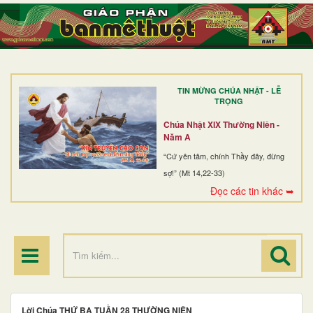
TRANG NHẤT
GIỚI THIỆU
GIÁO XỨ
TIN MỪNG CHÚA NHẬT - LỄ
DÒNG TU
TRỌNG
BAN MỤC VỤ
Chúa Nhật XIX Thường Niên -
Năm A
ĐOÀN THỂ CG
“Cứ yên tâm, chính Thầy đây, đừng
sợ!” (Mt 14,22-33)
LINH MỤC
Đọc các tin khác ➥
ĐIỂM HÀNH HƯƠNG
Lời Chúa THỨ BA TUẦN 28 THƯỜNG NIÊN