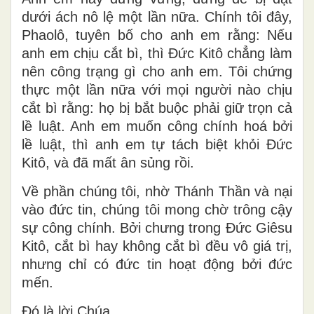
dưới ách nô lệ một lần nữa. Chính tôi đây,
Phaolô, tuyên bố cho anh em rằng: Nếu
anh em chịu cắt bì, thì Ðức Kitô chẳng làm
nên công trạng gì cho anh em. Tôi chứng
thực một lần nữa với mọi người nào chịu
cắt bì rằng: họ bị bắt buộc phải giữ trọn cả
lề luật. Anh em muốn công chính hoá bởi
lề luật, thì anh em tự tách biệt khỏi Ðức
Kitô, và đã mất ân sủng rồi.
Về phần chúng tôi, nhờ Thánh Thần và nại
vào đức tin, chúng tôi mong chờ trông cậy
sự công chính. Bởi chưng trong Ðức Giêsu
Kitô, cắt bì hay không cắt bì đều vô giá trị,
nhưng chỉ có đức tin hoạt động bởi đức
mến.
Ðó là lời Chúa.