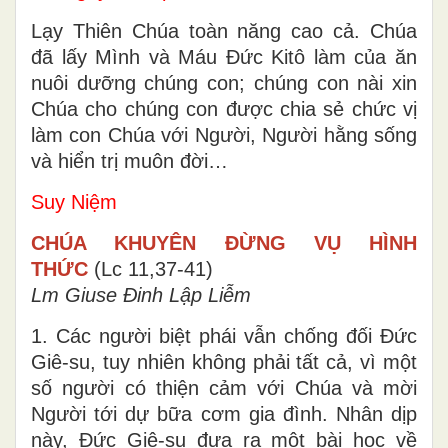
Lạy Thiên Chúa toàn năng cao cả. Chúa
đã lấy Mình và Máu Ðức Kitô làm của ăn
nuôi dưỡng chúng con; chúng con nài xin
Chúa cho chúng con được chia sẻ chức vị
làm con Chúa với Người, Người hằng sống
và hiển trị muôn đời…
Suy Niệm
CHÚA KHUYÊN ĐỪNG VỤ HÌNH
THỨC
(Lc 11,37-41)
Lm Giuse Đinh Lập Liễm
1. Các người biệt phái vẫn chống đối Đức
Giê-su, tuy nhiên không phải tất cả, vì một
số người có thiện cảm với Chúa và mời
Người tới dự bữa cơm gia đình. Nhân dịp
này, Đức Giê-su đưa ra một bài học về