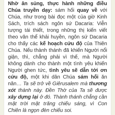
Nhờ ân sủng, thực hành những điều
Chúa truyền dạy:
sám hối
quay về
với
Chúa, như trong bài đọc một của giờ Kinh
Sách, trích sách ngôn sứ Dacaria: Viễn
tượng tái thiết, trong những thị kiến viết
theo văn thể khải huyền, ngôn sứ Dacaria
cho thấy các
kế hoạch cứu độ
của Thiên
Chúa. Nếu thành thánh đã khiến Người nổi
giận, thì, chẳng phải vì thế, mà Người
không dành cho thành một tình yêu khiến
Người ghen tức,
tình yêu sẽ dẫn tới ơn
cứu độ,
một khi dân Chúa
sám hối
ăn
năn…
Ta sẽ trở về Giêrusalem mà
thương
xót
thành này.
Đền Thờ của Ta sẽ được
xây dựng lại
ở đó.
Thành thánh chẳng cần
mặt trời mặt trăng chiếu sáng, vì Con
Chiên là ngọn đèn chiếu soi.