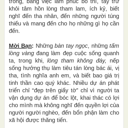
trong, bằng
việc
làm phúc bố
thí,
tẩy trừ
khỏi tâm hồn lòng tham lam, ích kỷ, biết
nghĩ đến tha nhân, đến những người túng
thiếu và mang đến cho họ những gì họ cần
đến.
Mời Bạn
:
Những
bàn tay ngọc
, những
tấm
lòng vàng
đang làm đẹp cuộc sống quanh
ta, trong khi,
lòng tham không đáy,
nếp
sống
hưởng thụ làm tiêu tán lòng bác ái, vị
tha, tình nghĩa anh em, và biết bao giá trị
tinh thần cao quý khác. Nhiều dự án phát
triển chỉ “đẹp trên giấy tờ” chỉ vì người ta
vận dụng dự án để bóc lột, khai thác có lợi
cho mình mà không nghĩ đến quyền lợi của
người người nghèo, đến bổn phận làm cho
xã hội được thăng tiến.