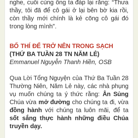
nghe, cuối cùng ông ta đáp lại rằng: “Thưa
thầy, tôi đã để cô gái ở lại bên bờ kia rồi,
còn thầy mới chính là kẻ cõng cô gái đó
trong lòng mình”.
BỐ THÍ ĐỂ TRỞ NÊN TRONG SẠCH
(THỨ BA TUẦN 28 TN NĂM LẺ)
Emmanuel Nguyễn Thanh Hiền, OSB
Qua Lời Tổng Nguyện của Thứ Ba Tuần 28
Thường Niên, Năm Lẻ này, các nhà phụng
vụ muốn chúng ta ý thức rằng:
Ân Sủng
Chúa vừa
mở đường
cho chúng ta đi, vừa
đồng hành
với chúng ta luôn mãi, để ta
sốt sắng thực hành những điều Chúa
truyền dạy.