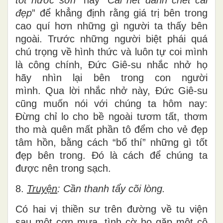
đẹp
” để khẳng định rằng giá trị bên trong
cao quí hơn những gì người ta thấy bên
ngoài. Trước những người biệt phái quá
chú trọng về hình thức và luôn tự coi mình
là công chính, Đức Giê-su nhắc nhở họ
hãy nhìn lại bên trong con người
mình. Qua lời nhắc nhở này, Đức Giê-su
cũng muốn nói với chúng ta hôm nay:
Đừng chỉ lo cho bề ngoài tươm tất, thơm
tho mà quên mất phần tô đểm cho vẻ đẹp
tâm hồn, bằng cách “bố thí” những gì tốt
đẹp bên trong. Đó là cách để chúng ta
được nên trong sạch.
8.
Truyện
: Cần thanh tẩy cõi lòng.
Có hai vị thiền sư trên đường về tu viện
sau một cơn mưa, tình cờ họ gặp một cô