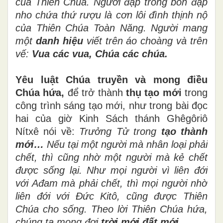
của Thiên Chúa.
Người đạp trong bồn đạp
nho chứa thứ rượu là cơn lôi đình thịnh nộ
của Thiên Chúa Toàn Năng. Người mang
một
danh hiệu
viết trên áo choàng và trên
vế:
Vua các vua, Chúa các chúa.
Yêu luật Chúa truyền và mong điều
Chúa hứa,
để trở thành
thụ tạo mới
trong
công trình sáng tạo mới, như trong bài đọc
hai của giờ Kinh Sách thánh Ghêgôriô
Nítxê nói về:
Trưởng Tử trong
tạo thành
mới…
Nếu tại một người mà nhân loại phải
chết, thì cũng nhờ một người mà kẻ chết
được sống lại. Như mọi người vì liên đới
với Ađam mà phải chết, thì mọi người nhờ
liên đới với Đức Kitô, cũng được Thiên
Chúa cho sống. Theo lời Thiên Chúa hứa,
chúng ta mong đợi
trời mới đất mới.