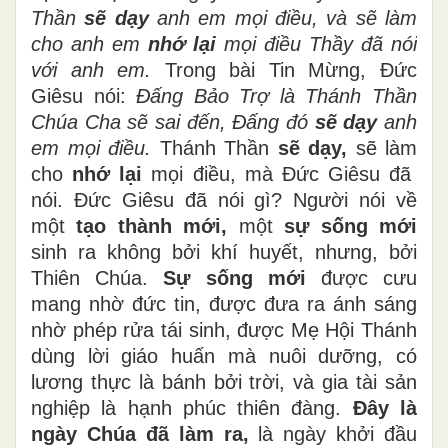
Thần
sẽ dạy
anh em mọi điều, và sẽ làm
cho anh em
nhớ lại
mọi điều Thầy đã nói
với anh em.
Trong bài Tin Mừng, Đức
Giêsu nói:
Đấng Bảo Trợ là Thánh Thần
Chúa Cha sẽ sai đến, Đấng đó
sẽ dạy
anh
em mọi điều.
Thánh Thần
sẽ dạy,
sẽ làm
cho
nhớ lại
mọi điều, mà Đức Giêsu đã
nói. Đức Giêsu đã nói gì? Người nói về
một
tạo thành mới,
một
sự sống mới
sinh ra không bởi khí huyết, nhưng, bởi
Thiên Chúa.
Sự sống mới
được cưu
mang nhờ đức tin, được đưa ra ánh sáng
nhờ phép rửa tái sinh, được Mẹ Hội Thánh
dùng lời giáo huấn mà nuôi dưỡng, có
lương thực là bánh bởi trời, và gia tài sản
nghiệp là hạnh phúc thiên đàng.
Đây là
ngày Chúa đã làm ra,
là ngày khởi đầu