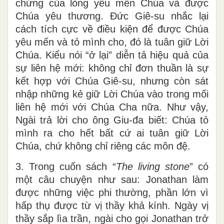
chứng của lòng yêu mến Chúa và được
Chúa yêu thương. Đức Giê-su nhắc lại
cách tích cực về điều kiện để được Chúa
yêu mến và tỏ mình cho, đó là tuân giữ Lời
Chúa. Kiểu nói “ở lại” diễn tả hiệu quả của
sự liên hệ mới: không chỉ đơn thuần là sự
kết hợp với Chúa Giê-su, nhưng còn sát
nhập những kẻ giữ Lời Chúa vào trong mối
liên hệ mới với Chúa Cha nữa. Như vậy,
Ngài trả lời cho ông Giu-đa biết: Chúa tỏ
mình ra cho hết bất cứ ai tuân giữ Lời
Chúa, chứ không chỉ riêng các môn đệ.
3. Trong cuốn sách “
The living stone
” có
một câu chuyện như sau: Jonathan làm
được những việc phi thường, phần lớn vì
hấp thụ được từ vị thầy khả kính. Ngày vị
thầy sắp lìa trần, ngài cho gọi Jonathan trở