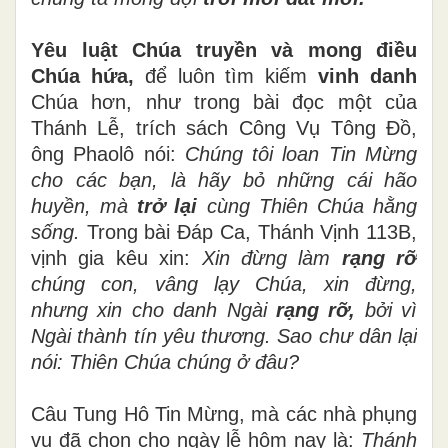
Yêu luật Chúa truyền và mong điều
Chúa hứa,
để luôn tìm kiếm
vinh danh
Chúa hơn, như trong bài đọc một của
Thánh Lễ, trích sách Công Vụ Tông Đồ,
ông Phaolô nói:
Chúng tôi loan Tin Mừng
cho các bạn, là hãy bỏ những cái hão
huyền, mà
trở lại
cùng Thiên Chúa hằng
sống.
Trong bài Đáp Ca, Thánh Vịnh 113B,
vịnh gia kêu xin:
Xin đừng làm
rạng rỡ
chúng con, vâng lạy Chúa, xin đừng,
nhưng xin cho danh Ngài
rạng rỡ,
bởi vì
Ngài thành tín yêu thương. Sao chư dân lại
nói: Thiên Chúa chúng ở đâu?
Câu Tung Hô Tin Mừng, mà các nhà phụng
vụ đã chọn cho ngày lễ hôm nay là:
Thánh