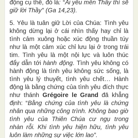
động cụ thể, đó là
:
“
Ai yêu mến Thầy thì sẽ
giữ lời Thầy” (Ga 14,23).
5. Yêu là tuân giữ Lời của Chúa: Tình yêu
không dừng lại ở cái nhìn thấy hay chỉ là
tình cảm xuông hoặc xúc động thuần túy
như là một cảm xúc chỉ lưu lại ở trong trái
tim. Tình yêu là một nội lực và luôn thúc
đẩy dẫn tới
hành động
. Tình yêu không có
hành động là tình yêu không sức sống, là
tình yêu lý thuyết, tình yêu chết… Hành
động là bằng chứng của tình yêu đích thực
như thánh
Grégoire le
Grand
đã khẳng
định: “
Bằng chứng của tình yêu là chứng
nhân qua những công trình. Không bao giờ
tình yêu của Thiên Chúa cư ngụ trong
nhàn rỗi. Khi tình yêu hiện hữu, tình yêu
luôn làm những sự việc lớn lao”.