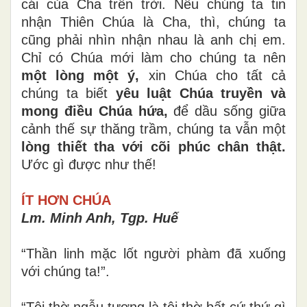
cái của Cha trên trời. Nếu chúng ta tin
nhận Thiên Chúa là Cha, thì, chúng ta
cũng phải nhìn nhận nhau là anh chị em.
Chỉ có Chúa mới làm cho chúng ta nên
một lòng một ý,
xin Chúa cho tất cả
chúng ta biết
yêu luật Chúa truyền và
mong điều Chúa hứa,
để dầu sống giữa
cảnh thế sự thăng trầm, chúng ta vẫn một
lòng thiết tha với cõi phúc chân thật.
Ước gì được như thế!
ÍT HƠN CHÚA
Lm. Minh Anh, Tgp. Huế
“Thần linh mặc lốt người phàm đã xuống
với chúng ta!”.
“Tội thờ ngẫu tượng là tội thờ bất cứ thứ gì