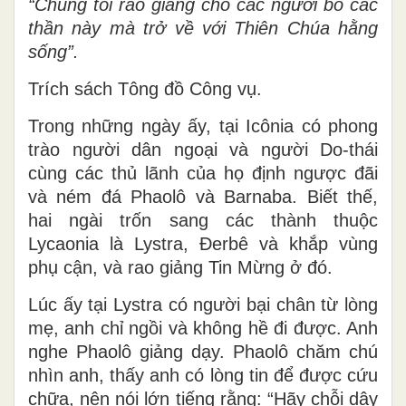
“Chúng tôi rao giảng cho các người bỏ các
thần này mà trở về với Thiên Chúa hằng
sống”.
Trích sách Tông đồ Công vụ.
Trong những ngày ấy, tại Icônia có phong
trào người dân ngoại và người Do-thái
cùng các thủ lãnh của họ định ngược đãi
và ném đá Phaolô và Barnaba. Biết thế,
hai ngài trốn sang các thành thuộc
Lycaonia là Lystra, Ðerbê và khắp vùng
phụ cận, và rao giảng Tin Mừng ở đó.
Lúc ấy tại Lystra có người bại chân từ lòng
mẹ, anh chỉ ngồi và không hề đi được. Anh
nghe Phaolô giảng dạy. Phaolô chăm chú
nhìn anh, thấy anh có lòng tin để được cứu
chữa, nên nói lớn tiếng rằng: “Hãy chỗi dậy