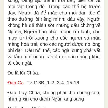
sống, Ðấng tạo thành trời đất, biển cả và
mọi vật trong đó. Trong các thế hệ trước
đây, Người đã để mặc cho mọi dân tộc đi
theo đường lối riêng mình; dầu vậy, Người
không hề để thiếu sót những dấu chứng về
Người, Người ban phát muôn ơn lành, cho
mưa từ trời xuống cho các ngươi và mùa
màng hoa trái, cho các ngươi được no lòng
phỉ dạ”. Dầu nói thế, các ngài cũng phải vất
vả lắm mới ngăn cản được dân chúng khỏi
tế các ngài.
Ðó là lời Chúa.
Ðáp Ca
: Tv 113B, 1-2. 3-4. 15-16
Ðáp: Lạy Chúa, không phải cho chúng con,
nhưng xin cho danh Ngài rạng sáng