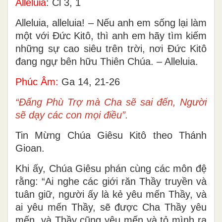
Alleluia
: Cl 3, 1
Alleluia, alleluia! – Nếu anh em sống lại làm
một với Ðức Kitô, thì anh em hãy tìm kiếm
những sự cao siêu trên trời, nơi Ðức Kitô
đang ngự bên hữu Thiên Chúa. – Alleluia.
Phúc Âm:
Ga 14, 21-26
“Ðấng Phù Trợ mà Cha sẽ sai đến, Người
sẽ dạy các con mọi điều”.
Tin Mừng Chúa Giêsu Kitô theo Thánh
Gioan.
Khi ấy, Chúa Giêsu phán cùng các môn đệ
rằng: “Ai nghe các giới răn Thầy truyền và
tuân giữ, người ấy là kẻ yêu mến Thầy, và
ai yêu mến Thầy, sẽ được Cha Thầy yêu
mến, và Thầy cũng yêu mến và tỏ mình ra