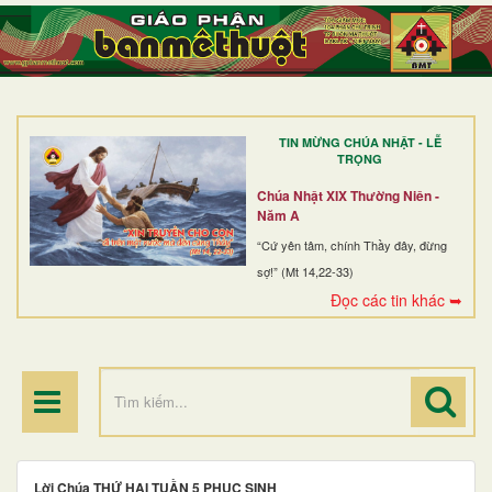
TRANG NHẤT
GIỚI THIỆU
GIÁO XỨ
TIN MỪNG CHÚA NHẬT - LỄ
DÒNG TU
TRỌNG
BAN MỤC VỤ
Chúa Nhật XIX Thường Niên -
Năm A
ĐOÀN THỂ CG
“Cứ yên tâm, chính Thầy đây, đừng
sợ!” (Mt 14,22-33)
LINH MỤC
Đọc các tin khác ➥
ĐIỂM HÀNH HƯƠNG
Lời Chúa THỨ HAI TUẦN 5 PHỤC SINH