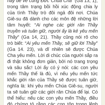
này để về cùng Đức Chúa Cha
” (Ga 13, 1),
trong tâm trạng bồi hồi xúc động chia ly
của tình Thầy trò đôi ngả đôi nơi. Chúa
Giê-su đã dành cho các môn đệ những lời
tâm huyết: “
Ai nghe các giới răn Thầy
truyền và tuân giữ, người ấy là kẻ yêu mến
Thầy
” (Ga 14, 21). Thầy cũng nói rõ cho
trò biết: “
Ai yêu mến Thầy, sẽ giữ lời Thầy
”
(Ga 14. 23), và dĩ nhiên sẽ được Chúa
Cha yêu mến. Lời di chúc của người sắp ra
đi thật không đơn giản, bởi nó trang trọng
và sâu sắc! Lời ấy có ý nói: các con yêu
mến Thầy thế là đủ, vì nếu yêu mến tức
khắc giới răn của Thầy sẽ được tuân giữ,
nghĩa là: khi yêu mến Chúa Giê-su, người
ta sẽ tuân giữ các giới răn Chúa để lại. Có
thể hiểu: nếu các con yêu mến Thầy, điều
đó chứng tỏ rằng các con tôn trọng lệnh