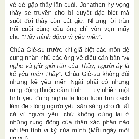
về để gặp thầy lần cuối. Jonathan hy vọng
thầy sẽ truyền cho bí quyết đặc biệt mà
suốt đời thầy còn cất giữ. Nhưng lời trăn
trối cuối cùng của ông chỉ vỏn vẹn mấy
chữ “
Hãy hành động vì yêu mến”.
Chúa Giê-su trước khi giã biệt các môn đệ
cũng nhắn nhủ các ông về điều căn bản “
Ai
nghe và
giữ giới răn của Thầy, người ấy là
kẻ yêu mến Thầy”.
Chúa Giê-su không đòi
những kẻ yêu mến Ngài phải có những
rung động thuộc cảm tính… Tuy nhiên một
tình yêu đúng nghĩa là luôn luôn tìm cách
làm đẹp lòng người yêu sẵn sàng cho đi tất
cả vì người yêu, chứ không dừng lại ở
những rung động của thân xác phần nào
nói lên tính vị kỷ của mình (Mỗi ngày một
tin vui).