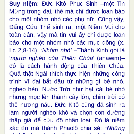
Suy niệm
: Đức Kitô Phục Sinh –một Tin
Mừng trọng đại, thế mà chỉ được loan báo
cho một nhóm nhỏ các phụ nữ. Cũng vậy,
Đấng Cứu Thế sinh ra, một Niềm Vui cho
toàn dân, vậy mà tin vui ấy chỉ được loan
báo cho một nhóm nhỏ các mục đồng (x.
Lc 2,8-14).
‘Nhóm nhỏ’
–Thánh Kinh gọi là
‘
người nghèo của Thiên Chúa
’ (anawim)–
đó là cách hành động của Thiên Chúa.
Quả thật Ngài thích thực hiện những công
trình vĩ đại bắt đầu từ những gì bé nhỏ,
nghèo hèn. Nước Trời như hạt cải bé nhỏ
nhưng mọc lên thành cây lớn, chim trời có
thể nương náu. Đức Kitô cũng đã sinh ra
làm người nghèo khó và chọn con đường
thập giá để cứu độ nhân loại. Đó là niềm
xác tín mà thánh Phaolô chia sẻ: “
Những