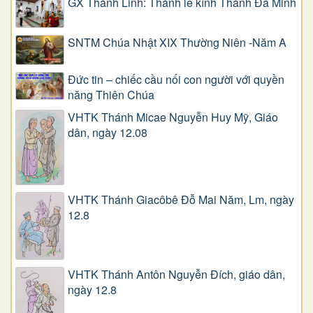
GX Thánh Linh: Thánh lễ kính Thánh Đa Minh
SNTM Chúa Nhật XIX Thường Niên -Năm A
Đức tin – chiếc cầu nối con người với quyền
năng Thiên Chúa
VHTK Thánh Micae Nguyễn Huy Mỹ, Giáo
dân, ngày 12.08
VHTK Thánh Giacôbê Ðỗ Mai Năm, Lm, ngày
12.8
VHTK Thánh Antôn Nguyễn Ðích, giáo dân,
ngày 12.8