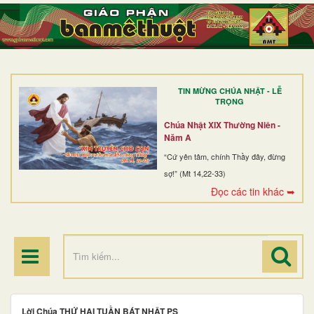
TRANG NHẤT
GIỚI THIỆU
GIÁO XỨ
TIN MỪNG CHÚA NHẬT - LỄ
DÒNG TU
TRỌNG
BAN MỤC VỤ
Chúa Nhật XIX Thường Niên -
Năm A
ĐOÀN THỂ CG
“Cứ yên tâm, chính Thầy đây, đừng
sợ!” (Mt 14,22-33)
LINH MỤC
Đọc các tin khác ➥
ĐIỂM HÀNH HƯƠNG
Lời Chúa THỨ HAI TUẦN BÁT NHẬT PS