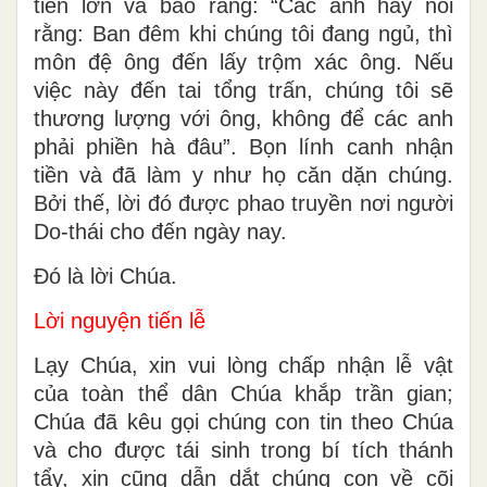
tiền lớn và bảo rằng: “Các anh hãy nói
rằng: Ban đêm khi chúng tôi đang ngủ, thì
môn đệ ông đến lấy trộm xác ông. Nếu
việc này đến tai tổng trấn, chúng tôi sẽ
thương lượng với ông, không để các anh
phải phiền hà đâu”. Bọn lính canh nhận
tiền và đã làm y như họ căn dặn chúng.
Bởi thế, lời đó được phao truyền nơi người
Do-thái cho đến ngày nay.
Ðó là lời Chúa.
Lời nguyện tiến lễ
Lạy Chúa, xin vui lòng chấp nhận lễ vật
của toàn thể dân Chúa khắp trần gian;
Chúa đã kêu gọi chúng con tin theo Chúa
và cho được tái sinh trong bí tích thánh
tẩy, xin cũng dẫn dắt chúng con về cõi