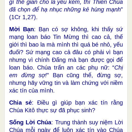
gì thế gian cho là yếu kém, thì Thiên Chúa
đã chọn để hạ nhục những kẻ hùng mạnh
”
(1Cr 1,27).
Mời Bạn
: Bạn có sợ không, khi thấy sứ
mạng loan báo Tin Mừng thì cao cả, thế
giới thì bao la mà mình thì quá bé nhỏ, yếu
đuối? Sứ mạng cao cả đâu có phải vì bạn
nhưng vì chính Đấng mà bạn được gọi để
loan báo. Chúa trấn an các phụ nữ: “
Chị
em đừng sợ!
” Bạn cũng thế, đừng sợ,
nhưng hãy vững tin và làm chứng với niềm
xác tín của mình.
Chia sẻ
: Điều gì giúp bạn xác tín rằng
Chúa Kitô thực sự đã phục sinh?
Sống Lời Chúa
: Trung thành suy niệm Lời
Chúa mỗi ngày để luôn xác tín vào Chúa