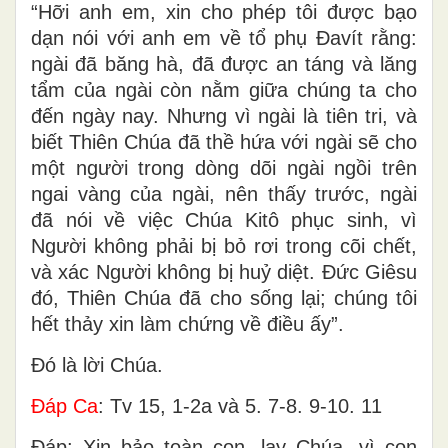
“Hỡi anh em, xin cho phép tôi được bạo
dạn nói với anh em về tổ phụ Ðavít rằng:
ngài đã băng hà, đã được an táng và lăng
tẩm của ngài còn nằm giữa chúng ta cho
đến ngày nay. Nhưng vì ngài là tiên tri, và
biết Thiên Chúa đã thề hứa với ngài sẽ cho
một người trong dòng dõi ngài ngồi trên
ngai vàng của ngài, nên thấy trước, ngài
đã nói về việc Chúa Kitô phục sinh, vì
Người không phải bị bỏ rơi trong cõi chết,
và xác Người không bị huỷ diệt. Ðức Giêsu
đó, Thiên Chúa đã cho sống lại; chúng tôi
hết thảy xin làm chứng về điều ấy”.
Ðó là lời Chúa.
Ðáp Ca
: Tv 15, 1-2a và 5. 7-8. 9-10. 11
Ðáp: Xin bảo toàn con, lạy Chúa, vì con