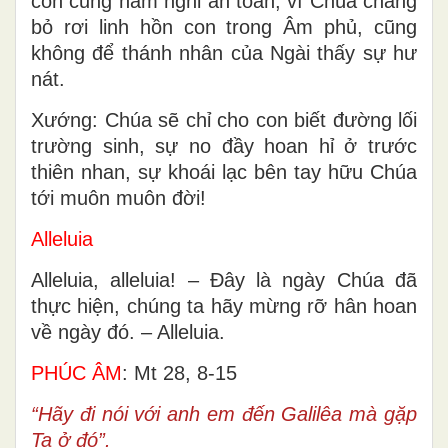
con cũng nằm nghỉ an toàn, vì Chúa chẳng
bỏ rơi linh hồn con trong Âm phủ, cũng
không để thánh nhân của Ngài thấy sự hư
nát.
Xướng: Chúa sẽ chỉ cho con biết đường lối
trường sinh, sự no đầy hoan hỉ ở trước
thiên nhan, sự khoái lạc bên tay hữu Chúa
tới muôn muôn đời!
Alleluia
Alleluia, alleluia! – Ðây là ngày Chúa đã
thực hiện, chúng ta hãy mừng rỡ hân hoan
về ngày đó. – Alleluia.
PHÚC ÂM
: Mt 28, 8-15
“Hãy đi nói với anh em đến Galilêa mà gặp
Ta ở đó”.