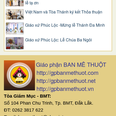
lễ tạ ơn
Việt Nam và Tòa Thánh ký kết Thỏa thuận
Giáo xứ Phúc Lộc -Mừng lễ Thánh Đa Minh
Giáo xứ Phúc Lộc: Lễ Chúa Ba Ngôi
Giáo phận BAN MÊ THUỘT
http://gpbanmethuot.com
http://gpbanmethuot.net
http://gpbanmethuot.vn
Tòa Giám Mục - BMT:
Số 104 Phan Chu Trinh, Tp. BMT, Đắk Lắk.
ĐT: 0262 3817 622