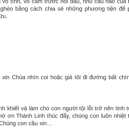
vô tình, vô cảm trước nỗi đau, nhu cầu nào của 
ghèo bằng cách chia sẻ những phương tiện để p
ữu.
, xin Chúa nhìn coi hoặc giả tôi đi đường bất chín
khiết và làm cho con người tội lỗi trở nên tinh t
ờ ơn Thánh Linh thúc đẩy, chúng con luôn nhiệt 
. Chúng con cầu xin…