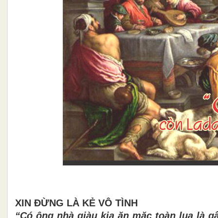
XIN ĐỪNG LÀ KẺ VÔ TÌNH
“Có ông nhà giàu kia ăn mặc toàn lụa là g