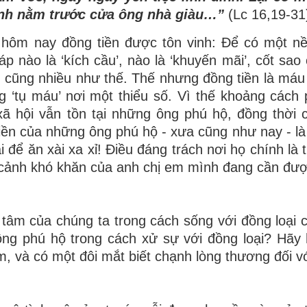
ình nằm trước cửa ông nhà giàu…”
(Lc 16,19-31
ng hôm nay đồng tiền được tôn vinh: Để có một nề
p nào là ‘kích cầu’, nào là ‘khuyến mãi’, cốt sao
ụ cũng nhiều như thế. Thế nhưng đồng tiền là máu
g ‘tụ máu’ nơi một thiểu số. Vì thế khoảng cách
 hội vẫn tồn tại những ông phú hộ, đồng thời 
tiền của những ông phú hộ - xưa cũng như nay - là
 để ăn xài xa xỉ! Điều đáng trách nơi họ chính là 
n cảnh khó khăn của anh chị em mình đang cần đượ
 tâm của chúng ta trong cách sống với đồng loại 
ông phú hộ trong cách xử sự với đồng loại? Hãy
m, và có một đôi mắt biết chạnh lòng thương đối vớ