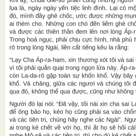
lụa là, ngày ngày yến tiệc linh đình. Lại có
đó, mình đầy ghẻ chốc, ước được những mụn 
ai thèm cho. Những con chó đến liếm ghẻ chố
và được các thiên thần đem lên nơi lòng Áp
Trong hoả ngục, phải chịu cực hình, nhà phú 
rô trong lòng Ngài, liền cất tiếng kêu la rằng:
“Lạy Cha Áp-ra-ham, xin thương xót tôi và sai
vì tôi phải quằn quại trong ngọn lửa này. Áp-ra
còn La-da-rô gặp toàn sự khốn khổ. Vậy bây g
khổ. Vả chăng, giữa các ngươi và chúng tôi
qua đó, không thể qua được, cũng như không 
Người đó lại nói: “Ðã vậy, tôi nài xin cha sai
để ông bảo họ, kẻo họ cũng phải sa vào chố
và các tiên tri, chúng hãy nghe các Ngài”. N
ai trong kẻ chết về với họ, thì ắt họ sẽ hối
nghe Mô-sê và các tiên tri, thì cho dù kẻ chết