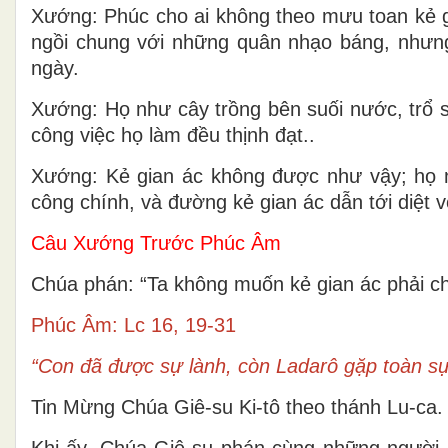
Xướng: Phúc cho ai không theo mưu toan kẻ g
ngồi chung với những quân nhạo báng, nhưng
ngày.
Xướng: Họ như cây trồng bên suối nước, trổ s
công việc họ làm đều thịnh đạt..
Xướng: Kẻ gian ác không được như vậy; họ n
công chính, và đường kẻ gian ác dẫn tới diệt 
Câu Xướng Trước Phúc Âm
Chúa phán: “Ta không muốn kẻ gian ác phải c
Phúc Âm: Lc 16, 19-31
“Con đã được sự lành, còn Ladarô gặp toàn sự
Tin Mừng Chúa Giê-su Ki-tô theo thánh Lu-ca.
Khi ấy, Chúa Giê-su phán cùng những người b