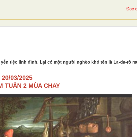
Đọc c
yến tiệc linh đình. Lại có một ngưòi nghèo khó tên là La-da-rô 
20/03/2025
M TUẦN 2 MÙA CHAY