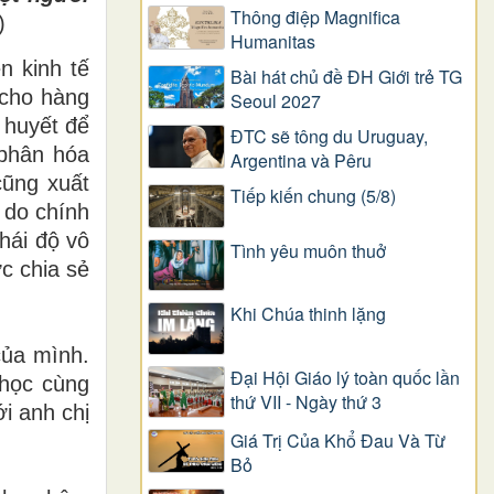
Thông điệp Magnifica
)
Humanitas
n kinh tế
Bài hát chủ đề ĐH Giới trẻ TG
 cho hàng
Seoul 2027
 huyết để
ĐTC sẽ tông du Uruguay,
 phân hóa
Argentina và Pêru
cũng xuất
Tiếp kiến chung (5/8)
 do chính
thái độ vô
Tình yêu muôn thuở
c chia sẻ
Khi Chúa thinh lặng
của mình.
Đại Hội Giáo lý toàn quốc lần
 học cùng
thứ VII - Ngày thứ 3
i anh chị
Giá Trị Của Khổ Ðau Và Từ
Bỏ