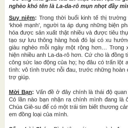
nghèo khó tên là La-da-rô mụn nhọt đầy m
Suy niệm
:
Trong
thời buổi kinh tế thị trườ
‘khoẻ mạnh’, người ta áp dụng những biện phá
hóa được sản xuất thật nhiều và được tiêu th
tạo sự lưu thông hàng hoá đó lại có xu hướn
giàu nghèo mỗi ngày một rộng hơn… Trong xã
hiện nhiều anh La-da-rô hơn. Cứ cho là đồng 
công sức lao động của họ; họ đâu có trấn lột ai
tình: vô tình trước nỗi đau, trước những hoà
trợ giúp.
Mời Bạn
:
Vấn đề ở đây chính là thái độ quan
Có lần nào bạn nhận ra chính mình đang là 
Chúa Giê-su để có một trái tim biết thương cả
em đồng loại của mình.