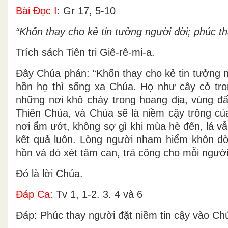
Bài Ðọc I
: Gr 17, 5-10
“Khốn thay cho kẻ tin tưởng người đời; phúc t
Trích sách Tiên tri Giê-rê-mi-a.
Ðây Chúa phán: “Khốn thay cho kẻ tin tưởng 
hồn họ thì sống xa Chúa. Họ như cây cỏ tr
những nơi khô cháy trong hoang địa, vùng đ
Thiên Chúa, và Chúa sẽ là niềm cậy trông củ
nơi ẩm ướt, không sợ gì khi mùa hè đến, lá vẫ
kết quả luôn. Lòng người nham hiểm khôn dò,
hồn và dò xét tâm can, trả công cho mỗi người
Ðó là lời Chúa.
Ðáp Ca
: Tv 1, 1-2. 3. 4 và 6
Ðáp: Phúc thay người đặt niềm tin cậy vào Ch