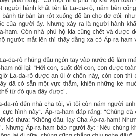
 một người hành khất tên là La-da-rô, nằm bên cổn
bánh từ bàn ăn rớt xuống để ăn cho đỡ đói, nh
c của người ấy. Nhưng xảy ra là người hành khấ
-ra-ham. Còn nhà phú hộ kia cũng chết và được 
hộ ngước mắt lên thì thấy đằng xa có Áp-ra-ham 
 La-da-rô nhúng đầu ngón tay vào nước để làm mát 
-ham nói lại: “Hỡi con, suốt đời con, con được toà
iờ La-da-rô được an ủi ở chốn này, còn con thì 
 đây đã có sẵn một vực thẳm, khiến những kẻ mu
thể từ đó qua đây được”.
 La-da-rô đến nhà cha tôi, vì tôi còn năm người an
n cực hình này”. Áp-ra-ham đáp rằng: “Chúng đã
gười đó thưa: “Không đâu, lạy Cha Áp-ra-ham! Như
 cải”. Nhưng Áp-ra-ham bảo người ấy: “Nếu chúng k
 sống lại đi nữa, chúng cũng chẳng chịu nghe đâu”.