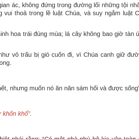
ian ác, không đứng trong đường lối những tội nh
 vui thoả trong lề luật Chúa, và suy ngắm luật
inh hoa trái đúng mùa; lá cây không bao giờ tàn ú
hư vỏ trấu bị gió cuốn đi, vì Chúa canh giữ đư
vong.
hết, nhưng muốn nó ăn năn sám hối và được sống
 khốn khổ”.
iệt phái rằng: “Có một nhà phú hộ kia vận toàn