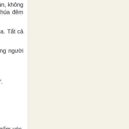
ân, không
 Chúa đêm
a. Tất cả
ờng người
”.
 gấm vóc,