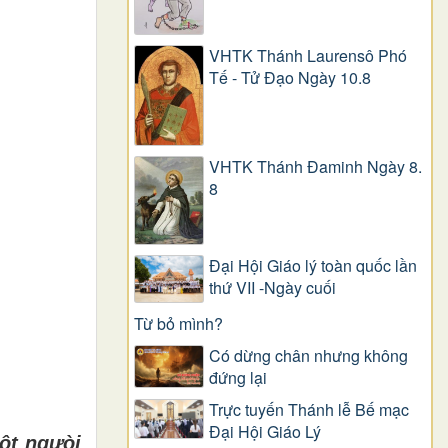
VHTK Thánh Laurensô Phó
Tế - Tử Đạo Ngày 10.8
VHTK Thánh Đaminh Ngày 8.
8
Đại Hội Giáo lý toàn quốc lần
thứ VII -Ngày cuối
Từ bỏ mình?
Có dừng chân nhưng không
đứng lại
Trực tuyến Thánh lễ Bế mạc
Đại Hội Giáo Lý
một ngưòi