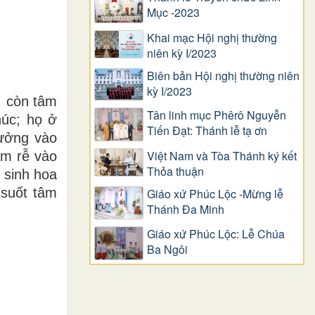
Mục -2023
Khai mạc Hội nghị thường
niên kỳ I/2023
Biên bản Hội nghị thường niên
kỳ I/2023
, còn tâm
Tân linh mục Phêrô Nguyễn
húc; họ ở
Tiến Đạt: Thánh lễ tạ ơn
tưởng vào
Việt Nam và Tòa Thánh ký kết
âm rễ vào
Thỏa thuận
 sinh hoa
 suốt tâm
Giáo xứ Phúc Lộc -Mừng lễ
Thánh Đa Minh
Giáo xứ Phúc Lộc: Lễ Chúa
Ba Ngôi