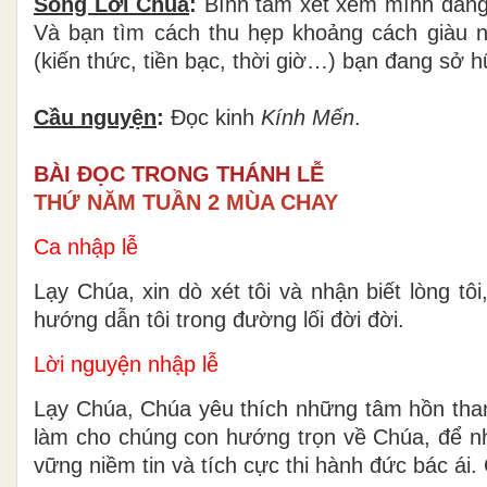
Sống Lời Chúa
:
Bình tâm xét xem mình đang 
Và bạn tìm cách thu hẹp khoảng cách giàu n
(kiến thức, tiền bạc, thời giờ…) bạn đang sở h
Cầu nguyện
:
Đọc kinh
Kính Mến
.
BÀI ĐỌC TRONG THÁNH LỄ
THỨ NĂM TUẦN 2 MÙA CHAY
Ca nhập lễ
Lạy Chúa, xin dò xét tôi và nhận biết lòng tôi
hướng dẫn tôi trong đường lối đời đời.
Lời nguyện nhập lễ
Lạy Chúa, Chúa yêu thích những tâm hồn thanh 
làm cho chúng con hướng trọn về Chúa, để nh
vững niềm tin và tích cực thi hành đức bác ái