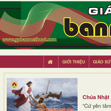
GIỚI THIỆU
GIÁO XỨ
Chúa Nhật
“Cứ yên tâm