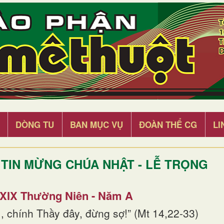
DÒNG TU
BAN MỤC VỤ
ĐOÀN THỂ CG
LI
TIN MỪNG CHÚA NHẬT - LỄ TRỌNG
 XIX Thường Niên - Năm A
, chính Thầy đây, đừng sợ!” (Mt 14,22-33)