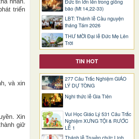
tha nhân.
Đức tin lớn lên trong giông
bão (Mt 14,22-33)
hát triển
LBT: Thánh lễ Cầu nguyện
tháng Tám 2026
THƯ MỜI Đại lễ Đức Mẹ Lên
Trời
TIN HOT
277 Câu Trắc Nghiệm GIÁO
h, và xin
LÝ DỰ TÒNG
Nghi thức lễ Gia Tiên
Vui Học Giáo Lý 531 Câu Trắc
uyền. Xin
Nghiệm XƯNG TỘI & RƯỚC
thành giữ
LỄ 1
Thánh lễ Truyền chức Linh