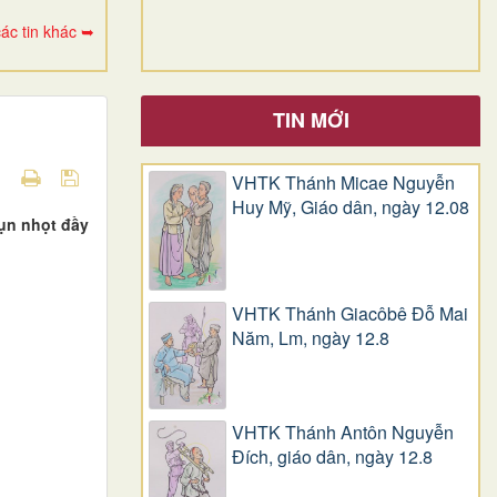
ác tin khác ➥
TIN MỚI
VHTK Thánh Micae Nguyễn
Huy Mỹ, Giáo dân, ngày 12.08
mụn nhọt đầy
VHTK Thánh Giacôbê Ðỗ Mai
Năm, Lm, ngày 12.8
VHTK Thánh Antôn Nguyễn
Ðích, giáo dân, ngày 12.8