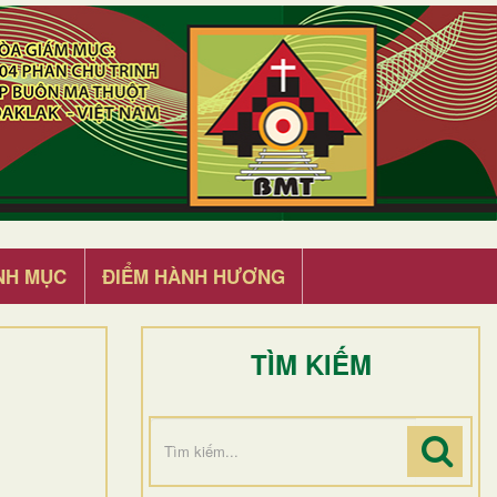
NH MỤC
ĐIỂM HÀNH HƯƠNG
TÌM KIẾM