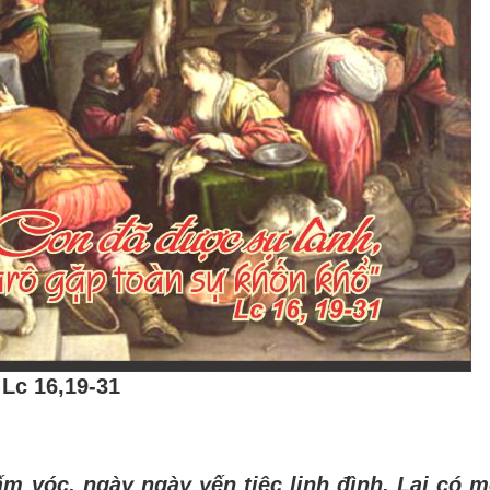
Lc 16,19-31
ấm vóc, ngày ngày yến tiệc linh đình. Lại có 