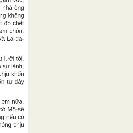
g nhà ông
ưng không
t đó chết
đem chôn.
và La-da-
lưỡi tôi,
n sự lành,
chịu khốn
ốn tự đây
h em nữa,
 có Mô-sê
ng nếu có
hông chịu