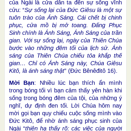
của Ngài là cửa dẫn ta đến sự sống vĩnh
cửu: “
Sự sống lại của Đức Giêsu là một sự
tuôn trào của Ánh Sáng. Cái chết bị chinh
phục, cửa mồ bị mở toang. Đấng Phục
Sinh chính là Ánh Sáng, Ánh Sáng của trần
gian. Với sự sống lại, ngày của Thiên Chúa
bước vào những đêm tối của lịch sử. Ánh
sáng của Thiên Chúa chiếu tỏa khắp thế
gian… Chỉ có Ánh Sáng này, Chúa Giêsu
Kitô, là ánh sáng thật
” (Đức Bênêđitô 16).
Mời Bạn
: Nhiều lúc bạn thích ẩn mình
trong bóng tối vì bạn cảm thấy yên hàn khi
sống trong bóng đêm của tội, của những ý
nghĩ, dự định đen tối. Lời Chúa hôm nay
mời gọi bạn quy chiếu cuộc sống mình vào
Đức Kitô, để nhờ ánh sáng phục sinh của
Ngài “
thiên hạ thấy rõ: các việc của người