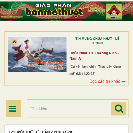
TRANG NHẤT
GIỚI THIỆU
GIÁO XỨ
TIN MỪNG CHÚA NHẬT - LỄ
DÒNG TU
TRỌNG
BAN MỤC VỤ
Chúa Nhật XIX Thường Niên -
Năm A
ĐOÀN THỂ CG
“Cứ yên tâm, chính Thầy đây, đừng
sợ!” (Mt 14,22-33)
LINH MỤC
Đọc các tin khác ➥
ĐIỂM HÀNH HƯƠNG
Lời Chúa THỨ TƯ TUẦN 2 PHỤC SINH