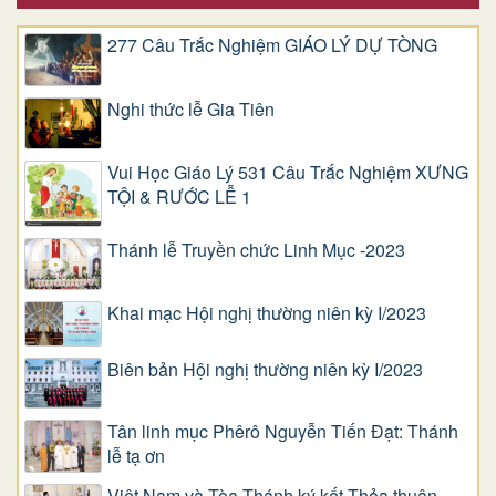
277 Câu Trắc Nghiệm GIÁO LÝ DỰ TÒNG
Nghi thức lễ Gia Tiên
Vui Học Giáo Lý 531 Câu Trắc Nghiệm XƯNG
TỘI & RƯỚC LỄ 1
Thánh lễ Truyền chức Linh Mục -2023
Khai mạc Hội nghị thường niên kỳ I/2023
Biên bản Hội nghị thường niên kỳ I/2023
Tân linh mục Phêrô Nguyễn Tiến Đạt: Thánh
lễ tạ ơn
Việt Nam và Tòa Thánh ký kết Thỏa thuận