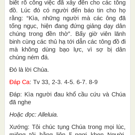
biết rõ công việc đã xảy đến cho các tông
đồ. Lúc đó có người đến báo tin cho họ
rằng: “Kìa, những người mà các ông đã
tống ngục, hiện đang đứng giảng dạy dân
chúng trong đền thờ”. Bấy giờ viên lãnh
binh cùng các thủ hạ tới dẫn các tông đồ đi
mà không dùng bạo lực, vì sợ bị dân
chúng ném đá.
Ðó là lời Chúa.
Ðáp Ca
: Tv 33, 2-3. 4-5. 6-7. 8-9
Ðáp: Kìa người đau khổ cầu cứu và Chúa
đã nghe
Hoặc đọc: Alleluia.
Xướng: Tôi chúc tụng Chúa trong mọi lúc,
miệng tôi hằng liên lỉ ngợi khen Người.