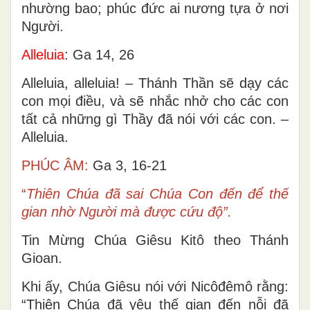
nhường bao; phúc đức ai nương tựa ở nơi
Người.
Alleluia
: Ga 14, 26
Alleluia, alleluia! – Thánh Thần sẽ dạy các
con mọi điều, và sẽ nhắc nhở cho các con
tất cả những gì Thầy đã nói với các con. –
Alleluia.
PHÚC ÂM:
Ga 3, 16-21
“
Thiên Chúa đã sai Chúa Con đến để thế
gian nhờ Người mà được cứu độ”.
Tin Mừng Chúa Giêsu Kitô theo Thánh
Gioan.
Khi ấy, Chúa Giêsu nói với Nicôđêmô rằng:
“Thiên Chúa đã yêu thế gian đến nỗi đã