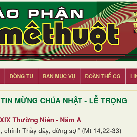
DÒNG TU
BAN MỤC VỤ
ĐOÀN THỂ CG
LI
TIN MỪNG CHÚA NHẬT - LỄ TRỌNG
 XIX Thường Niên - Năm A
, chính Thầy đây, đừng sợ!” (Mt 14,22-33)