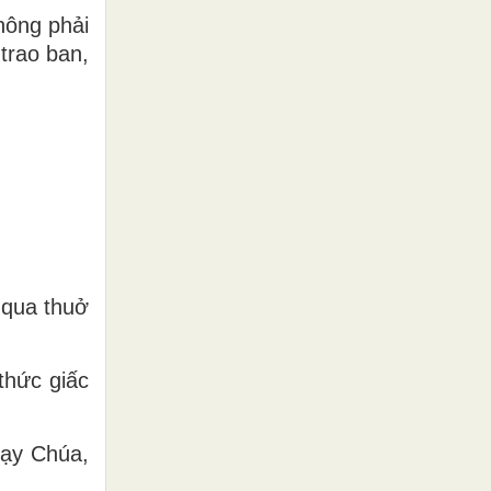
hông phải
trao ban,
 qua thuở
thức giấc
Lạy Chúa,