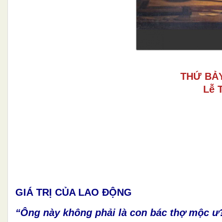
THỨ BẢ
Lễ 
GIÁ TRỊ CỦA LAO ĐỘNG
“Ông này không phải là con bác thợ mộc ư