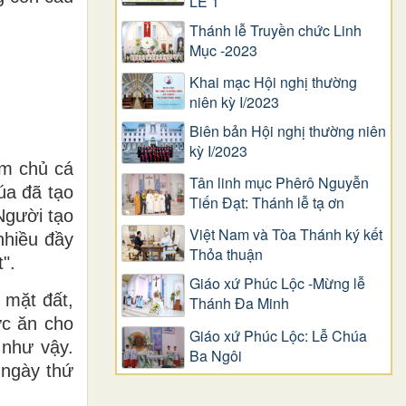
LỄ 1
Thánh lễ Truyền chức Linh
Mục -2023
Khai mạc Hội nghị thường
niên kỳ I/2023
Biên bản Hội nghị thường niên
kỳ I/2023
àm chủ cá
Tân linh mục Phêrô Nguyễn
húa đã tạo
Tiến Đạt: Thánh lễ tạ ơn
Người tạo
Việt Nam và Tòa Thánh ký kết
nhiều đầy
Thỏa thuận
".
Giáo xứ Phúc Lộc -Mừng lễ
 mặt đất,
Thánh Đa Minh
ức ăn cho
Giáo xứ Phúc Lộc: Lễ Chúa
 như vậy.
Ba Ngôi
 ngày thứ