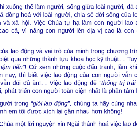
 xuống thế làm người, sống giữa loài người, đã 
ã đồng hoá với loài người, chia sẻ đời sống của lo
n và xã hội. Việc Chúa tự hạ làm con người lao 
cao cả, vì nâng con người lên địa vị cao là con 
 của lao động và vai trò của minh trong chương tr
biệt qua những thành tựu khoa học kỹ thuật… Tuy
hậm tiến”
! Cứ xem những cuộc đấu tranh, lắm khi
n nay, thì biết việc lao động của con người vẫn c
y vẫn đói đủ ăn!… Việc lao động để
“thống trị trái
 phát triển con người toàn diện nhất là phần tâm l
người trong
“giới lao động”,
chúng ta hãy cùng nhau
 anh em tôi được xích lại gần nhau hơn không!
 Chúa một lời nguyện xin Ngài thánh hoá việc lao 