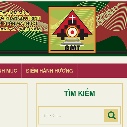
NH MỤC
ĐIỂM HÀNH HƯƠNG
TÌM KIẾM