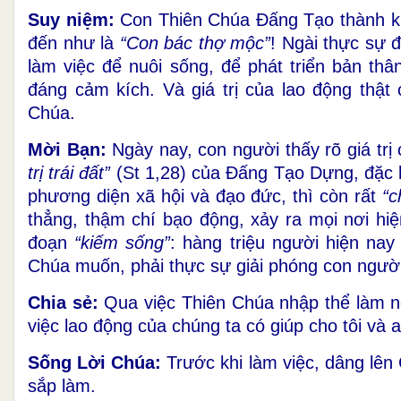
Suy niệm
:
Con Thiên Chúa Đấng Tạo thành khi
đến như là
“Con bác thợ mộc”
! Ngài thực sự đ
làm việc để nuôi sống, để phát triển bản thâ
đáng cảm kích. Và giá trị của lao động thật 
Chúa.
Mời Bạn
:
Ngày nay, con người thấy rõ giá trị
trị trái đất”
(St 1,28) của Đấng Tạo Dựng, đặc 
phương diện xã hội và đạo đức, thì còn rất
“c
thẳng, thậm chí bạo động, xảy ra mọi nơi hiệ
đoạn
“kiếm sống”
: hàng triệu người hiện na
Chúa muốn, phải thực sự giải phóng con người,
Chia sẻ
:
Qua việc Thiên Chúa nhập thể làm 
việc lao động của chúng ta có giúp cho tôi và
Sống Lời Chúa
:
Trước khi làm việc, dâng lên
sắp làm.