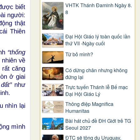
VHTK Thánh Đaminh Ngày 8.
được biết
8
ài người:
động thật
cái Thiên
Đại Hội Giáo lý toàn quốc lần
thứ VII -Ngày cuối
ình
“thống
Từ bỏ mình?
 nhiên về
 rất căng
Có dừng chân nhưng không
òn ở giai
đứng lại
 đất”
như
Trực tuyến Thánh lễ Bế mạc
inh.
Đại Hội Giáo Lý
Thông điệp Magnifica
 nhìn lại
Humanitas
Bài hát chủ đề ĐH Giới trẻ TG
động mình
Seoul 2027
ĐTC sẽ tông du Uruguay,