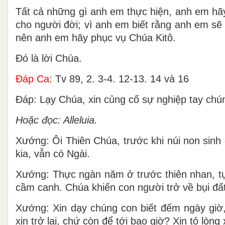
Tất cả những gì anh em thực hiện, anh em hã
cho người đời; vì anh em biết rằng anh em sẽ
nên anh em hãy phục vụ Chúa Kitô.
Ðó là lời Chúa.
Ðáp Ca
: Tv 89, 2. 3-4. 12-13. 14 và 16
Ðáp: Lạy Chúa, xin củng cố sự nghiệp tay chú
Hoặc đọc: Alleluia.
Xướng: Ôi Thiên Chúa, trước khi núi non sinh 
kia, vẫn có Ngài.
Xướng: Thực ngàn năm ở trước thiên nhan, t
cầm canh. Chúa khiến con người trở về bụi đất
Xướng: Xin dạy chúng con biết đếm ngày giờ,
xin trở lại, chứ còn để tới bao giờ? Xin tỏ lòng