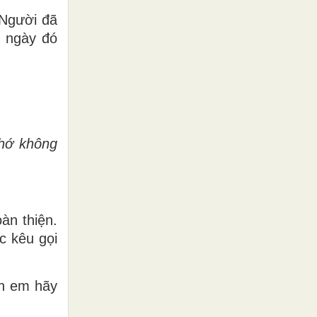
 Người đã
g ngày đó
chớ không
àn thiện.
c kêu gọi
nh em hãy