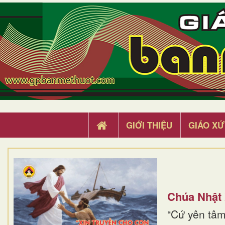
GIỚI THIỆU
GIÁO XỨ
Chúa Nhật
“Cứ yên tâm