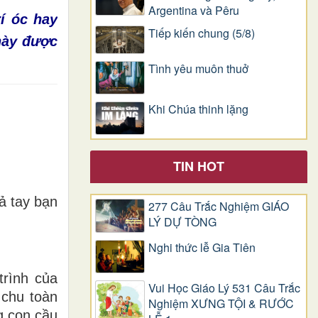
Argentina và Pêru
í óc hay
Tiếp kiến chung (5/8)
 này được
Tình yêu muôn thuở
Khi Chúa thinh lặng
TIN HOT
ả tay bạn
277 Câu Trắc Nghiệm GIÁO
LÝ DỰ TÒNG
Nghi thức lễ Gia Tiên
trình của
Vui Học Giáo Lý 531 Câu Trắc
 chu toàn
Nghiệm XƯNG TỘI & RƯỚC
g con cầu