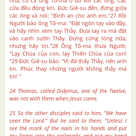
nhà, có cả ông Tô-ma ở đó với các ông. Các
cửa đều đóng kín. Đức Giê-su đến, đứng giữa
các ông và nói: "Bình an cho anh em."27 Rồi
Người bảo ông Tô-ma: "Đặt ngón tay vào đây,
và hãy nhìn xem tay Thầy. Đưa tay ra mà đặt
vào cạnh sườn Thầy. Đừng cứng lòng nữa,
nhưng hãy tin."28 Ông Tô-ma thưa Người:
"Lạy Chúa của con, lạy Thiên Chúa của con!
"29 Đức Giê-su bảo: "Vì đã thấy Thầy, nên anh
tin. Phúc thay những người không thấy mà
tin! "
24 Thomas, called Didymus, one of the Twelve,
was not with them when Jesus came.
25 So the other disciples said to him, "We have
seen the Lord." But he said to them, "Unless I
see the mark of the nails in his hands and put
my finger into the nailmarks and put my hand