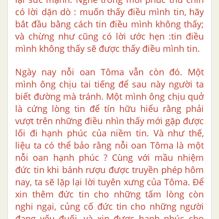
có lời dặn dò : muốn thấy điều mình tin, hãy
bắt đầu bằng cách tin điều mình không thấy;
và chừng như cũng có lời ước hẹn :tin điều
mình không thấy sẽ được thấy điều mình tin.
Ngày nay nỗi oan Tôma vẫn còn đó. Một
mình ông chịu tai tiếng để sau này người ta
biết đường mà tránh. Một mình ông chịu quở
là cứng lòng tin để tín hữu hiểu rằng phải
vượt trên những điều nhìn thấy mới gặp được
lối đi hạnh phúc của niềm tin. Và như thế,
liệu ta có thể bảo rằng nỗi oan Tôma là một
nỗi oan hạnh phúc ? Cùng với mầu nhiệm
đức tin khi bánh rượu được truyền phép hôm
nay, ta sẽ lặp lại lời tuyên xưng của Tôma. Để
xin thêm đức tin cho những tấm lòng còn
nghi ngại, củng cố đức tin cho những người
đang yếu đuối, và xin được hạnh phúc cho