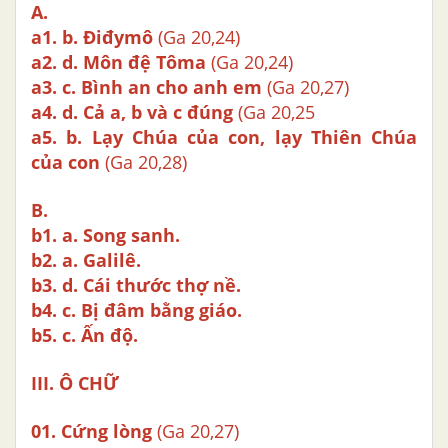
A.
a1.
b. Điđymô
(Ga 20,24)
a2.
d. Môn đệ Tôma
(Ga 20,24)
a3.
c. Bình an cho anh em
(Ga 20,27)
a4.
d. Cả a, b và c đúng
(Ga 20,25
a5. b. Lạy Chúa của con, lạy Thiên Chúa
của con
(Ga 20,28)
B.
b1. a. Song sanh.
b2.
a. Galilê.
b3.
d. Cái thước thợ nề.
b4. c. Bị đâm bằng giáo.
b5.
c. Ấn độ.
III. Ô CHỮ
01.
Cứng lòng
(Ga 20,27)