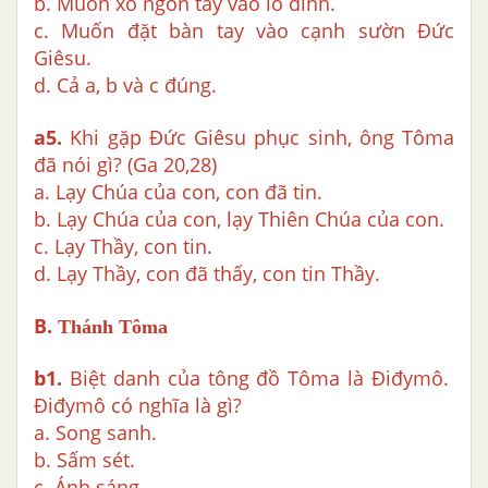
b. Muốn xỏ ngón tay vào lỗ đinh.
c. Muốn đặt bàn tay vào cạnh sườn Đức
Giêsu.
d. Cả a, b và c đúng.
a5.
Khi gặp Đức Giêsu phục sinh, ông Tôma
đã nói gì? (Ga 20,28)
a. Lạy Chúa của con, con đã tin.
b. Lạy Chúa của con, lạy Thiên Chúa của con.
c. Lạy Thầy, con tin.
d. Lạy Thầy, con đã thấy, con tin Thầy.
B.
Thánh Tôma
b1.
Biệt danh của tông đồ Tôma là Điđymô.
Điđymô có nghĩa là gì?
a. Song sanh.
b. Sấm sét.
c. Ánh sáng.