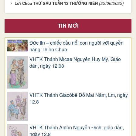
(22/06/2022)
Lời Chúa THỨ SÁU TUẦN 12 THƯỜNG NIÊN
TIN MỚI
Đức tin – chiếc cầu nối con người với quyền
năng Thiên Chúa
VHTK Thánh Micae Nguyễn Huy Mỹ, Giáo
dân, ngày 12.08
VHTK Thánh Giacôbê Ðỗ Mai Năm, Lm, ngày
12.8
VHTK Thánh Antôn Nguyễn Ðích, giáo dân,
ngày 12.8