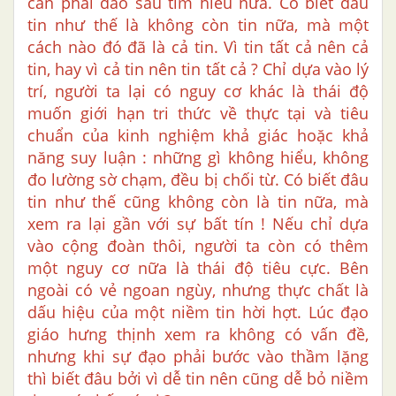
cần phải đào sâu tìm hiểu nữa. Có biết đâu
tin như thế là không còn tin nữa, mà một
cách nào đó đã là cả tin. Vì tin tất cả nên cả
tin, hay vì cả tin nên tin tất cả ? Chỉ dựa vào lý
trí, người ta lại có nguy cơ khác là thái độ
muốn giới hạn tri thức về thực tại và tiêu
chuẩn của kinh nghiệm khả giác hoặc khả
năng suy luận : những gì không hiểu, không
đo lường sờ chạm, đều bị chối từ. Có biết đâu
tin như thế cũng không còn là tin nữa, mà
xem ra lại gần với sự bất tín ! Nếu chỉ dựa
vào cộng đoàn thôi, người ta còn có thêm
một nguy cơ nữa là thái độ tiêu cực. Bên
ngoài có vẻ ngoan ngùy, nhưng thực chất là
dấu hiệu của một niềm tin hời hợt. Lúc đạo
giáo hưng thịnh xem ra không có vấn đề,
nhưng khi sự đạo phải bước vào thầm lặng
thì biết đâu bởi vì dễ tin nên cũng dễ bỏ niềm