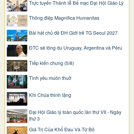
Trực tuyến Thánh lễ Bế mạc Đại Hội Giáo Lý
Thông điệp Magnifica Humanitas
Bài hát chủ đề ĐH Giới trẻ TG Seoul 2027
ĐTC sẽ tông du Uruguay, Argentina và Pêru
Tiếp kiến chung (5/8)
Tình yêu muôn thuở
Khi Chúa thinh lặng
Đại Hội Giáo lý toàn quốc lần thứ VII - Ngày
thứ 3
Giá Trị Của Khổ Ðau Và Từ Bỏ