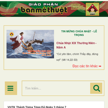
TRANG NHẤT
GIỚI THIỆU
GIÁO XỨ
TIN MỪNG CHÚA NHẬT - LỄ
DÒNG TU
TRỌNG
BAN MỤC VỤ
Chúa Nhật XIX Thường Niên -
Năm A
ĐOÀN THỂ CG
“Cứ yên tâm, chính Thầy đây, đừng
sợ!” (Mt 14,22-33)
LINH MỤC
Đọc các tin khác ➥
ĐIỂM HÀNH HƯƠNG
VHTK Thánh Tôma Tông Đồ Ngày 3 tháng 7