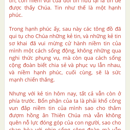
tin, còn niềm vui của đời tín hữu lại là tin để
được thấy Chúa. Tin như thế là một hạnh
phúc.
Trong hạnh phúc ấy, sau này các tông đồ đã
qui tụ cho Chúa những kẻ tin, và những kẻ tin
sơ khai đã vui mừng cử hành niềm tin của
mình một cách sống động, không những qua
nghi thức phụng vụ, mà còn qua cách sống
cộng đoàn biết chia sẻ và phục vụ lẫn nhau,
và niềm hạnh phúc, cuối cùng, sẽ là sức
mạnh chiến thắng.
Nhưng với kẻ tin hôm nay, tất cả vẫn còn ở
phía trước. Bổn phận của ta là phải khổ công
vun đắp niềm tin của mình sao cho thắm
đượm hồng ân Thiên Chúa mà vẫn không
quên nỗ lực đóng góp của con người, sao cho
chan hòa với nhịp sống cộng đoàn mà vẫn