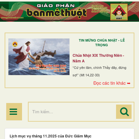
TRANG NHẤT
GIỚI THIỆU
GIÁO XỨ
TIN MỪNG CHÚA NHẬT - LỄ
DÒNG TU
TRỌNG
BAN MỤC VỤ
Chúa Nhật XIX Thường Niên -
Năm A
ĐOÀN THỂ CG
“Cứ yên tâm, chính Thầy đây, đừng
sợ!” (Mt 14,22-33)
LINH MỤC
Đọc các tin khác ➥
ĐIỂM HÀNH HƯƠNG
Lịch mục vụ tháng 11.2025 của Đức Giám Mục