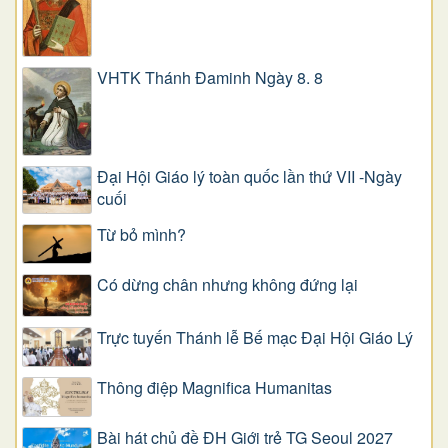
VHTK Thánh Đaminh Ngày 8. 8
Đại Hội Giáo lý toàn quốc lần thứ VII -Ngày
cuối
Từ bỏ mình?
Có dừng chân nhưng không đứng lại
Trực tuyến Thánh lễ Bế mạc Đại Hội Giáo Lý
Thông điệp Magnifica Humanitas
Bài hát chủ đề ĐH Giới trẻ TG Seoul 2027