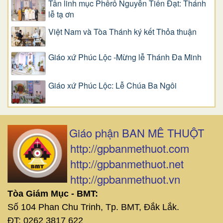
Tân linh mục Phêrô Nguyễn Tiến Đạt: Thánh
lễ tạ ơn
Việt Nam và Tòa Thánh ký kết Thỏa thuận
Giáo xứ Phúc Lộc -Mừng lễ Thánh Đa Minh
Giáo xứ Phúc Lộc: Lễ Chúa Ba Ngôi
Giáo phận BAN MÊ THUỘT
http://gpbanmethuot.com
http://gpbanmethuot.net
http://gpbanmethuot.vn
Tòa Giám Mục - BMT:
Số 104 Phan Chu Trinh, Tp. BMT, Đắk Lắk.
ĐT: 0262 3817 622