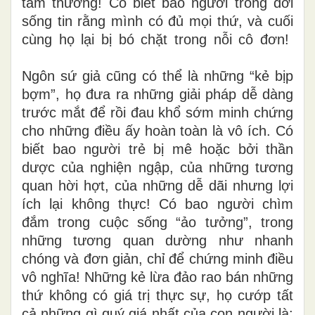
tầm thường! Có biết bao người trong đời
sống tin rằng mình có đủ mọi thứ, và cuối
cùng họ lại bị bó chặt trong nỗi cô đơn!
Ngôn sứ giả cũng có thể là những “kẻ bịp
bợm”, họ đưa ra những giải pháp dễ dàng
trước mắt để rồi đau khổ sớm minh chứng
cho những điều ấy hoàn toàn là vô ích. Có
biết bao người trẻ bị mê hoặc bởi thần
dược của nghiện ngập, của những tương
quan hời hợt, của những dễ dãi nhưng lợi
ích lại không thực! Có bao người chìm
đắm trong cuộc sống “ảo tưởng”, trong
những tương quan dường như nhanh
chóng và đơn giản, chỉ để chứng minh điều
vô nghĩa! Những kẻ lừa đảo rao bán những
thứ không có giá trị thực sự, họ cướp tất
cả những gì quý giá nhất của con người là: