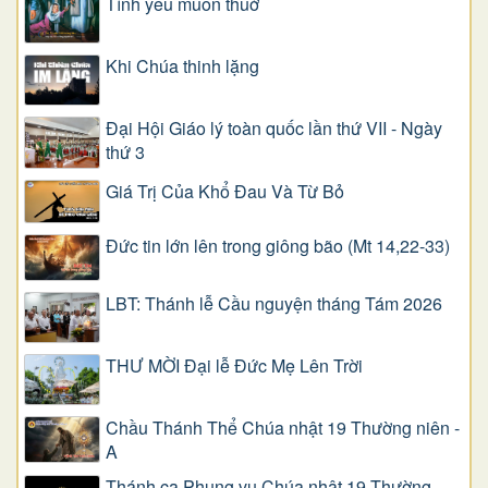
Tình yêu muôn thuở
Khi Chúa thinh lặng
Đại Hội Giáo lý toàn quốc lần thứ VII - Ngày
thứ 3
Giá Trị Của Khổ Ðau Và Từ Bỏ
Đức tin lớn lên trong giông bão (Mt 14,22-33)
LBT: Thánh lễ Cầu nguyện tháng Tám 2026
THƯ MỜI Đại lễ Đức Mẹ Lên Trời
Chầu Thánh Thể Chúa nhật 19 Thường niên -
A
Thánh ca Phụng vụ Chúa nhật 19 Thường