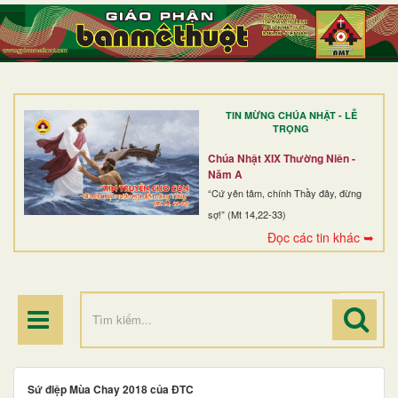
TRANG NHẤT
GIỚI THIỆU
GIÁO XỨ
TIN MỪNG CHÚA NHẬT - LỄ
DÒNG TU
TRỌNG
BAN MỤC VỤ
Chúa Nhật XIX Thường Niên -
Năm A
ĐOÀN THỂ CG
“Cứ yên tâm, chính Thầy đây, đừng
sợ!” (Mt 14,22-33)
LINH MỤC
Đọc các tin khác ➥
ĐIỂM HÀNH HƯƠNG
Sứ điệp Mùa Chay 2018 của ĐTC