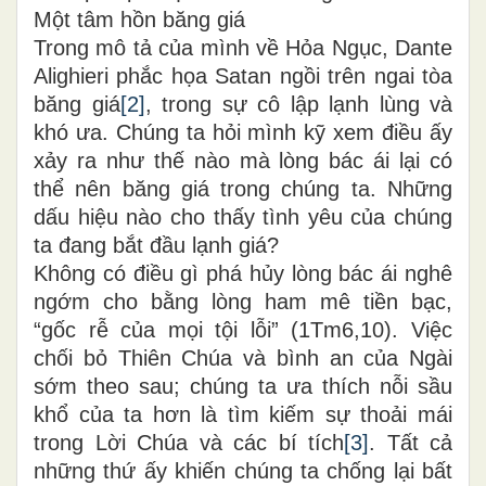
Một tâm hồn băng giá
Trong mô tả của mình về Hỏa Ngục, Dante
Alighieri phắc họa Satan ngồi trên ngai tòa
băng giá
[2]
, trong sự cô lập lạnh lùng và
khó ưa. Chúng ta hỏi mình kỹ xem điều ấy
xảy ra như thế nào mà lòng bác ái lại có
thể nên băng giá trong chúng ta. Những
dấu hiệu nào cho thấy tình yêu của chúng
ta đang bắt đầu lạnh giá?
Không có điều gì phá hủy lòng bác ái nghê
ngớm cho bằng lòng ham mê tiền bạc,
“gốc rễ của mọi tội lỗi” (1Tm6,10). Việc
chối bỏ Thiên Chúa và bình an của Ngài
sớm theo sau; chúng ta ưa thích nỗi sầu
khổ của ta hơn là tìm kiếm sự thoải mái
trong Lời Chúa và các bí tích
[3]
. Tất cả
những thứ ấy khiến chúng ta chống lại bất