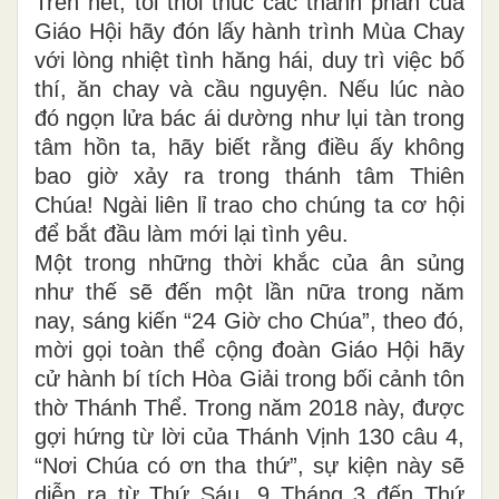
Trên hết, tôi thôi thúc các thành phần của
Giáo Hội hãy đón lấy hành trình Mùa Chay
với lòng nhiệt tình hăng hái, duy trì việc bố
thí, ăn chay và cầu nguyện. Nếu lúc nào
đó ngọn lửa bác ái dường như lụi tàn trong
tâm hồn ta, hãy biết rằng điều ấy không
bao giờ xảy ra trong thánh tâm Thiên
Chúa! Ngài liên lỉ trao cho chúng ta cơ hội
để bắt đầu làm mới lại tình yêu.
Một trong những thời khắc của ân sủng
như thế sẽ đến một lần nữa trong năm
nay, sáng kiến “24 Giờ cho Chúa”, theo đó,
mời gọi toàn thể cộng đoàn Giáo Hội hãy
cử hành bí tích Hòa Giải trong bối cảnh tôn
thờ Thánh Thể. Trong năm 2018 này, được
gợi hứng từ lời của Thánh Vịnh 130 câu 4,
“Nơi Chúa có ơn tha thứ”, sự kiện này sẽ
diễn ra từ Thứ Sáu, 9 Tháng 3 đến Thứ