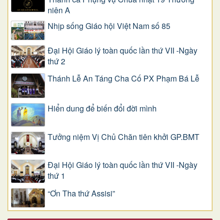
niên A
Nhịp sống Giáo hội Việt Nam số 85
Đại Hội Giáo lý toàn quốc lần thứ VII -Ngày
thứ 2
Thánh Lễ An Táng Cha Cố PX Phạm Bá Lễ
Hiển dung để biến đổi đời mình
Tưởng niệm Vị Chủ Chăn tiên khởi GP.BMT
Đại Hội Giáo lý toàn quốc lần thứ VII -Ngày
thứ 1
“Ơn Tha thứ Assisi”