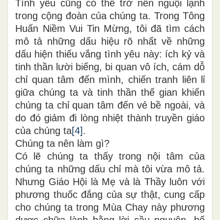
Tình yêu cũng có thể trở nên nguội lạnh
trong cộng đoàn của chúng ta. Trong Tông
Huấn Niềm Vui Tin Mừng, tôi đã tìm cách
mô tả những dấu hiệu rõ nhất về những
dấu hiện thiếu vắng tình yêu này: ích kỷ và
tinh thần lười biếng, bi quan vô ích, cám dỗ
chỉ quan tâm đến mình, chiến tranh liên lỉ
giữa chúng ta và tinh thần thế gian khiến
chúng ta chỉ quan tâm đến vẻ bề ngoài, và
do đó giảm đi lòng nhiệt thành truyền giáo
của chúng ta
[4]
.
Chúng ta nên làm gì?
Có lẽ chúng ta thấy trong nội tâm của
chúng ta những dấu chỉ mà tôi vừa mô tả.
Nhưng Giáo Hội là Mẹ và là Thầy luôn với
phương thuốc đắng của sự thật, cung cấp
cho chúng ta trong Mùa Chay này phương
dược chữa lành bằng lời cầu nguyện, bố