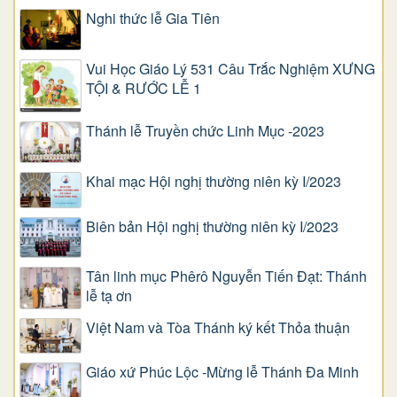
Nghi thức lễ Gia Tiên
Vui Học Giáo Lý 531 Câu Trắc Nghiệm XƯNG
TỘI & RƯỚC LỄ 1
Thánh lễ Truyền chức Linh Mục -2023
Khai mạc Hội nghị thường niên kỳ I/2023
Biên bản Hội nghị thường niên kỳ I/2023
Tân linh mục Phêrô Nguyễn Tiến Đạt: Thánh
lễ tạ ơn
Việt Nam và Tòa Thánh ký kết Thỏa thuận
Giáo xứ Phúc Lộc -Mừng lễ Thánh Đa Minh