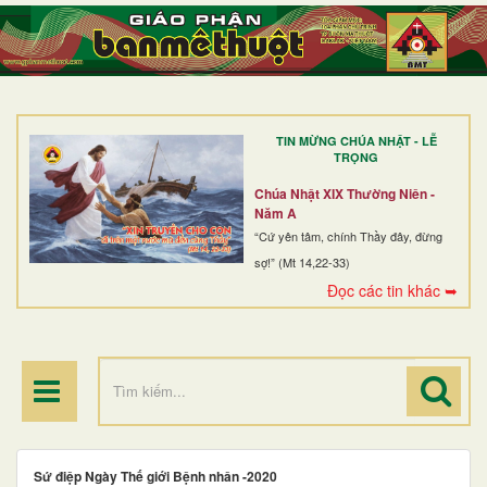
TRANG NHẤT
GIỚI THIỆU
GIÁO XỨ
TIN MỪNG CHÚA NHẬT - LỄ
DÒNG TU
TRỌNG
BAN MỤC VỤ
Chúa Nhật XIX Thường Niên -
Năm A
ĐOÀN THỂ CG
“Cứ yên tâm, chính Thầy đây, đừng
sợ!” (Mt 14,22-33)
LINH MỤC
Đọc các tin khác ➥
ĐIỂM HÀNH HƯƠNG
Sứ điệp Ngày Thế giới Bệnh nhân -2020