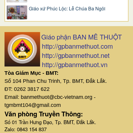
Giáo xứ Phúc Lộc: Lễ Chúa Ba Ngôi
Giáo phận BAN MÊ THUỘT
http://gpbanmethuot.com
http://gpbanmethuot.net
http://gpbanmethuot.vn
Tòa Giám Mục - BMT:
Số 104 Phan Chu Trinh, Tp. BMT, Đắk Lắk.
ĐT: 0262 3817 622
Email: banmethuot@cbc-vietnam.org -
tgmbmt104@gmail.com
Văn phòng Truyền Thông:
Số 01 Trần Hưng Đạo, Tp. BMT, Đắk Lắk.
Zalo: 0843 154 837