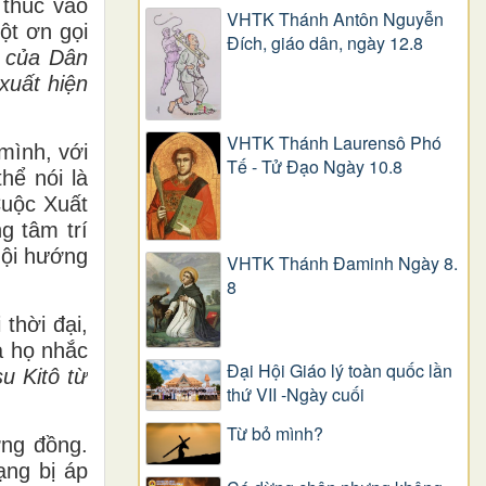
 thúc vào
VHTK Thánh Antôn Nguyễn
ột ơn gọi
Ðích, giáo dân, ngày 12.8
g của Dân
xuất hiện
VHTK Thánh Laurensô Phó
mình, với
Tế - Tử Đạo Ngày 10.8
hể nói là
Cuộc Xuất
g tâm trí
Hội hướng
VHTK Thánh Đaminh Ngày 8.
8
thời đại,
a họ nhắc
Đại Hội Giáo lý toàn quốc lần
u Kitô từ
thứ VII -Ngày cuối
Từ bỏ mình?
ơng đồng.
ạng bị áp