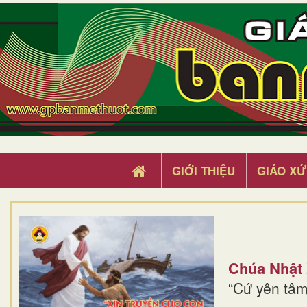
GIỚI THIỆU
GIÁO XỨ
Chúa Nhật
“Cứ yên tâm