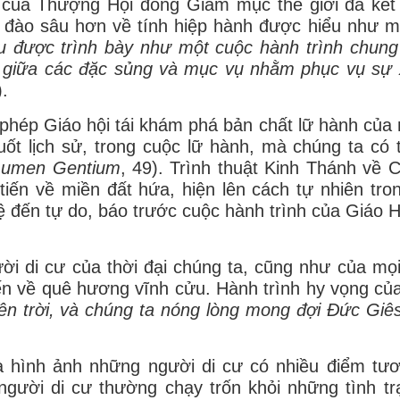
I của Thượng Hội đồng Giám mục thế giới đã kết
 đào sâu hơn về tính hiệp hành được hiểu như m
u được trình bày như một cuộc hành trình chun
u giữa các đặc sủng và mục vụ nhằm phục vụ sự 
.
phép Giáo hội tái khám phá bản chất lữ hành của 
ốt lịch sử, trong cuộc lữ hành, mà chúng ta có t
Lumen Gentium
, 49). Trình thuật Kinh Thánh về 
tiến về miền đất hứa, hiện lên cách tự nhiên tron
 lệ đến tự do, báo trước cuộc hành trình của Giáo 
i di cư của thời đại chúng ta, cũng như của mọi 
n về quê hương vĩnh cửu. Hành trình hy vọng củ
n trời, và chúng ta nóng lòng mong đợi Ðức Giês
à hình ảnh những người di cư có nhiều điểm tư
gười di cư thường chạy trốn khỏi những tình tr