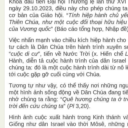
Khoá đầu tiên Đại hội Thường lệ lần thứ XV
ngày 29.10.2023, điều này cho phép chúng ta
cơ bản của Giáo hội. “
T
ính hiệp hành chủ yế
Thiên Chúa, như một cuộc đối thoại hữu hiệ
của Vương quốc
” (Báo cáo tổng hợp, Nhập đề)
Việc nhấn mạnh vào chiều kích hiệp hành cho 
tư cách là Dân Chúa trên hành trình xuyên su
“
cuộc di cư
”, tiến về Nước Trời (x. Hiến chế
Hành, diễn tả cuộc hành trình của dân Israel 
chúng ta: đó là một cuộc hành trình dài từ nô
tới cuộc gặp gỡ cuối cùng với Chúa.
Tương tự như vậy, có thể thấy nơi những ngườ
một hình ảnh sống động về Dân Chúa đang tiế
nhở chúng ta rằng: “
Quê hương chúng ta ở trê
trời đến cứu chúng ta
” (
Pl
3,20).
Hình ảnh cuộc xuất hành trong Kinh thánh v
Giống như dân Israel vào thời Môsê, những n