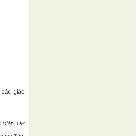
các giáo
c Diệp, OP
Thánh Tâm