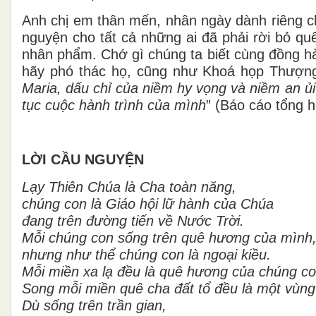
Anh chị em thân mến, nhân ngày dành riêng ch
nguyện cho tất cả những ai đã phải rời bỏ q
nhân phẩm. Chớ gì chúng ta biết cùng đồng hà
hãy phó thác họ, cũng như Khoá họp Thượng 
Maria, dấu chỉ của niềm hy vọng và niềm an ủ
tục cuộc hành trình của mình
” (Báo cáo tổng h
LỜI CẦU NGUYỆN
Lạy Thiên Chúa là Cha toàn năng,
chúng con là Giáo hội lữ hành của Chúa
đang trên đường tiến về Nước Trời.
Mỗi chúng con sống trên quê hương của mình
nhưng như thể chúng con là ngoại kiều.
Mỗi miền xa lạ đều là quê hương của chúng co
Song mỗi miền quê cha đất tổ đều là một vùng 
Dù sống trên trần gian,