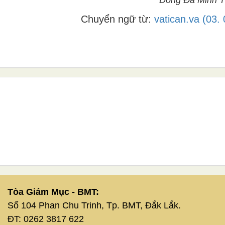
Chuyển ngữ từ:
vatican.va (03.
Tòa Giám Mục - BMT:
Số 104 Phan Chu Trinh, Tp. BMT, Đắk Lắk.
ĐT: 0262 3817 622