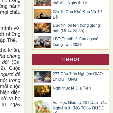
thứ VII - Ngày thứ 3
đồng hành
Giá Trị Của Khổ Ðau Và Từ
 mọi châu
Bỏ
Đức tin lớn lên trong giông
 mình với
bão (Mt 14,22-33)
với những
LBT: Thánh lễ Cầu nguyện
hập Thể.
tháng Tám 2026
khó khăn,
nhà chúng
TIN HOT
p đỡ
” (Bài
19). Cuộc
277 Câu Trắc Nghiệm GIÁO
c ngươi đã
LÝ DỰ TÒNG
một trong
 mỗi cuộc
Nghi thức lễ Gia Tiên
hiện diện
bởi vì họ
Vui Học Giáo Lý 531 Câu Trắc
III, ngày
Nghiệm XƯNG TỘI & RƯỚC