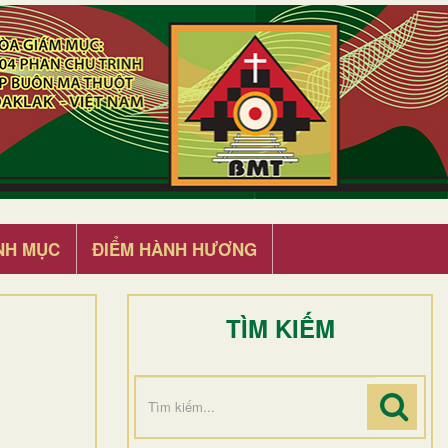
NH MỤC
ĐIỂM HÀNH HƯƠNG
TÌM KIẾM