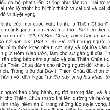
hiếu cơ hội phát triển. Giống như dân Do Thái tron
trên lộ trình: họ bị thử thách vì cái đói và cái k
dỗ vì tuyệt vọng.
Hành, của mọi cuộc xuất hành, là Thiên Chúa đi
on cái Ngài ở mọi nơi và mọi thời. Sự hiện diện 
h sử cứu độ: “
C
hính Ðức Chúa, Thiên Chúa của a
bỏ rơi anh em
” (
Đnl
31,6). Đối với những người rờ
iều hình thức khác nhau: cột mây và cột lửa dẫn
nh giữ Hòm Giao ước, làm cho sự gần gũi của T
n rắn đồng bảo đảm sự bảo vệ của Thiên Chúa (x
của Thiên Chúa dành cho những người đói khát. L
ích. Trong triều đại Đavít, Thiên Chúa đã chọn ở 
hành với dân Ngài, “
từ lều này sang lều khác, t
ư người bạn đồng hành, người hướng dẫn, và là 
h cho Thiên Chúa trước khi lên đường và hướn
ọ tìm thấy niềm an ủi trong những lúc tuyệt vọng.
ốt lành. Với Ngài, họ giãi bày niềm hy vọng của m