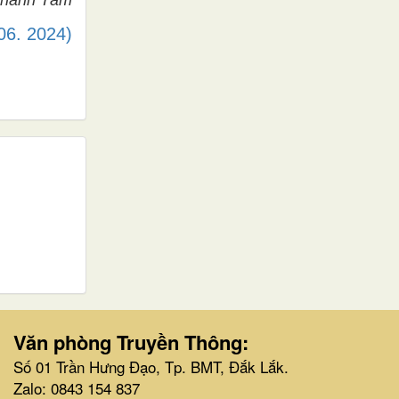
 06. 2024)
Văn phòng Truyền Thông:
Số 01 Trần Hưng Đạo, Tp. BMT, Đắk Lắk.
Zalo: 0843 154 837