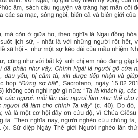
Phúc âm, sách cầu nguyện và tràng hạt mân côi 
a các sa mạc, sông ngòi, biển cả và biên giới của
, mà còn ở giữa họ, theo nghĩa là Ngài đồng hóa
ốt lịch sử, - nhất là với những người rốt hết, 
 lề xã hội -, như một sự kéo dài của mầu nhiệm N
 cư, cũng như với bất kỳ anh chị em nào đang gặp 
ài đã phán như vậy. Chính Ngài là người gõ cửa 
ng, đau yếu, bị cầm tù, xin được tiếp nhận và giú
c họp “
Đừng sợ hãi
”, Sacrofano, ngày 15.02.20
) không còn nghi ngờ gì nữa: “
Ta là khách lạ, cá
ật các ngươi: mỗi lần các ngươi làm như thế cho 
c ngươi đã làm cho chính Ta vậy
” (c. 40). Do đó,
 và là một cơ hội đầy ơn cứu độ, vì Chúa Giêsu 
 ta. Theo nghĩa này, người nghèo cứu chúng ta, 
(x. Sứ điệp Ngày Thế giới Người nghèo lần thứ 