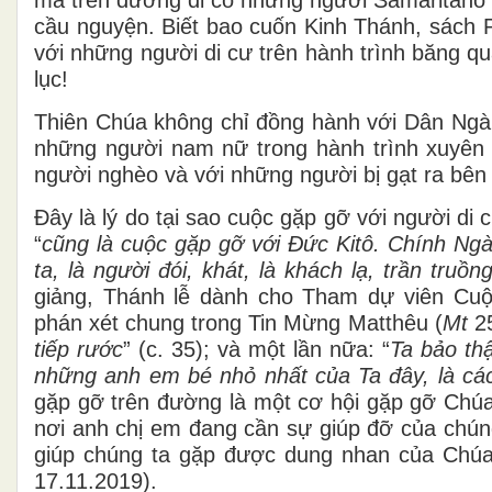
cầu nguyện. Biết bao cuốn Kinh Thánh, sách 
với những người di cư trên hành trình băng qu
lục!
Thiên Chúa không chỉ đồng hành với Dân Ngài
những người nam nữ trong hành trình xuyên su
người nghèo và với những người bị gạt ra bên
Đây là lý do tại sao cuộc gặp gỡ với người di
“
cũng là cuộc gặp gỡ với Đức Kitô. Chính Ng
ta, là người đói, khát, là khách lạ, trần truồ
giảng, Thánh lễ dành cho Tham dự viên Cuộ
phán xét chung trong Tin Mừng Matthêu (
Mt
25
tiếp rước
” (c. 35); và một lần nữa: “
Ta bảo th
những anh em bé nhỏ nhất của Ta đây, là cá
gặp gỡ trên đường là một cơ hội gặp gỡ Chúa;
nơi anh chị em đang cần sự giúp đỡ của chúng
giúp chúng ta gặp được dung nhan của Chúa 
17.11.2019).