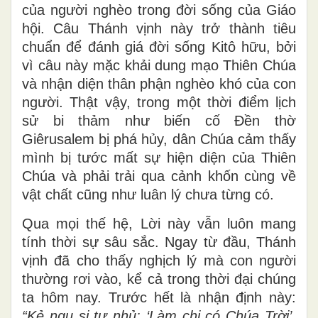
của người nghèo trong đời sống của Giáo
hội. Câu Thánh vịnh này trở thành tiêu
chuẩn để đánh giá đời sống Kitô hữu, bởi
vì câu này mặc khải dung mạo Thiên Chúa
và nhận diện thân phận nghèo khó của con
người. Thật vậy, trong một thời điểm lịch
sử bi thảm như biến cố Đền thờ
Giêrusalem bị phá hủy, dân Chúa cảm thấy
mình bị tước mất sự hiện diện của Thiên
Chúa và phải trải qua cảnh khốn cùng về
vật chất cũng như luân lý chưa từng có.
Qua mọi thế hệ, Lời này vẫn luôn mang
tính thời sự sâu sắc. Ngay từ đầu, Thánh
vịnh đã cho thấy nghịch lý mà con người
thường rơi vào, kể cả trong thời đại chúng
ta hôm nay. Trước hết là nhận định này:
“Kẻ ngu si tự nhủ: ‘Làm chi có Chúa Trời’.