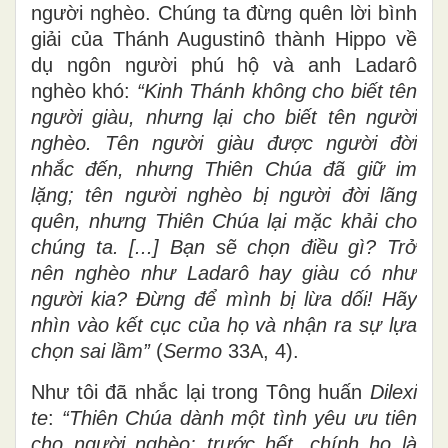
người nghèo. Chúng ta đừng quên lời bình
giải của Thánh Augustinô thành Hippo về
dụ ngôn người phú hộ và anh Ladarô
nghèo khó:
“Kinh Thánh không cho biết tên
người giàu, nhưng lại cho biết tên người
nghèo. Tên người giàu được người đời
nhắc đến, nhưng Thiên Chúa đã giữ im
lặng; tên người nghèo bị người đời lãng
quên, nhưng Thiên Chúa lại mặc khải cho
chúng ta. [...] Bạn sẽ chọn điều gì? Trở
nên nghèo như Ladarô hay giàu có như
người kia? Đừng để mình bị lừa dối! Hãy
nhìn vào kết cục của họ và nhận ra sự lựa
chọn sai lầm”
(
Sermo
33A, 4).
Như tôi đã nhắc lại trong Tông huấn
Dilexi
te
:
“Thiên Chúa dành một tình yêu ưu tiên
cho người nghèo: trước hết, chính họ là