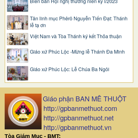
Biên bản Hội nghị thường niên kỳ I/2023
Tân linh mục Phêrô Nguyễn Tiến Đạt: Thánh
lễ tạ ơn
Việt Nam và Tòa Thánh ký kết Thỏa thuận
Giáo xứ Phúc Lộc -Mừng lễ Thánh Đa Minh
Giáo xứ Phúc Lộc: Lễ Chúa Ba Ngôi
Giáo phận BAN MÊ THUỘT
http://gpbanmethuot.com
http://gpbanmethuot.net
http://gpbanmethuot.vn
Tòa Giám Mục - BMT: