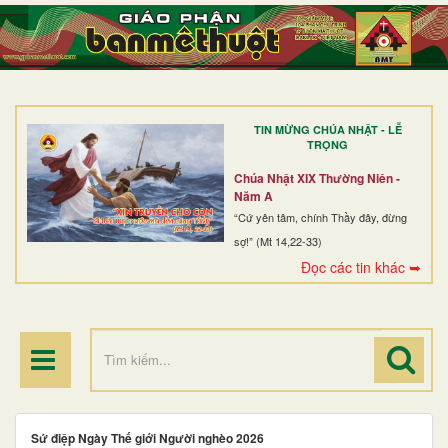
TRANG NHẤT
GIỚI THIỆU
GIÁO XỨ
TIN MỪNG CHÚA NHẬT - LỄ
DÒNG TU
TRỌNG
BAN MỤC VỤ
Chúa Nhật XIX Thường Niên -
Năm A
ĐOÀN THỂ CG
“Cứ yên tâm, chính Thầy đây, đừng
sợ!” (Mt 14,22-33)
LINH MỤC
Đọc các tin khác ➥
ĐIỂM HÀNH HƯƠNG
Sứ điệp Ngày Thế giới Người nghèo 2026