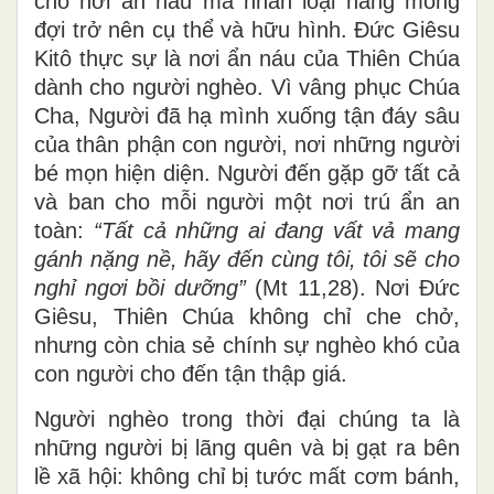
cho nơi ẩn náu mà nhân loại hằng mong
đợi trở nên cụ thể và hữu hình. Đức Giêsu
Kitô thực sự là nơi ẩn náu của Thiên Chúa
dành cho người nghèo. Vì vâng phục Chúa
Cha, Người đã hạ mình xuống tận đáy sâu
của thân phận con người, nơi những người
bé mọn hiện diện. Người đến gặp gỡ tất cả
và ban cho mỗi người một nơi trú ẩn an
toàn:
“Tất cả những ai đang vất vả mang
gánh nặng nề, hãy đến cùng tôi, tôi sẽ cho
nghỉ ngơi bồi dưỡng”
(Mt 11,28). Nơi Đức
Giêsu, Thiên Chúa không chỉ che chở,
nhưng còn chia sẻ chính sự nghèo khó của
con người cho đến tận thập giá.
Người nghèo trong thời đại chúng ta là
những người bị lãng quên và bị gạt ra bên
lề xã hội: không chỉ bị tước mất cơm bánh,