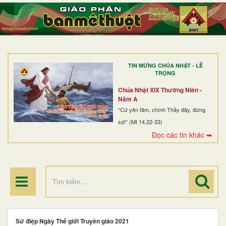
TRANG NHẤT
GIỚI THIỆU
GIÁO XỨ
TIN MỪNG CHÚA NHẬT - LỄ
DÒNG TU
TRỌNG
BAN MỤC VỤ
Chúa Nhật XIX Thường Niên -
Năm A
ĐOÀN THỂ CG
“Cứ yên tâm, chính Thầy đây, đừng
sợ!” (Mt 14,22-33)
LINH MỤC
Đọc các tin khác ➥
ĐIỂM HÀNH HƯƠNG
Sứ điệp Ngày Thế giới Truyền giáo 2021