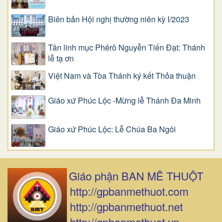
Biên bản Hội nghị thường niên kỳ I/2023
Tân linh mục Phêrô Nguyễn Tiến Đạt: Thánh
lễ tạ ơn
Việt Nam và Tòa Thánh ký kết Thỏa thuận
Giáo xứ Phúc Lộc -Mừng lễ Thánh Đa Minh
Giáo xứ Phúc Lộc: Lễ Chúa Ba Ngôi
Giáo phận BAN MÊ THUỘT
http://gpbanmethuot.com
http://gpbanmethuot.net
http://gpbanmethuot.vn