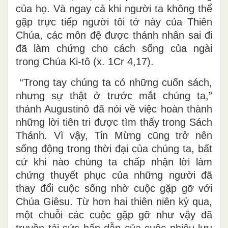
của họ. Và ngay cả khi người ta không thể
gặp trực tiếp người tôi tớ này của Thiên
Chúa, các môn đệ được thánh nhân sai đi
đã làm chứng cho cách sống của ngài
trong Chúa Ki-tô (x. 1Cr 4,17).
“Trong tay chúng ta có những cuốn sách,
nhưng sự thật ở trước mắt chúng ta,”
thánh Augustinô đã nói về việc hoàn thành
những lời tiên tri được tìm thấy trong Sách
Thánh. Vì vậy, Tin Mừng cũng trở nên
sống động trong thời đại của chúng ta, bất
cứ khi nào chúng ta chấp nhận lời làm
chứng thuyết phục của những người đã
thay đổi cuộc sống nhờ cuộc gặp gỡ với
Chúa Giêsu. Từ hơn hai thiên niên kỷ qua,
một chuỗi các cuộc gặp gỡ như vậy đã
truyền tải sức hấp dẫn của cuộc phiêu lưu