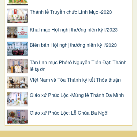
Thánh lễ Truyền chức Linh Mục -2023
Khai mạc Hội nghị thường niên kỳ I/2023
Biên bản Hội nghị thường niên kỳ I/2023
Tân linh mục Phêrô Nguyễn Tiến Đạt: Thánh
lễ tạ ơn
Việt Nam và Tòa Thánh ký kết Thỏa thuận
Giáo xứ Phúc Lộc -Mừng lễ Thánh Đa Minh
Giáo xứ Phúc Lộc: Lễ Chúa Ba Ngôi