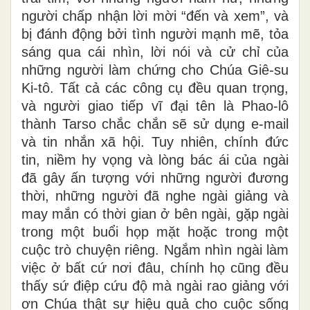
người chấp nhận lời mời “đến và xem”, và
bị đánh động bởi tình người mạnh mẽ, tỏa
sáng qua cái nhìn, lời nói và cử chỉ của
những người làm chứng cho Chúa Giê-su
Ki-tô. Tất cả các công cụ đều quan trọng,
và người giao tiếp vĩ đại tên là Phao-lô
thành Tarso chắc chắn sẽ sử dụng e-mail
và tin nhắn xã hội. Tuy nhiên, chính đức
tin, niềm hy vọng và lòng bác ái của ngài
đã gây ấn tượng với những người đương
thời, những người đã nghe ngài giảng và
may mắn có thời gian ở bên ngài, gặp ngài
trong một buổi họp mặt hoặc trong một
cuộc trò chuyện riêng. Ngắm nhìn ngài làm
việc ở bất cứ nơi đâu, chính họ cũng đều
thấy sứ điệp cứu độ mà ngài rao giảng với
ơn Chúa thật sự hiệu quả cho cuộc sống