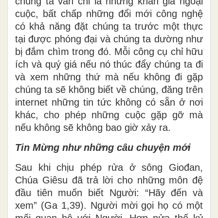
chúng ta vẫn chỉ là những khán giả ngoại
cuộc, bất chấp những đổi mới công nghệ
có khả năng đặt chúng ta trước một thực
tại được phóng đại và chúng ta dường như
bị đắm chìm trong đó. Mỗi công cụ chỉ hữu
ích và quý giá nếu nó thúc đẩy chúng ta đi
và xem những thứ mà nếu không đi gặp
chúng ta sẽ không biết về chúng, đăng trên
internet những tin tức không có sẵn ở nơi
khác, cho phép những cuộc gặp gỡ mà
nếu không sẽ không bao giờ xảy ra.
Tin Mừng như những câu chuyện mới
Sau khi chịu phép rửa ở sông Giođan,
Chúa Giêsu đã trả lời cho những môn đệ
đầu tiên muốn biết Người: “Hãy đến và
xem” (Ga 1,39). Người mời gọi họ có một
mối quan hệ với Người. Hơn nửa thế kỷ