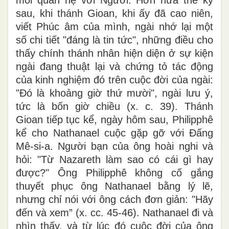
sau, khi thánh Gioan, khi ấy đã cao niên,
viết Phúc âm của mình, ngài nhớ lại một
số chi tiết "đáng là tin tức", những điều cho
thấy chính thánh nhân hiện diện ở sự kiện
ngài đang thuật lại và chứng tỏ tác động
của kinh nghiệm đó trên cuộc đời của ngài:
"Đó là khoảng giờ thứ mười", ngài lưu ý,
tức là bốn giờ chiều (x. c. 39). Thánh
Gioan tiếp tục kể, ngày hôm sau, Philipphê
kể cho Nathanael cuộc gặp gỡ với Đấng
Mê-si-a. Người bạn của ông hoài nghi và
hỏi: "Từ Nazareth làm sao có cái gì hay
được?" Ông Philipphê không cố gắng
thuyết phục ông Nathanael bằng lý lẽ,
nhưng chỉ nói với ông cách đơn giản: "Hãy
đến và xem” (x. cc. 45-46). Nathanael đi và
nhìn thấy, và từ lúc đó cuộc đời của ông