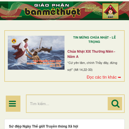
TRANG NHẤT
GIỚI THIỆU
GIÁO XỨ
TIN MỪNG CHÚA NHẬT - LỄ
DÒNG TU
TRỌNG
BAN MỤC VỤ
Chúa Nhật XIX Thường Niên -
Năm A
ĐOÀN THỂ CG
“Cứ yên tâm, chính Thầy đây, đừng
sợ!” (Mt 14,22-33)
LINH MỤC
Đọc các tin khác ➥
ĐIỂM HÀNH HƯƠNG
Sứ điệp Ngày Thế giới Truyền thông Xã hội