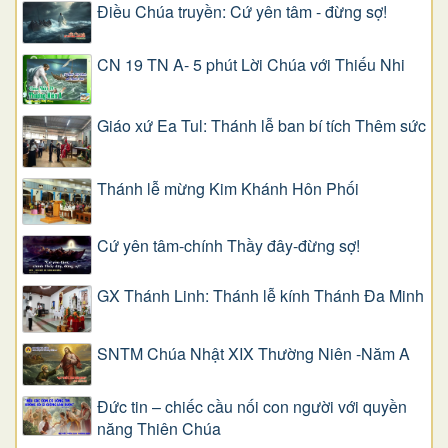
Điều Chúa truyền: Cứ yên tâm - đừng sợ!
CN 19 TN A- 5 phút Lời Chúa với Thiếu Nhi
Giáo xứ Ea Tul: Thánh lễ ban bí tích Thêm sức
Thánh lễ mừng Kim Khánh Hôn Phối
Cứ yên tâm-chính Thầy đây-đừng sợ!
GX Thánh Linh: Thánh lễ kính Thánh Đa Minh
SNTM Chúa Nhật XIX Thường Niên -Năm A
Đức tin – chiếc cầu nối con người với quyền
năng Thiên Chúa